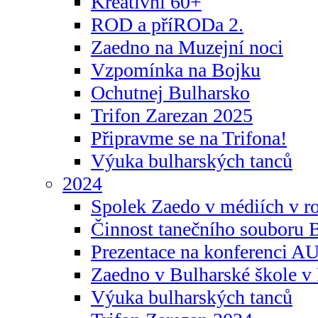
Kreativní 60+
ROD a příRODa 2.
Zaedno na Muzejní noci
Vzpomínka na Bojku
Ochutnej Bulharsko
Trifon Zarezan 2025
Připravme se na Trifona!
Výuka bulharských tanců
2024
Spolek Zaedo v médiích v r
Činnost tanečního souboru 
Prezentace na konferenci 
Zaedno v Bulharské škole v 
Výuka bulharských tanců