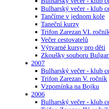
Bulharský večer - klub c
Bulharský večer - klub c
Tančíme v jednom kole
Taneční kurzy
Trifon Zarezan VI. roční
Večer cestovatelů
Výtvarné kursy pro děti
Zkoušky souboru Bulgar
2007
Bulharský večer - klub c
Trifon Zarezan V. ročník
Vzpomínka na Bojku
2006
Bulharský večer - klub c