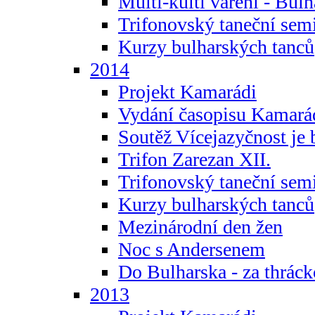
Multi-kulti vaření - Bul
Trifonovský taneční sem
Kurzy bulharských tanců
2014
Projekt Kamarádi
Vydání časopisu Kamará
Soutěž Vícejazyčnost je 
Trifon Zarezan XII.
Trifonovský taneční sem
Kurzy bulharských tanců
Mezinárodní den žen
Noc s Andersenem
Do Bulharska - za thráck
2013