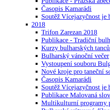
Publikace - Pražská abec
Časopis Kamarádi
Soutěž Vícejazyčnost je 
2018
Trifon Zarezan 2018
Publikace - Tradiční bul
Kurzy bulharských tanc
Bulharský vánoční večer
Vystoupení souboru Bulg
Nové kroje pro taneční s
Časopis Kamarádi
Soutěž Vícejazyčnost je 
Publikace Malovaná slov
Multikulturní programy 