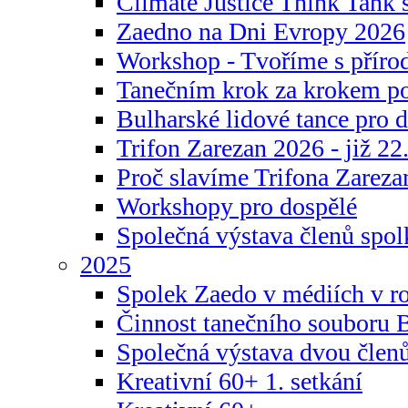
Climate Justice Think Tank s
Zaedno na Dni Evropy 2026
Workshop - Tvoříme s příro
Tanečním krok za krokem p
Bulharské lidové tance pro d
Trifon Zarezan 2026 - již 22.
Proč slavíme Trifona Zareza
Workshopy pro dospělé
Společná výstava členů spo
2025
Spolek Zaedo v médiích v r
Činnost tanečního souboru 
Společná výstava dvou člen
Kreativní 60+ 1. setkání