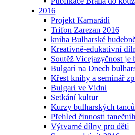
Publikace Brána do kouz
2016
Projekt Kamarádi
Trifon Zarezan 2016
kniha Bulharské hudebněf
Kreativně-edukativní díln
Soutěž Vícejazyčnost je 
Bulgari na Dnech bulhar
Křest knihy a seminář z
Bulgari ve Vídni
Setkání kultur
Kurzy bulharských tanců
Přehled činnosti taneční
Výtvarné dílny pro děti