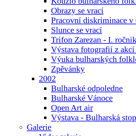
Kouzlo bulharského folk
Obrazy se vrací
Pracovní diskriminace v
Slunce se vrací
Trifon Zarezan - I. ročni
Výstava fotografií z akc
Výuka bulharských folkl
Zpěvánky
2002
Bulharské odpoledne
Bulharské Vánoce
Open Art air
Výstava - Bulharská sto
Galerie