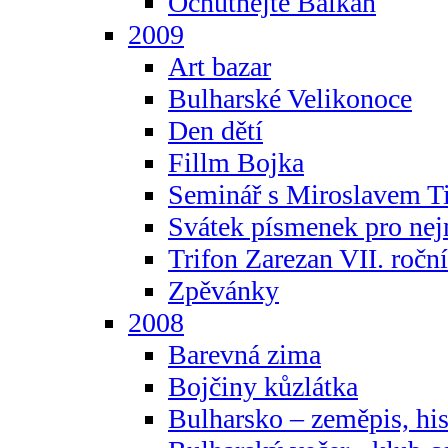
Ochutnejte Balkán
2009
Art bazar
Bulharské Velikonoce
Den dětí
Fillm Bojka
Seminář s Miroslavem T
Svátek písmenek pro ne
Trifon Zarezan VII. ročn
Zpěvánky
2008
Barevná zima
Bojčiny kůzlátka
Bulharsko – zeměpis, hist