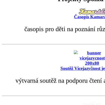
Časopis Kamar
časopis pro děti na poznání rů
Soutěž Vícejazyčnost je
výtvarná soutěž na podporu čtení 