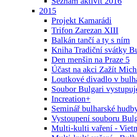
Seznam aktivit 2016
2015
Projekt Kamarádi
Trifon Zarezan XIII
Balkán tančí a ty s ním
Kniha Tradiční svátky B
Den menšin na Praze 5
Účast na akci Zažít Michl
Loutkové divadlo v bulha
Soubor Bulgari vystupuj
Increation+
Seminář bulharské hudby
Vystoupení souboru Bulga
Multi-kulti vaření - Vie