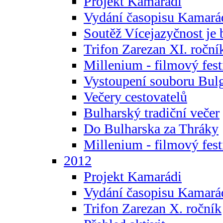
Projekt Kamarádi
Vydání časopisu Kamará
Soutěž Vícejazyčnost je 
Trifon Zarezan XI. roční
Millenium - filmový fest
Vystoupení souboru Bulg
Večery cestovatelů
Bulharský tradiční večer
Do Bulharska za Thráky
Millenium - filmový fest
2012
Projekt Kamarádi
Vydání časopisu Kamará
Trifon Zarezan X. ročník