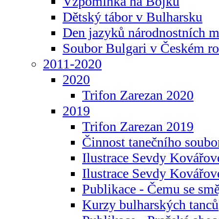
Vzpomínka na Bojku
Dětský tábor v Bulharsku
Den jazyků národnostních m
Soubor Bulgari v Českém ro
2011-2020
2020
Trifon Zarezan 2020
2019
Trifon Zarezan 2019
Činnost tanečního soubo
Ilustrace Sevdy Kovářo
Ilustrace Sevdy Kovářov
Publikace - Čemu se smě
Kurzy bulharských tanců