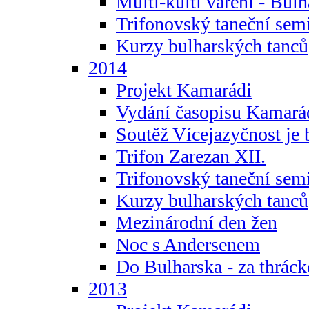
Multi-kulti vaření - Bul
Trifonovský taneční sem
Kurzy bulharských tanců
2014
Projekt Kamarádi
Vydání časopisu Kamará
Soutěž Vícejazyčnost je 
Trifon Zarezan XII.
Trifonovský taneční sem
Kurzy bulharských tanců
Mezinárodní den žen
Noc s Andersenem
Do Bulharska - za thráck
2013