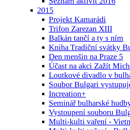
Seznam aktivit 2016
2015
Projekt Kamarádi
Trifon Zarezan XIII
Balkán tančí a ty s ním
Kniha Tradiční svátky B
Den menšin na Praze 5
Účast na akci Zažít Michl
Loutkové divadlo v bulha
Soubor Bulgari vystupuj
Increation+
Seminář bulharské hudby
Vystoupení souboru Bulga
Multi-kulti vaření - Vie