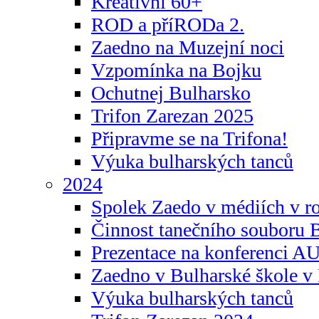
Kreativní 60+
ROD a příRODa 2.
Zaedno na Muzejní noci
Vzpomínka na Bojku
Ochutnej Bulharsko
Trifon Zarezan 2025
Připravme se na Trifona!
Výuka bulharských tanců
2024
Spolek Zaedo v médiích v r
Činnost tanečního souboru 
Prezentace na konferenci 
Zaedno v Bulharské škole v 
Výuka bulharských tanců