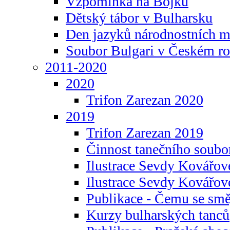
Vzpomínka na Bojku
Dětský tábor v Bulharsku
Den jazyků národnostních m
Soubor Bulgari v Českém ro
2011-2020
2020
Trifon Zarezan 2020
2019
Trifon Zarezan 2019
Činnost tanečního soubo
Ilustrace Sevdy Kovářo
Ilustrace Sevdy Kovářov
Publikace - Čemu se smě
Kurzy bulharských tanců