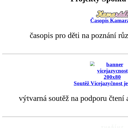
Časopis Kamar
časopis pro děti na poznání rů
Soutěž Vícejazyčnost je
výtvarná soutěž na podporu čtení 