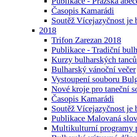
Publikace - Pražská abec
Časopis Kamarádi
Soutěž Vícejazyčnost je 
2018
Trifon Zarezan 2018
Publikace - Tradiční bul
Kurzy bulharských tanc
Bulharský vánoční večer
Vystoupení souboru Bulg
Nové kroje pro taneční s
Časopis Kamarádi
Soutěž Vícejazyčnost je 
Publikace Malovaná slov
Multikulturní programy 