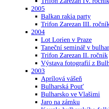
Trifon Zarezan IV. roční
2005
Balkan rakia party
Trifon Zarezan III. roční
2004
Lot Lorien v Praze
Taneční seminář v bulhar
Trifon Zarezan II. ročnik
Výstava fotografií z Bul
2003
Aprílová vášeň
Bulharská Pouť
Bulharsko ve Vlašimi
Jaro na zámku