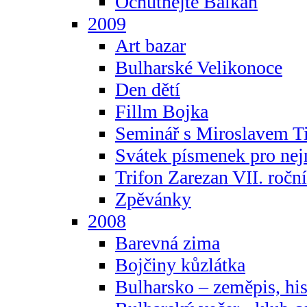
Ochutnejte Balkán
2009
Art bazar
Bulharské Velikonoce
Den dětí
Fillm Bojka
Seminář s Miroslavem T
Svátek písmenek pro ne
Trifon Zarezan VII. ročn
Zpěvánky
2008
Barevná zima
Bojčiny kůzlátka
Bulharsko – zeměpis, hist