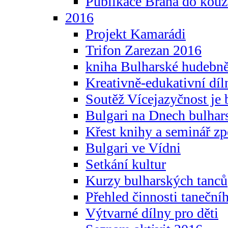
Publikace Brána do kouz
2016
Projekt Kamarádi
Trifon Zarezan 2016
kniha Bulharské hudebněf
Kreativně-edukativní díln
Soutěž Vícejazyčnost je 
Bulgari na Dnech bulhar
Křest knihy a seminář z
Bulgari ve Vídni
Setkání kultur
Kurzy bulharských tanců
Přehled činnosti taneční
Výtvarné dílny pro děti