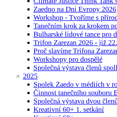
Climate Justice Think Tank s
Zaedno na Dni Evropy 2026
Workshop - Tvoříme s příro
Tanečním krok za krokem p
Bulharské lidové tance pro d
Trifon Zarezan 2026 - již 22.
Proč slavíme Trifona Zareza
Workshopy pro dospělé
Společná výstava členů spo
2025
Spolek Zaedo v médiích v r
Činnost tanečního souboru 
Společná výstava dvou člen
Kreativní 60+ 1. setkání