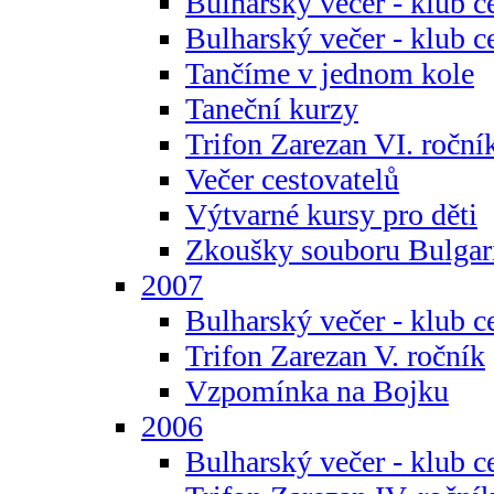
Bulharský večer - klub c
Bulharský večer - klub c
Tančíme v jednom kole
Taneční kurzy
Trifon Zarezan VI. roční
Večer cestovatelů
Výtvarné kursy pro děti
Zkoušky souboru Bulgar
2007
Bulharský večer - klub c
Trifon Zarezan V. ročník
Vzpomínka na Bojku
2006
Bulharský večer - klub c