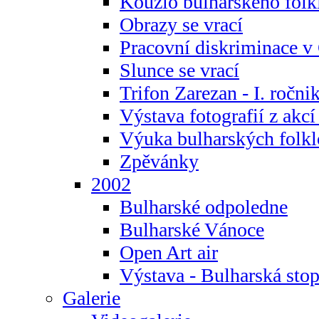
Kouzlo bulharského folk
Obrazy se vrací
Pracovní diskriminace v
Slunce se vrací
Trifon Zarezan - I. ročni
Výstava fotografií z akc
Výuka bulharských folkl
Zpěvánky
2002
Bulharské odpoledne
Bulharské Vánoce
Open Art air
Výstava - Bulharská sto
Galerie