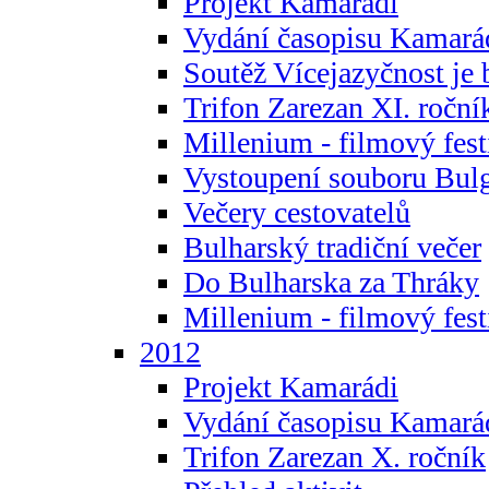
Projekt Kamarádi
Vydání časopisu Kamará
Soutěž Vícejazyčnost je 
Trifon Zarezan XI. roční
Millenium - filmový fest
Vystoupení souboru Bulg
Večery cestovatelů
Bulharský tradiční večer
Do Bulharska za Thráky
Millenium - filmový fest
2012
Projekt Kamarádi
Vydání časopisu Kamará
Trifon Zarezan X. ročník