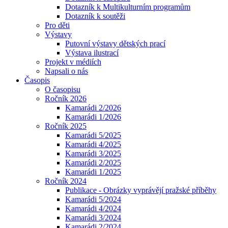
Dotazník k Multikulturním programům
Dotazník k soutěži
Pro děti
Výstavy
Putovní výstavy dětských prací
Výstava ilustrací
Projekt v médiích
Napsali o nás
Časopis
O časopisu
Ročník 2026
Kamarádi 2/2026
Kamarádi 1/2026
Ročník 2025
Kamarádi 5/2025
Kamarádi 4/2025
Kamarádi 3/2025
Kamarádi 2/2025
Kamarádi 1/2025
Ročník 2024
Publikace - Obrázky vyprávějí pražské příběhy
Kamarádi 5/2024
Kamarádi 4/2024
Kamarádi 3/2024
Kamarádi 2/2024