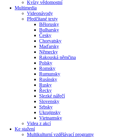
Kvízy vědomostní
Multimedia
Videonávody
Předčítané texty
Bělorusky
Bulharsky
Česky
Chorvatsky
Maďarsky
Německy
Rakouská němčina
Polsky
Romsky
Rumunsky
Rusínsky
Rusky
Řecky
Slezké nářečí
Slovensky
Srbsky
Ukrajinsky
Vietnamsky
Videa z akcí
Ke stažení
Multikulturní vzdělávací programy