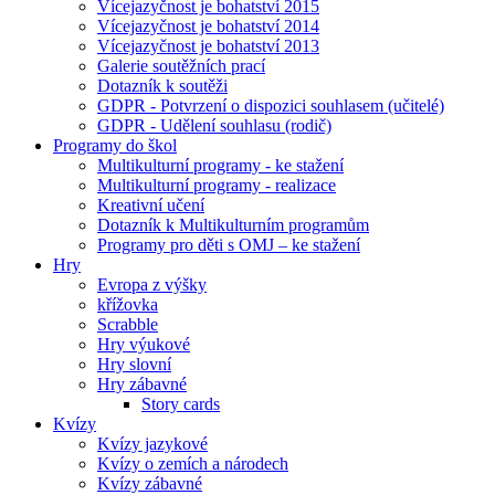
Vícejazyčnost je bohatství 2015
Vícejazyčnost je bohatství 2014
Vícejazyčnost je bohatství 2013
Galerie soutěžních prací
Dotazník k soutěži
GDPR - Potvrzení o dispozici souhlasem (učitelé)
GDPR - Udělení souhlasu (rodič)
Programy do škol
Multikulturní programy - ke stažení
Multikulturní programy - realizace
Kreativní učení
Dotazník k Multikulturním programům
Programy pro děti s OMJ – ke stažení
Hry
Evropa z výšky
křížovka
Scrabble
Hry výukové
Hry slovní
Hry zábavné
Story cards
Kvízy
Kvízy jazykové
Kvízy o zemích a národech
Kvízy zábavné