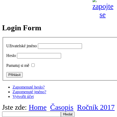
Login Form
Uživatelské jméno
Heslo
Pamatuj si mě
Zapomenuté heslo?
Zapomenuté jméno?
Vytvořit účet
Jste zde:
Home
Časopis
Ročník 2017
Hledat