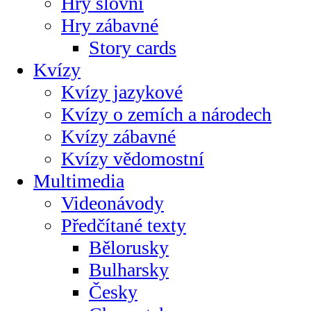
Hry slovní
Hry zábavné
Story cards
Kvízy
Kvízy jazykové
Kvízy o zemích a národech
Kvízy zábavné
Kvízy vědomostní
Multimedia
Videonávody
Předčítané texty
Bělorusky
Bulharsky
Česky