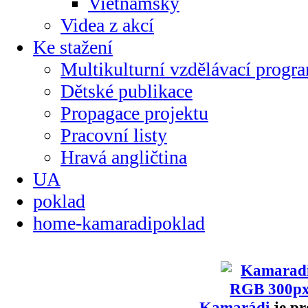
Vietnamsky
Videa z akcí
Ke stažení
Multikulturní vzdělávací progr
Dětské publikace
Propagace projektu
Pracovní listy
Hravá angličtina
UA
poklad
home-kamaradipoklad
Kamarádi
je pr