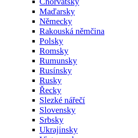
Chorvatsky
Maďarsky
Německy
Rakouská němčina
Polsky
Romsky
Rumunsky
Rusínsky
Rusky
Řecky
Slezké nářečí
Slovensky
Srbsky
Ukrajinsky