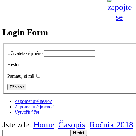
Login Form
Uživatelské jméno
Heslo
Pamatuj si mě
Zapomenuté heslo?
Zapomenuté jméno?
Vytvořit účet
Jste zde:
Home
Časopis
Ročník 2018
Hledat