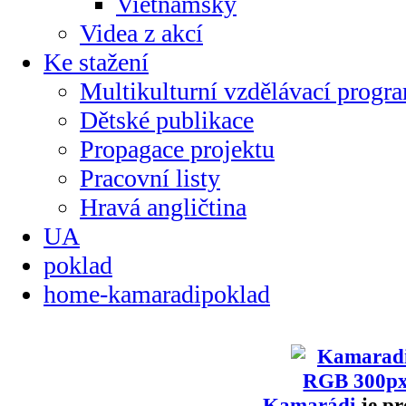
Vietnamsky
Videa z akcí
Ke stažení
Multikulturní vzdělávací progr
Dětské publikace
Propagace projektu
Pracovní listy
Hravá angličtina
UA
poklad
home-kamaradipoklad
Kamarádi
je pr