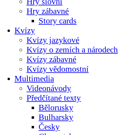
Hry slovní
Hry zábavné
Story cards
Kvízy
Kvízy jazykové
Kvízy o zemích a národech
Kvízy zábavné
Kvízy vědomostní
Multimedia
Videonávody
Předčítané texty
Bělorusky
Bulharsky
Česky