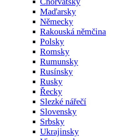
Chorvatsky
Maďarsky
Německy
Rakouská němčina
Polsky
Romsky
Rumunsky
Rusínsky
Rusky
Řecky
Slezké nářečí
Slovensky
Srbsky
Ukrajinsky