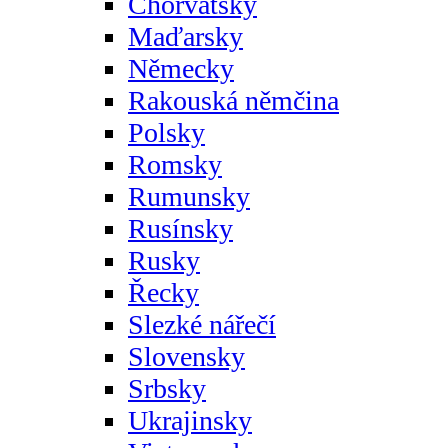
Chorvatsky
Maďarsky
Německy
Rakouská němčina
Polsky
Romsky
Rumunsky
Rusínsky
Rusky
Řecky
Slezké nářečí
Slovensky
Srbsky
Ukrajinsky