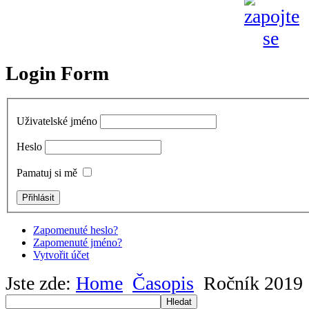
Login Form
Uživatelské jméno
Heslo
Pamatuj si mě
Zapomenuté heslo?
Zapomenuté jméno?
Vytvořit účet
Jste zde:
Home
Časopis
Ročník 2019
Hledat