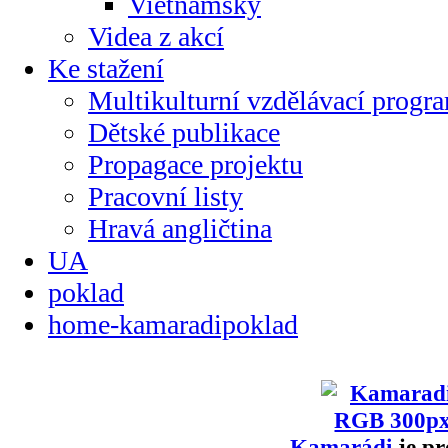
Vietnamsky
Videa z akcí
Ke stažení
Multikulturní vzdělávací progr
Dětské publikace
Propagace projektu
Pracovní listy
Hravá angličtina
UA
poklad
home-kamaradipoklad
Kamarádi
je pr