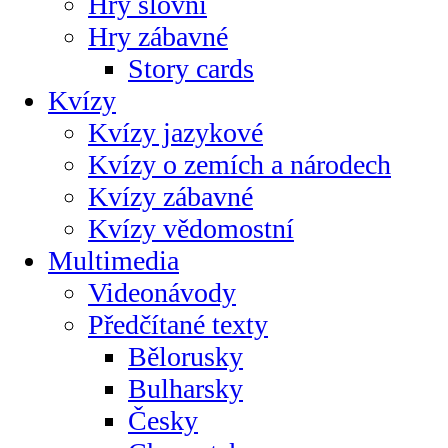
Hry slovní
Hry zábavné
Story cards
Kvízy
Kvízy jazykové
Kvízy o zemích a národech
Kvízy zábavné
Kvízy vědomostní
Multimedia
Videonávody
Předčítané texty
Bělorusky
Bulharsky
Česky