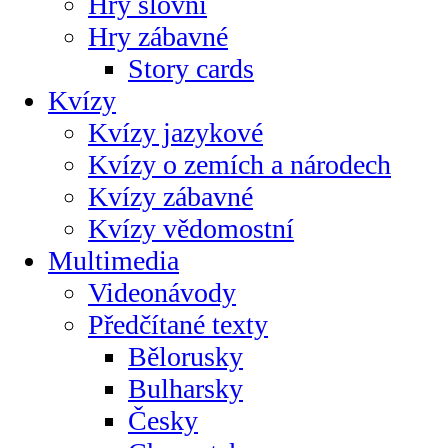
Hry slovní
Hry zábavné
Story cards
Kvízy
Kvízy jazykové
Kvízy o zemích a národech
Kvízy zábavné
Kvízy vědomostní
Multimedia
Videonávody
Předčítané texty
Bělorusky
Bulharsky
Česky