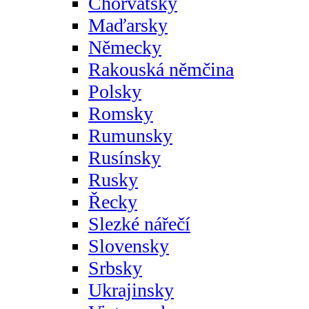
Chorvatsky
Maďarsky
Německy
Rakouská němčina
Polsky
Romsky
Rumunsky
Rusínsky
Rusky
Řecky
Slezké nářečí
Slovensky
Srbsky
Ukrajinsky