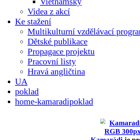
Vietnamsky
Videa z akcí
Ke stažení
Multikulturní vzdělávací progr
Dětské publikace
Propagace projektu
Pracovní listy
Hravá angličtina
UA
poklad
home-kamaradipoklad
Kamarádi
je pr