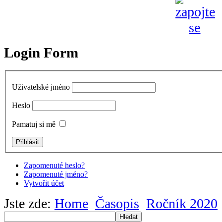
Login Form
Uživatelské jméno
Heslo
Pamatuj si mě
Zapomenuté heslo?
Zapomenuté jméno?
Vytvořit účet
Jste zde:
Home
Časopis
Ročník 2020
Hledat