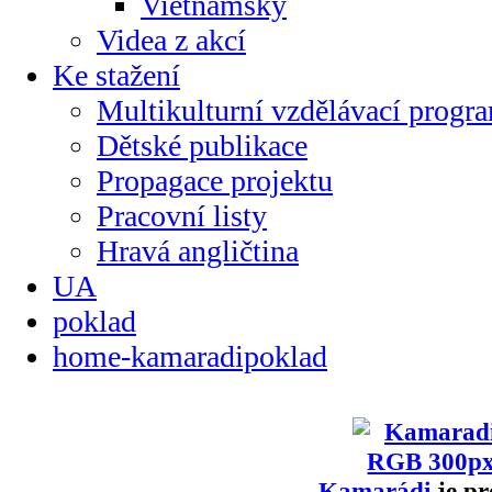
Vietnamsky
Videa z akcí
Ke stažení
Multikulturní vzdělávací progr
Dětské publikace
Propagace projektu
Pracovní listy
Hravá angličtina
UA
poklad
home-kamaradipoklad
Kamarádi
je pr