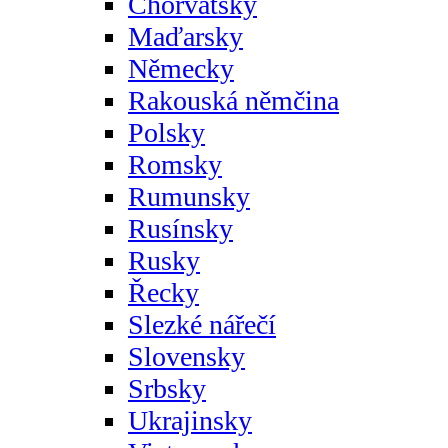
Chorvatsky
Maďarsky
Německy
Rakouská němčina
Polsky
Romsky
Rumunsky
Rusínsky
Rusky
Řecky
Slezké nářečí
Slovensky
Srbsky
Ukrajinsky