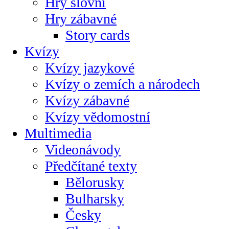
Hry slovní
Hry zábavné
Story cards
Kvízy
Kvízy jazykové
Kvízy o zemích a národech
Kvízy zábavné
Kvízy vědomostní
Multimedia
Videonávody
Předčítané texty
Bělorusky
Bulharsky
Česky