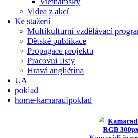
Vietnamsky
Videa z akcí
Ke stažení
Multikulturní vzdělávací progr
Dětské publikace
Propagace projektu
Pracovní listy
Hravá angličtina
UA
poklad
home-kamaradipoklad
Kamarádi
je pr