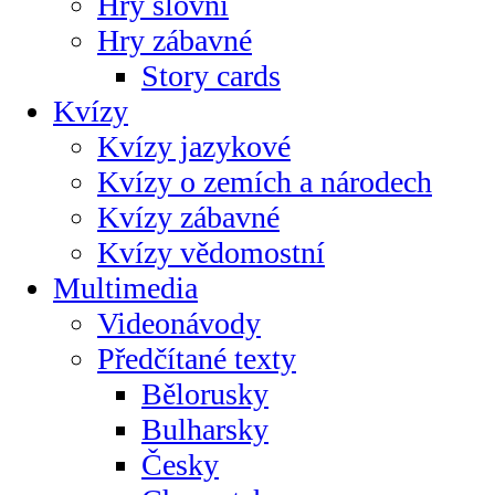
Hry slovní
Hry zábavné
Story cards
Kvízy
Kvízy jazykové
Kvízy o zemích a národech
Kvízy zábavné
Kvízy vědomostní
Multimedia
Videonávody
Předčítané texty
Bělorusky
Bulharsky
Česky