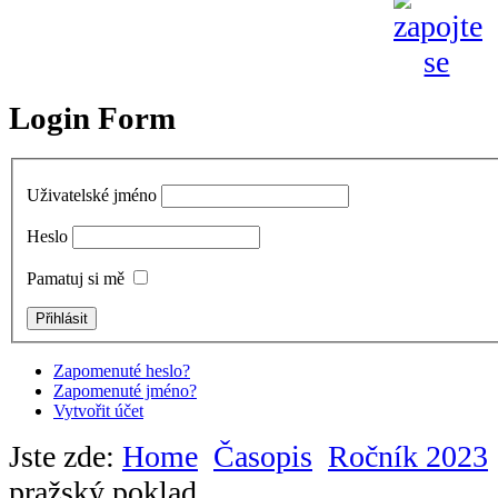
Login Form
Uživatelské jméno
Heslo
Pamatuj si mě
Zapomenuté heslo?
Zapomenuté jméno?
Vytvořit účet
Jste zde:
Home
Časopis
Ročník 2023
pražský poklad