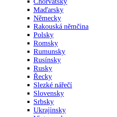
Chorvatsky
Maďarsky
Německy
Rakouská němčina
Polsky
Romsky
Rumunsky
Rusínsky
Rusky
Řecky
Slezké nářečí
Slovensky
Srbsky
Ukrajinsky