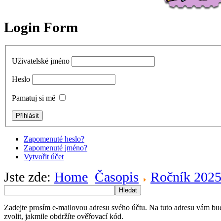
Login Form
Uživatelské jméno
Heslo
Pamatuj si mě
Zapomenuté heslo?
Zapomenuté jméno?
Vytvořit účet
Jste zde:
Home
Časopis
Ročník 202
Hledat
Zadejte prosím e-mailovou adresu svého účtu. Na tuto adresu vám bu
zvolit, jakmile obdržíte ověřovací kód.