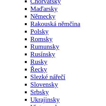
Chorvatsky
Maďarsky
Německy
Rakouská němčina
Polsky
Romsky
Rumunsky
Rusínsky
Rusky
Řecky
Slezké nářečí
Slovensky
Srbsky
Ukrajinsky