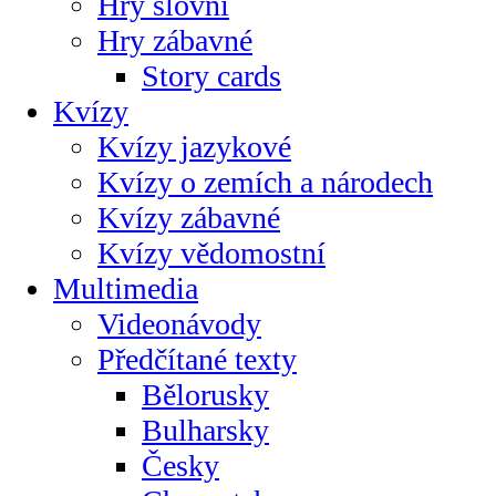
Hry slovní
Hry zábavné
Story cards
Kvízy
Kvízy jazykové
Kvízy o zemích a národech
Kvízy zábavné
Kvízy vědomostní
Multimedia
Videonávody
Předčítané texty
Bělorusky
Bulharsky
Česky