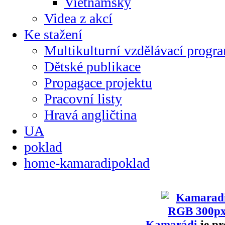
Vietnamsky
Videa z akcí
Ke stažení
Multikulturní vzdělávací progr
Dětské publikace
Propagace projektu
Pracovní listy
Hravá angličtina
UA
poklad
home-kamaradipoklad
Kamarádi
je pr