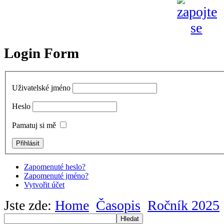
Login Form
Uživatelské jméno
Heslo
Pamatuj si mě
Zapomenuté heslo?
Zapomenuté jméno?
Vytvořit účet
Jste zde:
Home
Časopis
Ročník 2025
Hledat