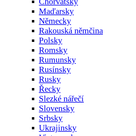
Chorvatsky
Maďarsky
Německy
Rakouská němčina
Polsky
Romsky
Rumunsky
Rusínsky
Rusky
Řecky
Slezké nářečí
Slovensky
Srbsky
Ukrajinsky