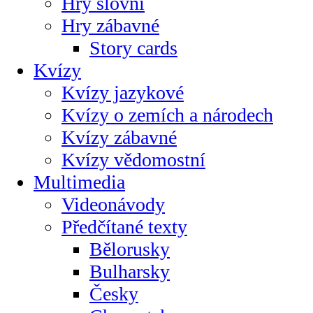
Hry slovní
Hry zábavné
Story cards
Kvízy
Kvízy jazykové
Kvízy o zemích a národech
Kvízy zábavné
Kvízy vědomostní
Multimedia
Videonávody
Předčítané texty
Bělorusky
Bulharsky
Česky