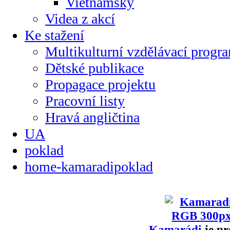
Vietnamsky
Videa z akcí
Ke stažení
Multikulturní vzdělávací progr
Dětské publikace
Propagace projektu
Pracovní listy
Hravá angličtina
UA
poklad
home-kamaradipoklad
Kamarádi
je pr