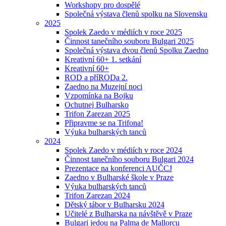
Workshopy pro dospělé
Společná výstava členů spolku na Slovensku
2025
Spolek Zaedo v médiích v roce 2025
Činnost tanečního souboru Bulgari 2025
Společná výstava dvou členů Spolku Zaedno
Kreativní 60+ 1. setkání
Kreativní 60+
ROD a příRODa 2.
Zaedno na Muzejní noci
Vzpomínka na Bojku
Ochutnej Bulharsko
Trifon Zarezan 2025
Připravme se na Trifona!
Výuka bulharských tanců
2024
Spolek Zaedo v médiích v roce 2024
Činnost tanečního souboru Bulgari 2024
Prezentace na konferenci AUČCJ
Zaedno v Bulharské škole v Praze
Výuka bulharských tanců
Trifon Zarezan 2024
Dětský tábor v Bulharsku 2024
Učitelé z Bulharska na návštěvě v Praze
Bulgari jedou na Palma de Mallorcu