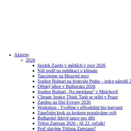
Aktivity
2026
Spolek Zaedo v médiích v roce 2026
Náš podíl na publikaci o klimatu
Tancujeme na Muzejní noci
Soubor Bulgari na festivalu Praha – srdce národů 
Dětský tábor v Bulharsku 2026
Soubor Bulgari „Na megdana“ v Mnichově
Climate Justice Think Tank se sešel v Praze
Zaedno na Dni Evropy 2026
Workshop - Tvoříme s přírodními bio barvami
Tanečním krok za krokem poznáváme svět
Bulharské lidové tance pro děti
Trifon Zarezan 2026 - již 22. ročník!
Proč slavíme Trifona Zarezana?