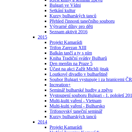
Bulgari ve Vídni
Setkání kultur
Kurzy bulharských tanců
Přehled činnosti tanečního souboru
Výtvarné dílny pro děti
Seznam aktivit 2016
2015
Projekt Kamarádi
Trifon Zarezan XIII
Balkán tančí a ty s ním
Kniha Tradiční svátky Bulharů
Den menšin na Praze 5
Účast na akci Zažít Michli jinak
Loutkové divadlo v bulharštině
Soubor Bulgari vystupuje i za hranicemi ČR
Increation+
Seminář bulharské hudby a zpěvu
Vystoupení souboru Bulgari - 1. pololetí 20
Multi-kulti vaření - Vietnam
Multi-kulti vaření - Bulharsko
Trifonovský taneční seminář
Kurzy bulharských tanců
2014
Projekt Kamarádi