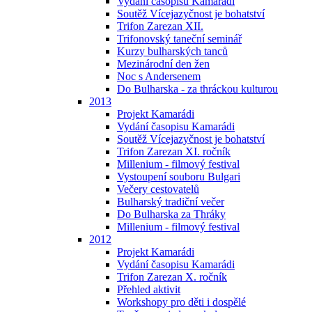
Vydání časopisu Kamarádi
Soutěž Vícejazyčnost je bohatství
Trifon Zarezan XII.
Trifonovský taneční seminář
Kurzy bulharských tanců
Mezinárodní den žen
Noc s Andersenem
Do Bulharska - za thráckou kulturou
2013
Projekt Kamarádi
Vydání časopisu Kamarádi
Soutěž Vícejazyčnost je bohatství
Trifon Zarezan XI. ročník
Millenium - filmový festival
Vystoupení souboru Bulgari
Večery cestovatelů
Bulharský tradiční večer
Do Bulharska za Thráky
Millenium - filmový festival
2012
Projekt Kamarádi
Vydání časopisu Kamarádi
Trifon Zarezan X. ročník
Přehled aktivit
Workshopy pro děti i dospělé