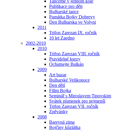
Tančeme v jednom kole
Publikace pro děti
Bulharské tance
Památka Bojky Dobrevy
Den Bulharska ve Volyni
2011
Trifon Zarezan IX. ročník
10 let Zaedno
2002-2010
2010
Trifon Zarezan VIII. ročník
Pravidelné kurzy
Ochutnejte Balkán
2009
Art bazar
Bulharské Velikonoce
Den dětí
Fillm Bojka
Seminář s Miroslavem Tipovskim
Svátek písmenek pro nejmenší
Trifon Zarezan VII. ročník
Zpěvánky
2008
Barevná zima
Bojčiny kůzlátka