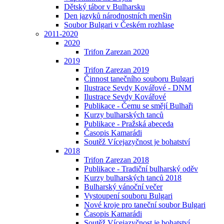
Dětský tábor v Bulharsku
Den jazyků národnostních menšin
Soubor Bulgari v Českém rozhlase
2011-2020
2020
Trifon Zarezan 2020
2019
Trifon Zarezan 2019
Činnost tanečního souboru Bulgari
Ilustrace Sevdy Kovářové - DNM
Ilustrace Sevdy Kovářové
Publikace - Čemu se smějí Bulhaři
Kurzy bulharských tanců
Publikace - Pražská abeceda
Časopis Kamarádi
Soutěž Vícejazyčnost je bohatství
2018
Trifon Zarezan 2018
Publikace - Tradiční bulharský oděv
Kurzy bulharských tanců 2018
Bulharský vánoční večer
Vystoupení souboru Bulgari
Nové kroje pro taneční soubor Bulgari
Časopis Kamarádi
Soutěž Vícejazyčnost je bohatství