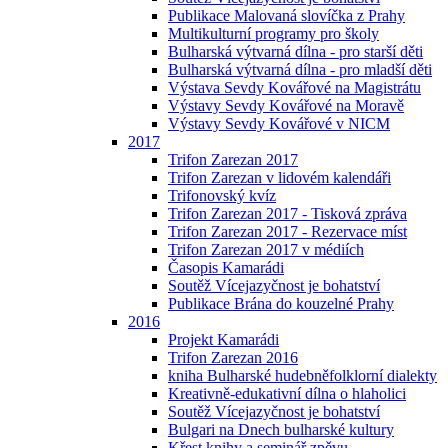
Publikace Malovaná slovíčka z Prahy
Multikulturní programy pro školy
Bulharská výtvarná dílna - pro starší děti
Bulharská výtvarná dílna - pro mladší děti
Výstava Sevdy Kovářové na Magistrátu
Výstavy Sevdy Kovářové na Moravě
Výstavy Sevdy Kovářové v NICM
2017
Trifon Zarezan 2017
Trifon Zarezan v lidovém kalendáři
Trifonovský kvíz
Trifon Zarezan 2017 - Tisková zpráva
Trifon Zarezan 2017 - Rezervace míst
Trifon Zarezan 2017 v médiích
Časopis Kamarádi
Soutěž Vícejazyčnost je bohatství
Publikace Brána do kouzelné Prahy
2016
Projekt Kamarádi
Trifon Zarezan 2016
kniha Bulharské hudebněfolklorní dialekty
Kreativně-edukativní dílna o hlaholici
Soutěž Vícejazyčnost je bohatství
Bulgari na Dnech bulharské kultury
Křest knihy a seminář zpěvu