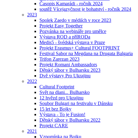
Časopis Kamarádi - ročník 2024
soutěž Vícejazyčnost je bohatství - ročník 2024
2023
Spolek Zaedo v médiích v roce 2023
Projekt Easy Together
Pozvánka na webináře pro umělce
Výstava ROD a příRODa
Medis5 - švédská výstava v Praze
Projekt Erasmus+ Cultural FOOTPRINT
Festival Sabor na Megdana na Drugata Balgaria
Trifon Zarezan 2023
Projekt Romani Ambassadors
Dětský tábor v Bulharsku 2023
Dvě výstavy Pro Ukrajinu
2022
Cultural Footprint
Svět na dlani... Bulharsko
12 hvězd pro Ukrajinu
Soubor Bulgari na festivalu v Dánsku
15 let bez Bojky
Výstava - To je Fusion!
Dětský tábor v Bulharsku 2022
Projekt CARE
2021
Vzpomínka na Bojku