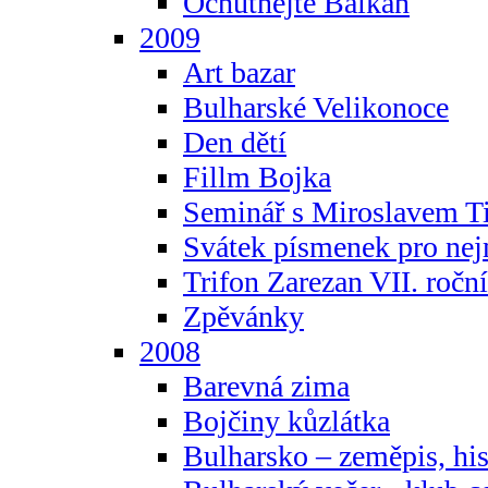
Ochutnejte Balkán
2009
Art bazar
Bulharské Velikonoce
Den dětí
Fillm Bojka
Seminář s Miroslavem T
Svátek písmenek pro ne
Trifon Zarezan VII. ročn
Zpěvánky
2008
Barevná zima
Bojčiny kůzlátka
Bulharsko – zeměpis, hist