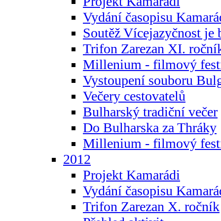
Projekt Kamarádi
Vydání časopisu Kamará
Soutěž Vícejazyčnost je 
Trifon Zarezan XI. roční
Millenium - filmový fest
Vystoupení souboru Bulg
Večery cestovatelů
Bulharský tradiční večer
Do Bulharska za Thráky
Millenium - filmový fest
2012
Projekt Kamarádi
Vydání časopisu Kamará
Trifon Zarezan X. ročník