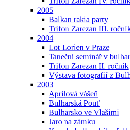
Trifon Zarezan IV. roční
2005
Balkan rakia party
Trifon Zarezan III. roční
2004
Lot Lorien v Praze
Taneční seminář v bulhar
Trifon Zarezan II. ročnik
Výstava fotografií z Bul
2003
Aprílová vášeň
Bulharská Pouť
Bulharsko ve Vlašimi
Jaro na zámku