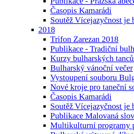
Publikace - Pražská abec
Časopis Kamarádi
Soutěž Vícejazyčnost je 
2018
Trifon Zarezan 2018
Publikace - Tradiční bul
Kurzy bulharských tanc
Bulharský vánoční večer
Vystoupení souboru Bulg
Nové kroje pro taneční s
Časopis Kamarádi
Soutěž Vícejazyčnost je 
Publikace Malovaná slov
Multikulturní programy 