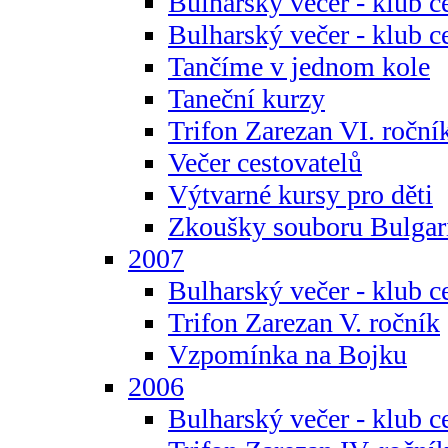
Bulharský večer - klub c
Bulharský večer - klub c
Tančíme v jednom kole
Taneční kurzy
Trifon Zarezan VI. roční
Večer cestovatelů
Výtvarné kursy pro děti
Zkoušky souboru Bulgar
2007
Bulharský večer - klub c
Trifon Zarezan V. ročník
Vzpomínka na Bojku
2006
Bulharský večer - klub c