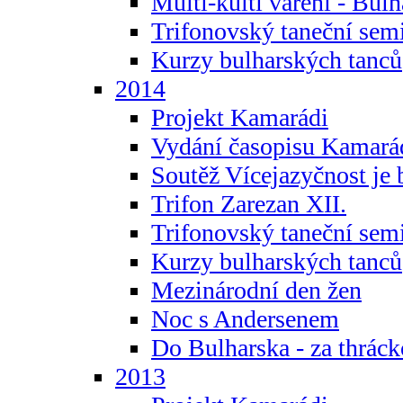
Multi-kulti vaření - Bul
Trifonovský taneční sem
Kurzy bulharských tanců
2014
Projekt Kamarádi
Vydání časopisu Kamará
Soutěž Vícejazyčnost je 
Trifon Zarezan XII.
Trifonovský taneční sem
Kurzy bulharských tanců
Mezinárodní den žen
Noc s Andersenem
Do Bulharska - za thráck
2013