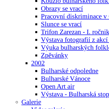
Kouzlo bulharského folk
Obrazy se vrací
Pracovní diskriminace v
Slunce se vrací
Trifon Zarezan - I. ročni
Výstava fotografií z akc
Výuka bulharských folkl
Zpěvánky
2002
Bulharské odpoledne
Bulharské Vánoce
Open Art air
Výstava - Bulharská sto
Galerie