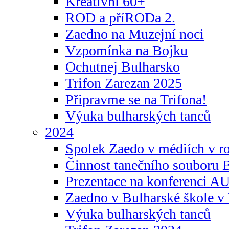
Kreativní 60+
ROD a příRODa 2.
Zaedno na Muzejní noci
Vzpomínka na Bojku
Ochutnej Bulharsko
Trifon Zarezan 2025
Připravme se na Trifona!
Výuka bulharských tanců
2024
Spolek Zaedo v médiích v r
Činnost tanečního souboru 
Prezentace na konferenci 
Zaedno v Bulharské škole v 
Výuka bulharských tanců