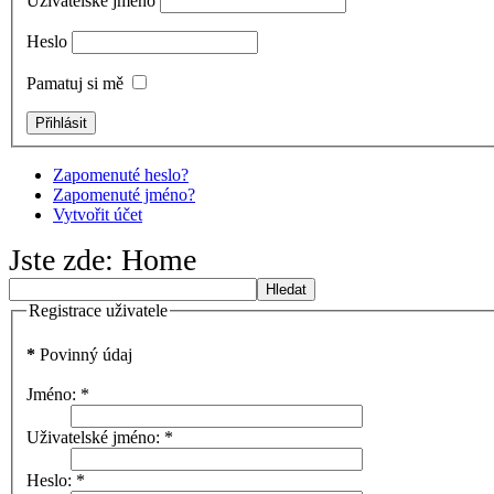
Uživatelské jméno
Heslo
Pamatuj si mě
Zapomenuté heslo?
Zapomenuté jméno?
Vytvořit účet
Jste zde:
Home
Hledat
Registrace uživatele
*
Povinný údaj
Jméno:
*
Uživatelské jméno:
*
Heslo:
*