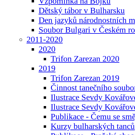
Vzpomínka na Bojku
Dětský tábor v Bulharsku
Den jazyků národnostních m
Soubor Bulgari v Českém ro
2011-2020
2020
Trifon Zarezan 2020
2019
Trifon Zarezan 2019
Činnost tanečního soubo
Ilustrace Sevdy Kovářo
Ilustrace Sevdy Kovářov
Publikace - Čemu se smě
Kurzy bulharských tanců