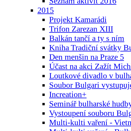
Seznam aktivit 2016
2015
Projekt Kamarádi
Trifon Zarezan XIII
Balkán tančí a ty s ním
Kniha Tradiční svátky B
Den menšin na Praze 5
Účast na akci Zažít Michl
Loutkové divadlo v bulha
Soubor Bulgari vystupuj
Increation+
Seminář bulharské hudby
Vystoupení souboru Bulga
Multi-kulti vaření - Vie