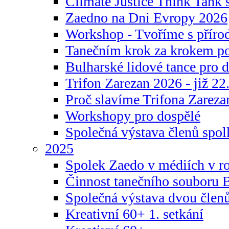
Climate Justice Think Tank s
Zaedno na Dni Evropy 2026
Workshop - Tvoříme s příro
Tanečním krok za krokem p
Bulharské lidové tance pro d
Trifon Zarezan 2026 - již 22.
Proč slavíme Trifona Zareza
Workshopy pro dospělé
Společná výstava členů spo
2025
Spolek Zaedo v médiích v r
Činnost tanečního souboru 
Společná výstava dvou člen
Kreativní 60+ 1. setkání