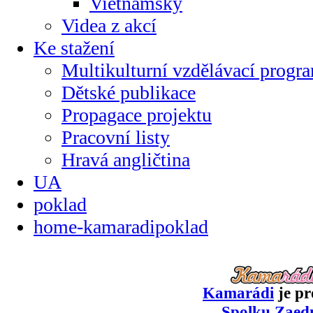
Vietnamsky
Videa z akcí
Ke stažení
Multikulturní vzdělávací progr
Dětské publikace
Propagace projektu
Pracovní listy
Hravá angličtina
UA
poklad
home-kamaradipoklad
Kamarádi
je pr
Spolku Zaed