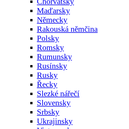
Chorvatsky
Maďarsky
Německy
Rakouská němčina
Polsky
Romsky
Rumunsky
Rusínsky
Rusky
Řecky
Slezké nářečí
Slovensky
Srbsky
Ukrajinsky