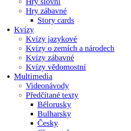
Hry slovní
Hry zábavné
Story cards
Kvízy
Kvízy jazykové
Kvízy o zemích a národech
Kvízy zábavné
Kvízy vědomostní
Multimedia
Videonávody
Předčítané texty
Bělorusky
Bulharsky
Česky