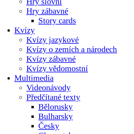
Hry slovní
Hry zábavné
Story cards
Kvízy
Kvízy jazykové
Kvízy o zemích a národech
Kvízy zábavné
Kvízy vědomostní
Multimedia
Videonávody
Předčítané texty
Bělorusky
Bulharsky
Česky