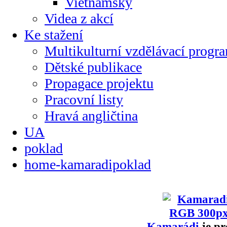
Vietnamsky
Videa z akcí
Ke stažení
Multikulturní vzdělávací progr
Dětské publikace
Propagace projektu
Pracovní listy
Hravá angličtina
UA
poklad
home-kamaradipoklad
Kamarádi
je pr