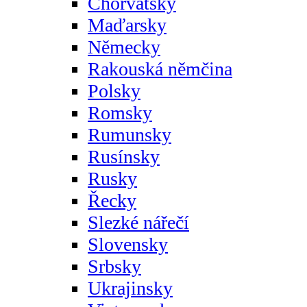
Chorvatsky
Maďarsky
Německy
Rakouská němčina
Polsky
Romsky
Rumunsky
Rusínsky
Rusky
Řecky
Slezké nářečí
Slovensky
Srbsky
Ukrajinsky