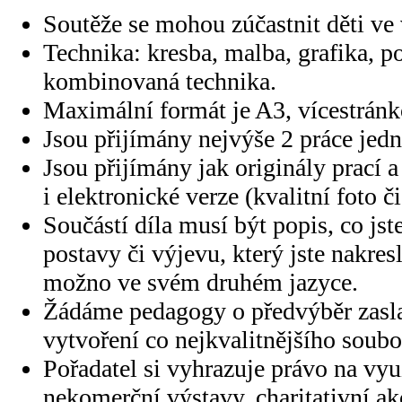
Soutěže se mohou zúčastnit děti ve 
Technika: kresba, malba, grafika, p
kombinovaná technika.
Maximální formát je A3, vícestrán
Jsou přijímány nejvýše 2 práce jedn
Jsou přijímány jak originály prací a
i elektronické verze (kvalitní foto či
Součástí díla musí být popis, co jste
postavy či výjevu, který jste nakres
možno ve svém druhém jazyce.
Žádáme pedagogy o předvýběr zasla
vytvoření co nejkvalitnějšího soubo
Pořadatel si vyhrazuje právo na využ
nekomerční výstavy, charitativní ak