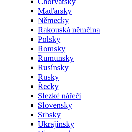
Chorvatsky
Maďarsky
Německy
Rakouská němčina
Polsky
Romsky
Rumunsky
Rusínsky
Rusky
Řecky
Slezké nářečí
Slovensky
Srbsky
Ukrajinsky