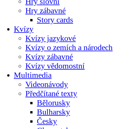
Hry slovní
Hry zábavné
Story cards
Kvízy
Kvízy jazykové
Kvízy o zemích a národech
Kvízy zábavné
Kvízy vědomostní
Multimedia
Videonávody
Předčítané texty
Bělorusky
Bulharsky
Česky