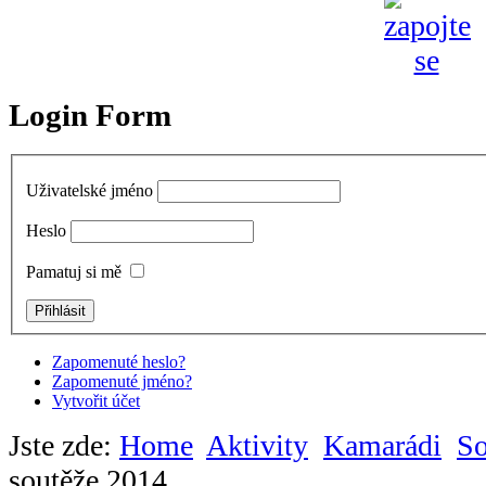
Login Form
Uživatelské jméno
Heslo
Pamatuj si mě
Zapomenuté heslo?
Zapomenuté jméno?
Vytvořit účet
Jste zde:
Home
Aktivity
Kamarádi
So
soutěže 2014