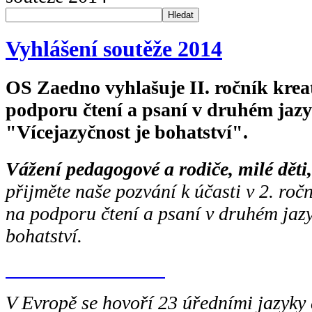
Hledat
Vyhlášení soutěže 2014
OS Zaedno vyhlašuje II. ročník kreat
podporu čtení a psaní v druhém jazy
"Vícejazyčnost je bohatství".
Vážení pedagogové a rodiče, milé děti,
přijměte naše pozvání k účasti v 2. ročn
na podporu čtení a psaní v druhém jazy
bohatství.
Přihláška do soutěže
V Evropě se hovoří 23 úředními jazyky 