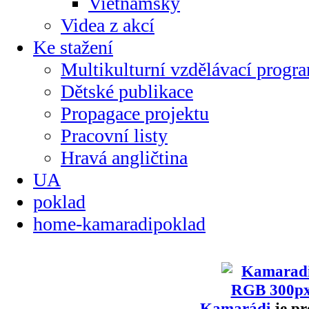
Vietnamsky
Videa z akcí
Ke stažení
Multikulturní vzdělávací progr
Dětské publikace
Propagace projektu
Pracovní listy
Hravá angličtina
UA
poklad
home-kamaradipoklad
Kamarádi
je pr