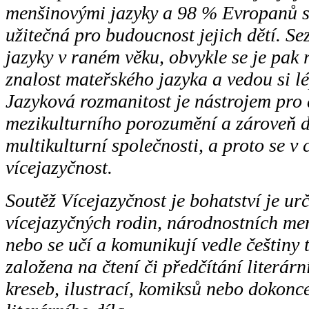
menšinovými jazyky a 98 % Evropanů si 
užitečná pro budoucnost jejich dětí. Sez
jazyky v raném věku, obvykle se je pak r
znalost mateřského jazyka a vedou si lé
Jazyková rozmanitost je nástrojem pro 
mezikulturního porozumění a zároveň d
multikulturní společnosti, a proto se v
vícejazyčnost.
Soutěž Vícejazyčnost je bohatství je ur
vícejazyčných rodin, národnostních me
nebo se učí a komunikují vedle češtiny 
založena na čtení či předčítání literárn
kreseb, ilustrací, komiksů nebo dokonc