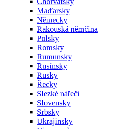
Chorvatsky
Maďarsky
Německy
Rakouská němčina
Polsky
Romsky
Rumunsky
Rusínsky
Rusky
Řecky
Slezké nářečí
Slovensky
Srbsky
Ukrajinsky