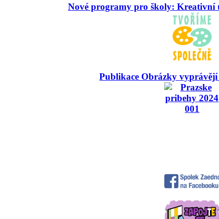
Nové programy pro školy: Kreativní 
Publikace Obrázky vyprávějí