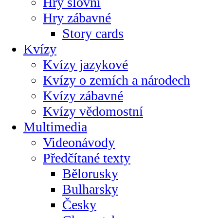
Hry slovní
Hry zábavné
Story cards
Kvízy
Kvízy jazykové
Kvízy o zemích a národech
Kvízy zábavné
Kvízy vědomostní
Multimedia
Videonávody
Předčítané texty
Bělorusky
Bulharsky
Česky