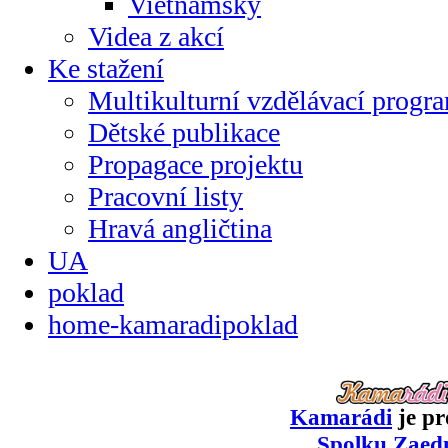
Vietnamsky
Videa z akcí
Ke stažení
Multikulturní vzdělávací progr
Dětské publikace
Propagace projektu
Pracovní listy
Hravá angličtina
UA
poklad
home-kamaradipoklad
Kamarádi
je pr
Spolku Zaed