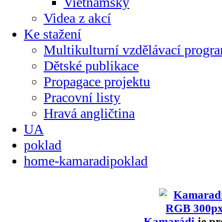
Vietnamsky
Videa z akcí
Ke stažení
Multikulturní vzdělávací progr
Dětské publikace
Propagace projektu
Pracovní listy
Hravá angličtina
UA
poklad
home-kamaradipoklad
Kamarádi
je pr