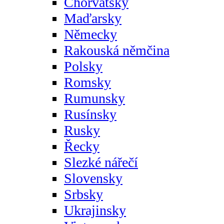
Chorvatsky
Maďarsky
Německy
Rakouská němčina
Polsky
Romsky
Rumunsky
Rusínsky
Rusky
Řecky
Slezké nářečí
Slovensky
Srbsky
Ukrajinsky