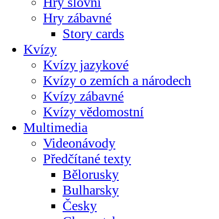
Hry slovní
Hry zábavné
Story cards
Kvízy
Kvízy jazykové
Kvízy o zemích a národech
Kvízy zábavné
Kvízy vědomostní
Multimedia
Videonávody
Předčítané texty
Bělorusky
Bulharsky
Česky