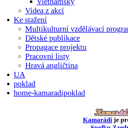
Vietnamsky
Videa z akcí
Ke stažení
Multikulturní vzdělávací progr
Dětské publikace
Propagace projektu
Pracovní listy
Hravá angličtina
UA
poklad
home-kamaradipoklad
Kamarádi
je pr
Spolku Zaed