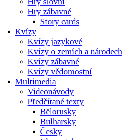
Hry slovní
Hry zábavné
Story cards
Kvízy
Kvízy jazykové
Kvízy o zemích a národech
Kvízy zábavné
Kvízy vědomostní
Multimedia
Videonávody
Předčítané texty
Bělorusky
Bulharsky
Česky