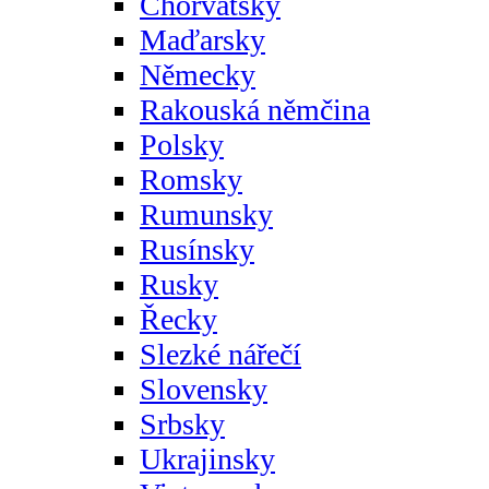
Chorvatsky
Maďarsky
Německy
Rakouská němčina
Polsky
Romsky
Rumunsky
Rusínsky
Rusky
Řecky
Slezké nářečí
Slovensky
Srbsky
Ukrajinsky