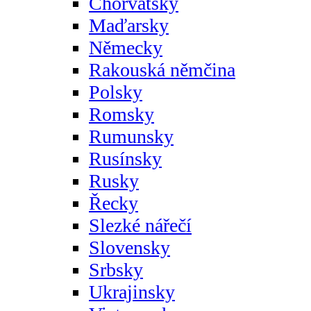
Chorvatsky
Maďarsky
Německy
Rakouská němčina
Polsky
Romsky
Rumunsky
Rusínsky
Rusky
Řecky
Slezké nářečí
Slovensky
Srbsky
Ukrajinsky