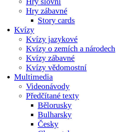
Hry slovní
Hry zábavné
Story cards
Kvízy
Kvízy jazykové
Kvízy o zemích a národech
Kvízy zábavné
Kvízy vědomostní
Multimedia
Videonávody
Předčítané texty
Bělorusky
Bulharsky
Česky