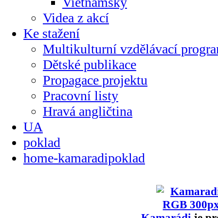
Vietnamsky
Videa z akcí
Ke stažení
Multikulturní vzdělávací progr
Dětské publikace
Propagace projektu
Pracovní listy
Hravá angličtina
UA
poklad
home-kamaradipoklad
Kamarádi
je pr