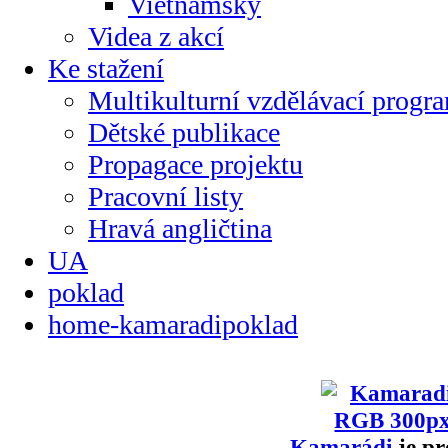
Vietnamsky
Videa z akcí
Ke stažení
Multikulturní vzdělávací progr
Dětské publikace
Propagace projektu
Pracovní listy
Hravá angličtina
UA
poklad
home-kamaradipoklad
Kamarádi
je pr