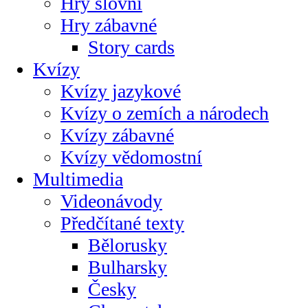
Hry slovní
Hry zábavné
Story cards
Kvízy
Kvízy jazykové
Kvízy o zemích a národech
Kvízy zábavné
Kvízy vědomostní
Multimedia
Videonávody
Předčítané texty
Bělorusky
Bulharsky
Česky