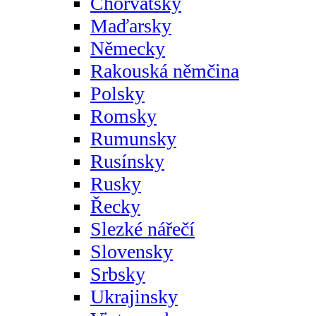
Chorvatsky
Maďarsky
Německy
Rakouská němčina
Polsky
Romsky
Rumunsky
Rusínsky
Rusky
Řecky
Slezké nářečí
Slovensky
Srbsky
Ukrajinsky