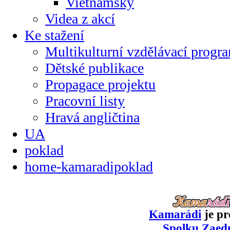
Vietnamsky
Videa z akcí
Ke stažení
Multikulturní vzdělávací progr
Dětské publikace
Propagace projektu
Pracovní listy
Hravá angličtina
UA
poklad
home-kamaradipoklad
Kamarádi
je pr
Spolku Zaed