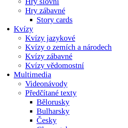
Hry slovní
Hry zábavné
Story cards
Kvízy
Kvízy jazykové
Kvízy o zemích a národech
Kvízy zábavné
Kvízy vědomostní
Multimedia
Videonávody
Předčítané texty
Bělorusky
Bulharsky
Česky