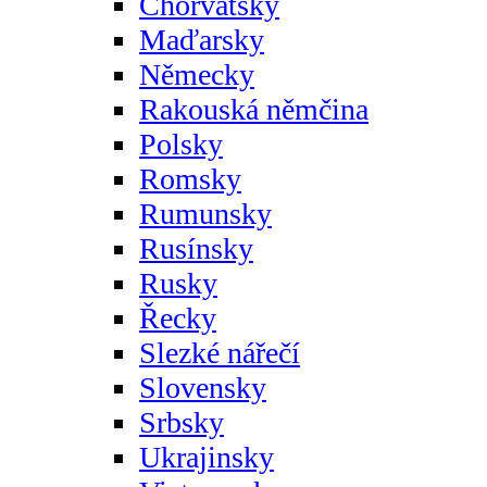
Chorvatsky
Maďarsky
Německy
Rakouská němčina
Polsky
Romsky
Rumunsky
Rusínsky
Rusky
Řecky
Slezké nářečí
Slovensky
Srbsky
Ukrajinsky