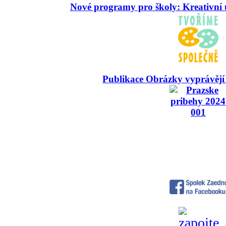
Nové programy pro školy: Kreativní 
Publikace Obrázky vyprávějí