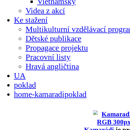
Vietnamsky
Videa z akcí
Ke stažení
Multikulturní vzdělávací progr
Dětské publikace
Propagace projektu
Pracovní listy
Hravá angličtina
UA
poklad
home-kamaradipoklad
Kamarádi
je pr