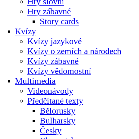
Hry slovní
Hry zábavné
Story cards
Kvízy
Kvízy jazykové
Kvízy o zemích a národech
Kvízy zábavné
Kvízy vědomostní
Multimedia
Videonávody
Předčítané texty
Bělorusky
Bulharsky
Česky