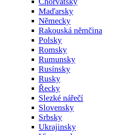
Chorvatsky
Maďarsky
Německy
Rakouská němčina
Polsky
Romsky
Rumunsky
Rusínsky
Rusky
Řecky
Slezké nářečí
Slovensky
Srbsky
Ukrajinsky