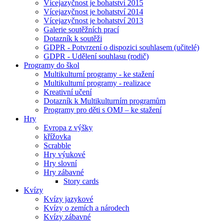
Vícejazyčnost je bohatství 2015
Vícejazyčnost je bohatství 2014
Vícejazyčnost je bohatství 2013
Galerie soutěžních prací
Dotazník k soutěži
GDPR - Potvrzení o dispozici souhlasem (učitelé)
GDPR - Udělení souhlasu (rodič)
Programy do škol
Multikulturní programy - ke stažení
Multikulturní programy - realizace
Kreativní učení
Dotazník k Multikulturním programům
Programy pro děti s OMJ – ke stažení
Hry
Evropa z výšky
křížovka
Scrabble
Hry výukové
Hry slovní
Hry zábavné
Story cards
Kvízy
Kvízy jazykové
Kvízy o zemích a národech
Kvízy zábavné