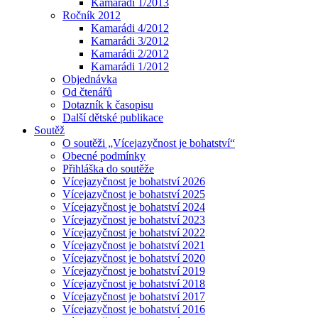
Kamarádi 1/2013
Ročník 2012
Kamarádi 4/2012
Kamarádi 3/2012
Kamarádi 2/2012
Kamarádi 1/2012
Objednávka
Od čtenářů
Dotazník k časopisu
Další dětské publikace
Soutěž
O soutěži „Vícejazyčnost je bohatství“
Obecné podmínky
Přihláška do soutěže
Vícejazyčnost je bohatství 2026
Vícejazyčnost je bohatství 2025
Vícejazyčnost je bohatství 2024
Vícejazyčnost je bohatství 2023
Vícejazyčnost je bohatství 2022
Vícejazyčnost je bohatství 2021
Vícejazyčnost je bohatství 2020
Vícejazyčnost je bohatství 2019
Vícejazyčnost je bohatství 2018
Vícejazyčnost je bohatství 2017
Vícejazyčnost je bohatství 2016