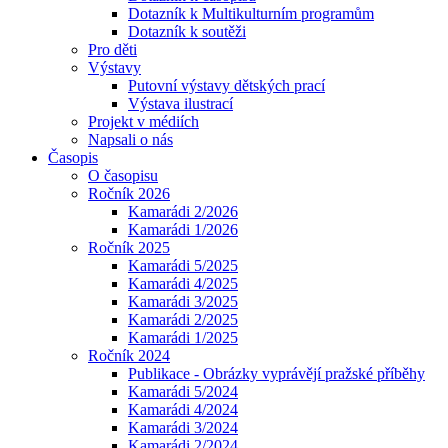
Dotazník k Multikulturním programům
Dotazník k soutěži
Pro děti
Výstavy
Putovní výstavy dětských prací
Výstava ilustrací
Projekt v médiích
Napsali o nás
Časopis
O časopisu
Ročník 2026
Kamarádi 2/2026
Kamarádi 1/2026
Ročník 2025
Kamarádi 5/2025
Kamarádi 4/2025
Kamarádi 3/2025
Kamarádi 2/2025
Kamarádi 1/2025
Ročník 2024
Publikace - Obrázky vyprávějí pražské příběhy
Kamarádi 5/2024
Kamarádi 4/2024
Kamarádi 3/2024
Kamarádi 2/2024