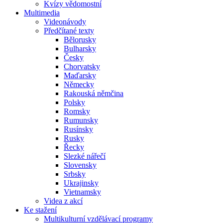
Kvízy vědomostní
Multimedia
Videonávody
Předčítané texty
Bělorusky
Bulharsky
Česky
Chorvatsky
Maďarsky
Německy
Rakouská němčina
Polsky
Romsky
Rumunsky
Rusínsky
Rusky
Řecky
Slezké nářečí
Slovensky
Srbsky
Ukrajinsky
Vietnamsky
Videa z akcí
Ke stažení
Multikulturní vzdělávací programy