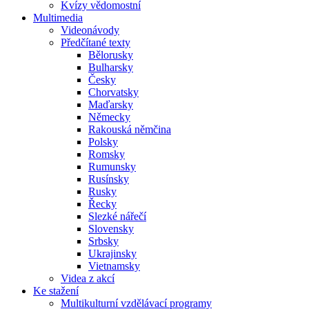
Kvízy vědomostní
Multimedia
Videonávody
Předčítané texty
Bělorusky
Bulharsky
Česky
Chorvatsky
Maďarsky
Německy
Rakouská němčina
Polsky
Romsky
Rumunsky
Rusínsky
Rusky
Řecky
Slezké nářečí
Slovensky
Srbsky
Ukrajinsky
Vietnamsky
Videa z akcí
Ke stažení
Multikulturní vzdělávací programy