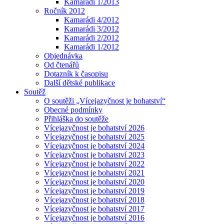
Kamarádi 1/2013
Ročník 2012
Kamarádi 4/2012
Kamarádi 3/2012
Kamarádi 2/2012
Kamarádi 1/2012
Objednávka
Od čtenářů
Dotazník k časopisu
Další dětské publikace
Soutěž
O soutěži „Vícejazyčnost je bohatství“
Obecné podmínky
Přihláška do soutěže
Vícejazyčnost je bohatství 2026
Vícejazyčnost je bohatství 2025
Vícejazyčnost je bohatství 2024
Vícejazyčnost je bohatství 2023
Vícejazyčnost je bohatství 2022
Vícejazyčnost je bohatství 2021
Vícejazyčnost je bohatství 2020
Vícejazyčnost je bohatství 2019
Vícejazyčnost je bohatství 2018
Vícejazyčnost je bohatství 2017
Vícejazyčnost je bohatství 2016