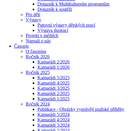
Dotazník k Multikulturním programům
Dotazník k soutěži
Pro děti
Výstavy
Putovní výstavy dětských prací
Výstava ilustrací
Projekt v médiích
Napsali o nás
Časopis
O časopisu
Ročník 2026
Kamarádi 2/2026
Kamarádi 1/2026
Ročník 2025
Kamarádi 5/2025
Kamarádi 4/2025
Kamarádi 3/2025
Kamarádi 2/2025
Kamarádi 1/2025
Ročník 2024
Publikace - Obrázky vyprávějí pražské příběhy
Kamarádi 5/2024
Kamarádi 4/2024
Kamarádi 3/2024
Kamarádi 2/2024