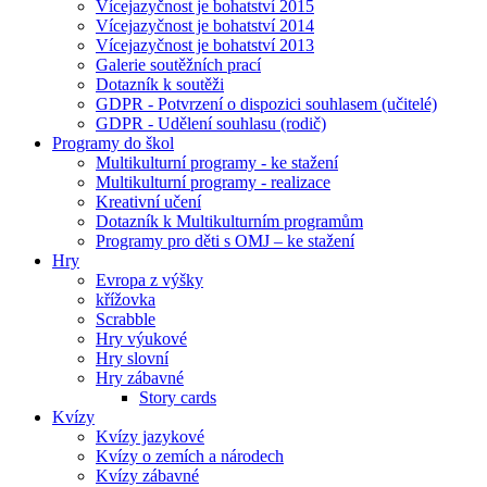
Vícejazyčnost je bohatství 2015
Vícejazyčnost je bohatství 2014
Vícejazyčnost je bohatství 2013
Galerie soutěžních prací
Dotazník k soutěži
GDPR - Potvrzení o dispozici souhlasem (učitelé)
GDPR - Udělení souhlasu (rodič)
Programy do škol
Multikulturní programy - ke stažení
Multikulturní programy - realizace
Kreativní učení
Dotazník k Multikulturním programům
Programy pro děti s OMJ – ke stažení
Hry
Evropa z výšky
křížovka
Scrabble
Hry výukové
Hry slovní
Hry zábavné
Story cards
Kvízy
Kvízy jazykové
Kvízy o zemích a národech
Kvízy zábavné