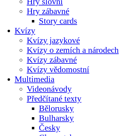
Hry slovní
Hry zábavné
Story cards
Kvízy
Kvízy jazykové
Kvízy o zemích a národech
Kvízy zábavné
Kvízy vědomostní
Multimedia
Videonávody
Předčítané texty
Bělorusky
Bulharsky
Česky