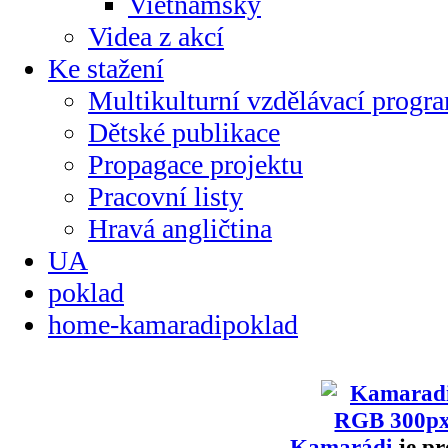
Vietnamsky
Videa z akcí
Ke stažení
Multikulturní vzdělávací progr
Dětské publikace
Propagace projektu
Pracovní listy
Hravá angličtina
UA
poklad
home-kamaradipoklad
Kamarádi
je pr