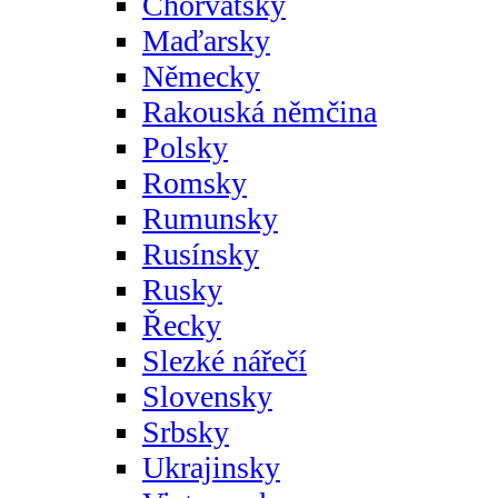
Chorvatsky
Maďarsky
Německy
Rakouská němčina
Polsky
Romsky
Rumunsky
Rusínsky
Rusky
Řecky
Slezké nářečí
Slovensky
Srbsky
Ukrajinsky