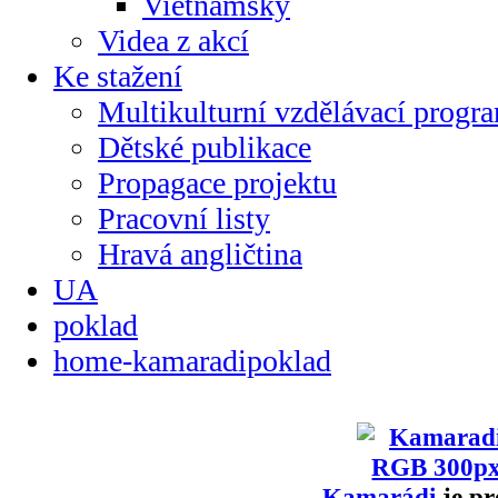
Vietnamsky
Videa z akcí
Ke stažení
Multikulturní vzdělávací progr
Dětské publikace
Propagace projektu
Pracovní listy
Hravá angličtina
UA
poklad
home-kamaradipoklad
Kamarádi
je pr