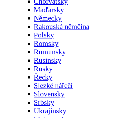
Chorvatsky
Maďarsky
Německy
Rakouská němčina
Polsky
Romsky
Rumunsky
Rusínsky
Rusky
Řecky
Slezké nářečí
Slovensky
Srbsky
Ukrajinsky