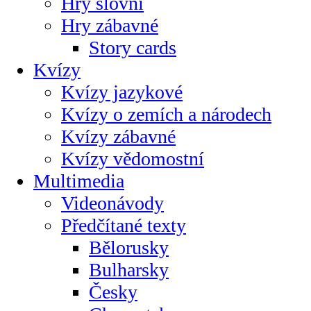
Hry slovní
Hry zábavné
Story cards
Kvízy
Kvízy jazykové
Kvízy o zemích a národech
Kvízy zábavné
Kvízy vědomostní
Multimedia
Videonávody
Předčítané texty
Bělorusky
Bulharsky
Česky