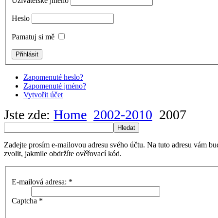
Uživatelské jméno
Heslo
Pamatuj si mě
Zapomenuté heslo?
Zapomenuté jméno?
Vytvořit účet
Jste zde:
Home
2002-2010
2007
Hledat
Zadejte prosím e-mailovou adresu svého účtu. Na tuto adresu vám bu
zvolit, jakmile obdržíte ověřovací kód.
E-mailová adresa:
*
Captcha
*