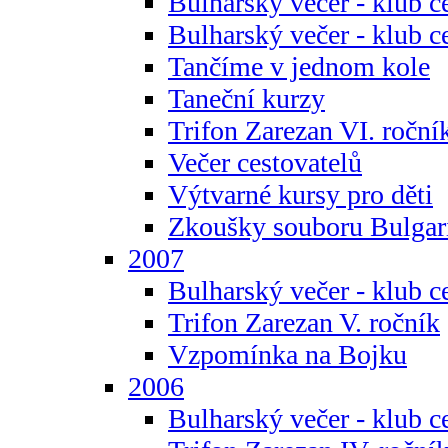
Bulharský večer - klub c
Bulharský večer - klub c
Tančíme v jednom kole
Taneční kurzy
Trifon Zarezan VI. roční
Večer cestovatelů
Výtvarné kursy pro děti
Zkoušky souboru Bulgar
2007
Bulharský večer - klub c
Trifon Zarezan V. ročník
Vzpomínka na Bojku
2006
Bulharský večer - klub c