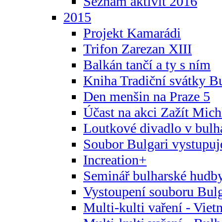
Seznam aktivit 2016
2015
Projekt Kamarádi
Trifon Zarezan XIII
Balkán tančí a ty s ním
Kniha Tradiční svátky B
Den menšin na Praze 5
Účast na akci Zažít Michl
Loutkové divadlo v bulha
Soubor Bulgari vystupuj
Increation+
Seminář bulharské hudby
Vystoupení souboru Bulga
Multi-kulti vaření - Vie