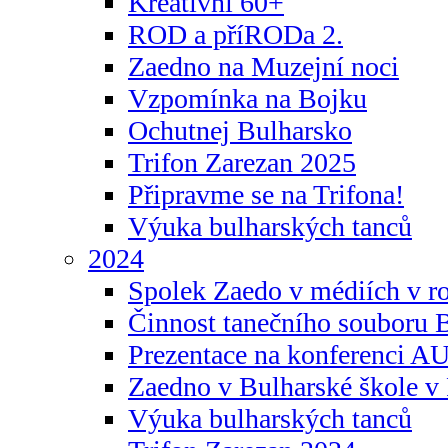
Kreativní 60+
ROD a příRODa 2.
Zaedno na Muzejní noci
Vzpomínka na Bojku
Ochutnej Bulharsko
Trifon Zarezan 2025
Připravme se na Trifona!
Výuka bulharských tanců
2024
Spolek Zaedo v médiích v r
Činnost tanečního souboru 
Prezentace na konferenci 
Zaedno v Bulharské škole v 
Výuka bulharských tanců