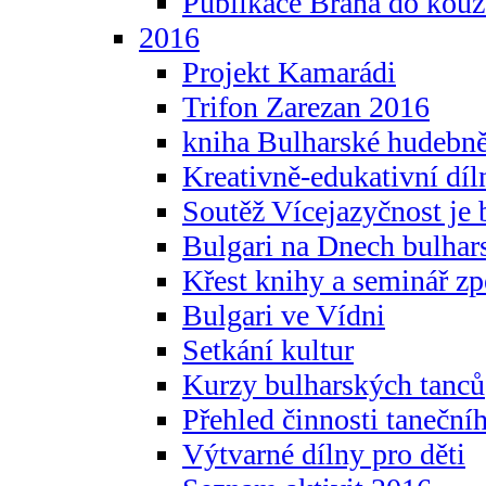
Publikace Brána do kouz
2016
Projekt Kamarádi
Trifon Zarezan 2016
kniha Bulharské hudebněf
Kreativně-edukativní díln
Soutěž Vícejazyčnost je 
Bulgari na Dnech bulhar
Křest knihy a seminář z
Bulgari ve Vídni
Setkání kultur
Kurzy bulharských tanců
Přehled činnosti taneční
Výtvarné dílny pro děti