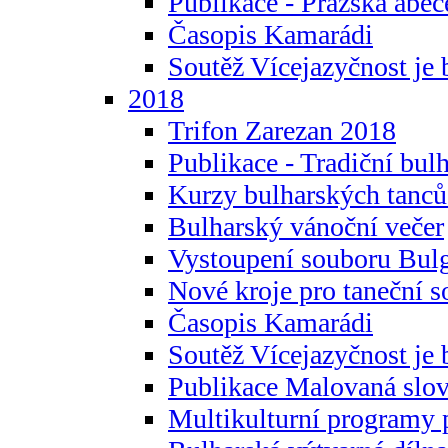
Publikace - Pražská abec
Časopis Kamarádi
Soutěž Vícejazyčnost je 
2018
Trifon Zarezan 2018
Publikace - Tradiční bul
Kurzy bulharských tanc
Bulharský vánoční večer
Vystoupení souboru Bulg
Nové kroje pro taneční s
Časopis Kamarádi
Soutěž Vícejazyčnost je 
Publikace Malovaná slov
Multikulturní programy 