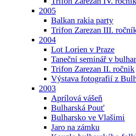
Trifon Zarezan IV. roční
2005
Balkan rakia party
Trifon Zarezan III. roční
2004
Lot Lorien v Praze
Taneční seminář v bulhar
Trifon Zarezan II. ročnik
Výstava fotografií z Bul
2003
Aprílová vášeň
Bulharská Pouť
Bulharsko ve Vlašimi
Jaro na zámku