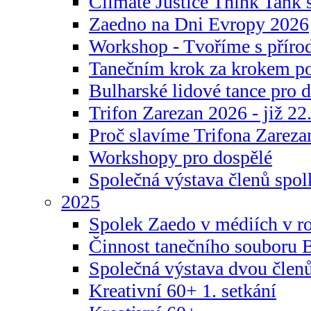
Climate Justice Think Tank s
Zaedno na Dni Evropy 2026
Workshop - Tvoříme s příro
Tanečním krok za krokem p
Bulharské lidové tance pro d
Trifon Zarezan 2026 - již 22.
Proč slavíme Trifona Zareza
Workshopy pro dospělé
Společná výstava členů spo
2025
Spolek Zaedo v médiích v r
Činnost tanečního souboru 
Společná výstava dvou člen
Kreativní 60+ 1. setkání