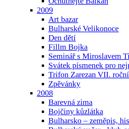
Ochutnejte Balkán
2009
Art bazar
Bulharské Velikonoce
Den dětí
Fillm Bojka
Seminář s Miroslavem T
Svátek písmenek pro ne
Trifon Zarezan VII. ročn
Zpěvánky
2008
Barevná zima
Bojčiny kůzlátka
Bulharsko – zeměpis, hist