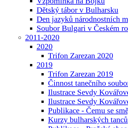
Vzpomínka na Bojku
Dětský tábor v Bulharsku
Den jazyků národnostních m
Soubor Bulgari v Českém ro
2011-2020
2020
Trifon Zarezan 2020
2019
Trifon Zarezan 2019
Činnost tanečního soubo
Ilustrace Sevdy Kovářo
Ilustrace Sevdy Kovářov
Publikace - Čemu se smě
Kurzy bulharských tanců