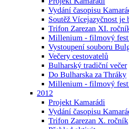
Projekt Kamarádi
Vydání časopisu Kamará
Soutěž Vícejazyčnost je 
Trifon Zarezan XI. roční
Millenium - filmový fest
Vystoupení souboru Bulg
Večery cestovatelů
Bulharský tradiční večer
Do Bulharska za Thráky
Millenium - filmový fest
2012
Projekt Kamarádi
Vydání časopisu Kamará
Trifon Zarezan X. ročník