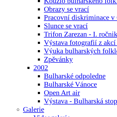
Kouzlo bulharského folk
Obrazy se vrací
Pracovní diskriminace v
Slunce se vrací
Trifon Zarezan - I. ročni
Výstava fotografií z akc
Výuka bulharských folkl
Zpěvánky
2002
Bulharské odpoledne
Bulharské Vánoce
Open Art air
Výstava - Bulharská sto
Galerie