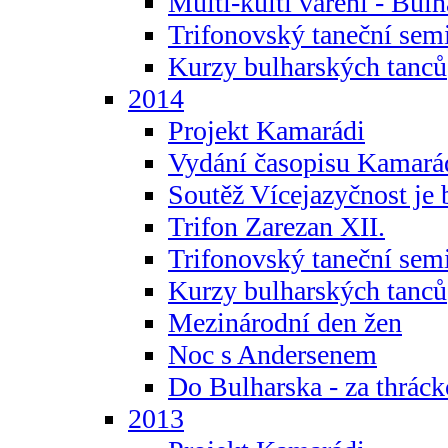
Multi-kulti vaření - Bul
Trifonovský taneční sem
Kurzy bulharských tanců
2014
Projekt Kamarádi
Vydání časopisu Kamará
Soutěž Vícejazyčnost je 
Trifon Zarezan XII.
Trifonovský taneční sem
Kurzy bulharských tanců
Mezinárodní den žen
Noc s Andersenem
Do Bulharska - za thráck
2013