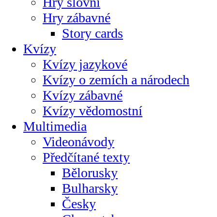
Hry slovní
Hry zábavné
Story cards
Kvízy
Kvízy jazykové
Kvízy o zemích a národech
Kvízy zábavné
Kvízy vědomostní
Multimedia
Videonávody
Předčítané texty
Bělorusky
Bulharsky
Česky