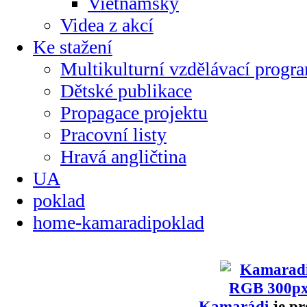
Vietnamsky
Videa z akcí
Ke stažení
Multikulturní vzdělávací progr
Dětské publikace
Propagace projektu
Pracovní listy
Hravá angličtina
UA
poklad
home-kamaradipoklad
Kamarádi
je pr