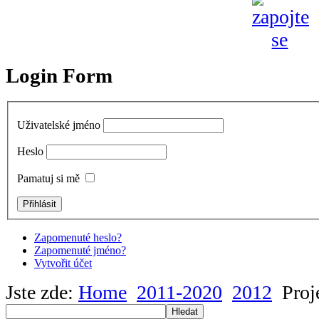
Login Form
Uživatelské jméno
Heslo
Pamatuj si mě
Zapomenuté heslo?
Zapomenuté jméno?
Vytvořit účet
Jste zde:
Home
2011-2020
2012
Proj
Hledat