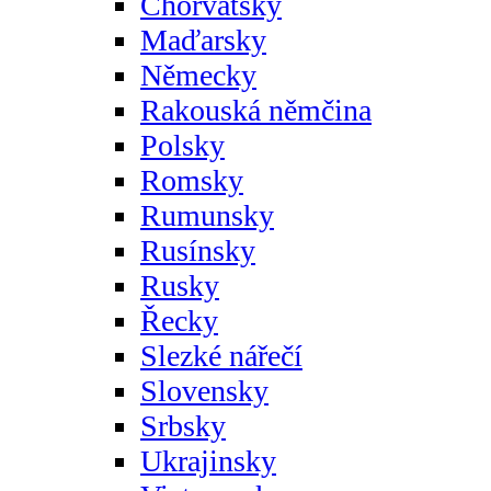
Chorvatsky
Maďarsky
Německy
Rakouská němčina
Polsky
Romsky
Rumunsky
Rusínsky
Rusky
Řecky
Slezké nářečí
Slovensky
Srbsky
Ukrajinsky