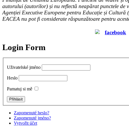
autorului (autorilor) și nu reflectă neapărat punctele de 
Agenției Executive Europene pentru Educație și Cultură
EACEA nu pot fi considerate răspunzătoare pentru acest
Login Form
Uživatelské jméno
Heslo
Pamatuj si mě
Zapomenuté heslo?
Zapomenuté jméno?
Vytvořit účet