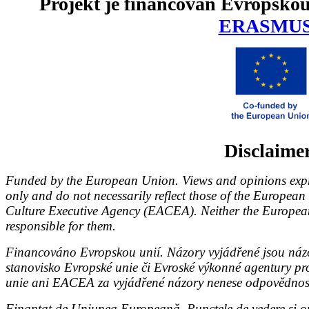
Projekt je financován Evropskou
ERASMU
Disclaime
Funded by the European Union. Views and opinions expre
only and do not necessarily reflect those of the Europe
Culture Executive Agency (EACEA). Neither the Europ
responsible for them.
Financováno Evropskou unií. Názory vyjádřené jsou názo
stanovisko Evropské unie či Evroské výkonné agentury p
unie ani EACEA za vyjádřené názory nenese odpovědnos
Finanțat de Uniunea Europeană. Punctele de vedere și opi