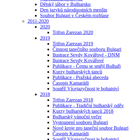
Dětský tábor v Bulharsku
Den jazyků národnostních menšin
Soubor Bulgari v Českém rozhlase
2011-2020
2020
Trifon Zarezan 2020
2019
Trifon Zarezan 2019
Činnost tanečního souboru Bulgari
Ilustrace Sevdy Kovářové - DNM
Ilustrace Sevdy Kovářové
Publikace - Čemu se smějí Bulhaři
Kurzy bulharských tanců
Publikace - Pražská abeceda
Časopis Kamarádi
Soutěž Vícejazyčnost je bohatství
2018
Trifon Zarezan 2018
Publikace - Tradiční bulharský oděv
Kurzy bulharských tanců 2018
Bulharský vánoční večer
Vystoupení souboru Bulgari
Nové kroje pro taneční soubor Bulgari
Časopis Kamarádi
Soutěž Vícejazyčnost je bohatství