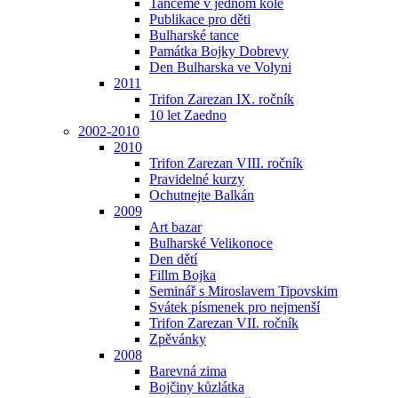
Tančeme v jednom kole
Publikace pro děti
Bulharské tance
Památka Bojky Dobrevy
Den Bulharska ve Volyni
2011
Trifon Zarezan IX. ročník
10 let Zaedno
2002-2010
2010
Trifon Zarezan VIII. ročník
Pravidelné kurzy
Ochutnejte Balkán
2009
Art bazar
Bulharské Velikonoce
Den dětí
Fillm Bojka
Seminář s Miroslavem Tipovskim
Svátek písmenek pro nejmenší
Trifon Zarezan VII. ročník
Zpěvánky
2008
Barevná zima
Bojčiny kůzlátka