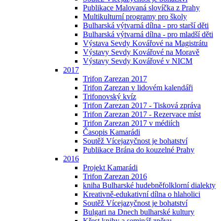
Publikace Malovaná slovíčka z Prahy
Multikulturní programy pro školy
Bulharská výtvarná dílna - pro starší děti
Bulharská výtvarná dílna - pro mladší děti
Výstava Sevdy Kovářové na Magistrátu
Výstavy Sevdy Kovářové na Moravě
Výstavy Sevdy Kovářové v NICM
2017
Trifon Zarezan 2017
Trifon Zarezan v lidovém kalendáři
Trifonovský kvíz
Trifon Zarezan 2017 - Tisková zpráva
Trifon Zarezan 2017 - Rezervace míst
Trifon Zarezan 2017 v médiích
Časopis Kamarádi
Soutěž Vícejazyčnost je bohatství
Publikace Brána do kouzelné Prahy
2016
Projekt Kamarádi
Trifon Zarezan 2016
kniha Bulharské hudebněfolklorní dialekty
Kreativně-edukativní dílna o hlaholici
Soutěž Vícejazyčnost je bohatství
Bulgari na Dnech bulharské kultury
Křest knihy a seminář zpěvu