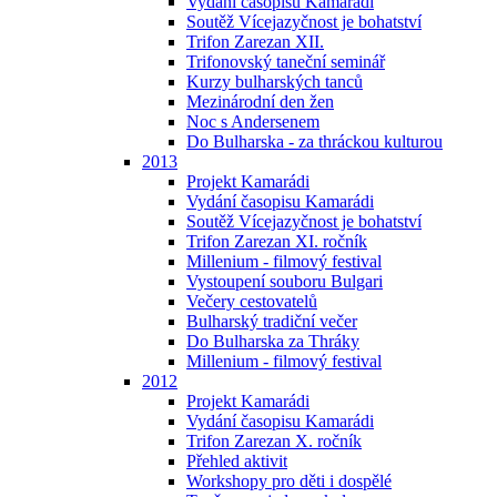
Vydání časopisu Kamarádi
Soutěž Vícejazyčnost je bohatství
Trifon Zarezan XII.
Trifonovský taneční seminář
Kurzy bulharských tanců
Mezinárodní den žen
Noc s Andersenem
Do Bulharska - za thráckou kulturou
2013
Projekt Kamarádi
Vydání časopisu Kamarádi
Soutěž Vícejazyčnost je bohatství
Trifon Zarezan XI. ročník
Millenium - filmový festival
Vystoupení souboru Bulgari
Večery cestovatelů
Bulharský tradiční večer
Do Bulharska za Thráky
Millenium - filmový festival
2012
Projekt Kamarádi
Vydání časopisu Kamarádi
Trifon Zarezan X. ročník
Přehled aktivit
Workshopy pro děti i dospělé