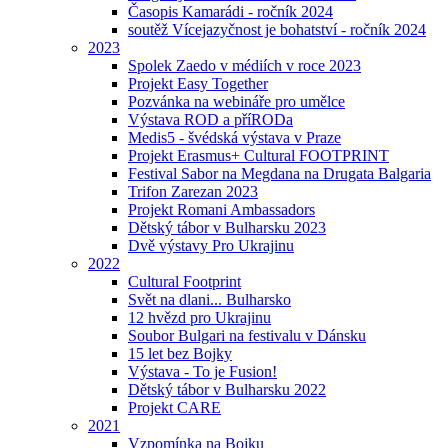
Časopis Kamarádi - ročník 2024
soutěž Vícejazyčnost je bohatství - ročník 2024
2023
Spolek Zaedo v médiích v roce 2023
Projekt Easy Together
Pozvánka na webináře pro umělce
Výstava ROD a příRODa
Medis5 - švédská výstava v Praze
Projekt Erasmus+ Cultural FOOTPRINT
Festival Sabor na Megdana na Drugata Balgaria
Trifon Zarezan 2023
Projekt Romani Ambassadors
Dětský tábor v Bulharsku 2023
Dvě výstavy Pro Ukrajinu
2022
Cultural Footprint
Svět na dlani... Bulharsko
12 hvězd pro Ukrajinu
Soubor Bulgari na festivalu v Dánsku
15 let bez Bojky
Výstava - To je Fusion!
Dětský tábor v Bulharsku 2022
Projekt CARE
2021
Vzpomínka na Bojku