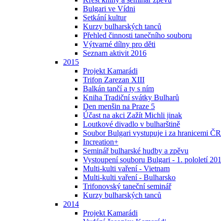
Bulgari ve Vídni
Setkání kultur
Kurzy bulharských tanců
Přehled činnosti tanečního souboru
Výtvarné dílny pro děti
Seznam aktivit 2016
2015
Projekt Kamarádi
Trifon Zarezan XIII
Balkán tančí a ty s ním
Kniha Tradiční svátky Bulharů
Den menšin na Praze 5
Účast na akci Zažít Michli jinak
Loutkové divadlo v bulharštině
Soubor Bulgari vystupuje i za hranicemi ČR
Increation+
Seminář bulharské hudby a zpěvu
Vystoupení souboru Bulgari - 1. pololetí 20
Multi-kulti vaření - Vietnam
Multi-kulti vaření - Bulharsko
Trifonovský taneční seminář
Kurzy bulharských tanců
2014
Projekt Kamarádi