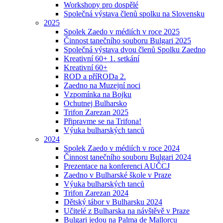
Workshopy pro dospělé
Společná výstava členů spolku na Slovensku
2025
Spolek Zaedo v médiích v roce 2025
Činnost tanečního souboru Bulgari 2025
Společná výstava dvou členů Spolku Zaedno
Kreativní 60+ 1. setkání
Kreativní 60+
ROD a příRODa 2.
Zaedno na Muzejní noci
Vzpomínka na Bojku
Ochutnej Bulharsko
Trifon Zarezan 2025
Připravme se na Trifona!
Výuka bulharských tanců
2024
Spolek Zaedo v médiích v roce 2024
Činnost tanečního souboru Bulgari 2024
Prezentace na konferenci AUČCJ
Zaedno v Bulharské škole v Praze
Výuka bulharských tanců
Trifon Zarezan 2024
Dětský tábor v Bulharsku 2024
Učitelé z Bulharska na návštěvě v Praze
Bulgari jedou na Palma de Mallorcu