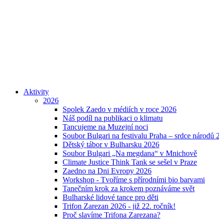
Aktivity
2026
Spolek Zaedo v médiích v roce 2026
Náš podíl na publikaci o klimatu
Tancujeme na Muzejní noci
Soubor Bulgari na festivalu Praha – srdce národů 
Dětský tábor v Bulharsku 2026
Soubor Bulgari „Na megdana“ v Mnichově
Climate Justice Think Tank se sešel v Praze
Zaedno na Dni Evropy 2026
Workshop - Tvoříme s přírodními bio barvami
Tanečním krok za krokem poznáváme svět
Bulharské lidové tance pro děti
Trifon Zarezan 2026 - již 22. ročník!
Proč slavíme Trifona Zarezana?