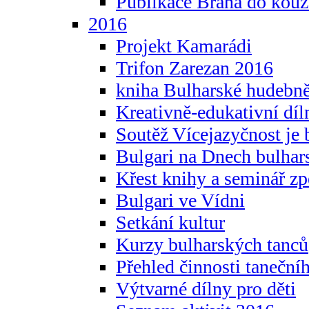
Publikace Brána do kouz
2016
Projekt Kamarádi
Trifon Zarezan 2016
kniha Bulharské hudebněf
Kreativně-edukativní díln
Soutěž Vícejazyčnost je 
Bulgari na Dnech bulhar
Křest knihy a seminář z
Bulgari ve Vídni
Setkání kultur
Kurzy bulharských tanců
Přehled činnosti taneční
Výtvarné dílny pro děti