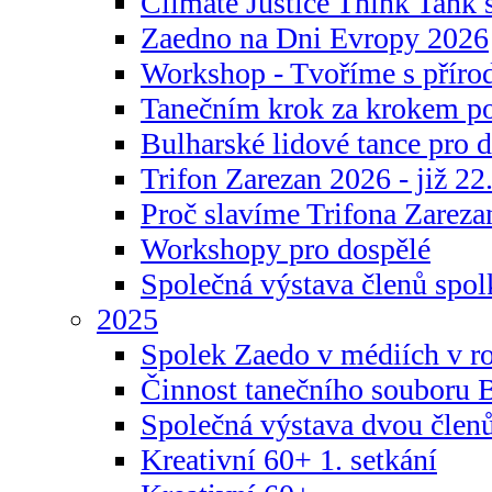
Climate Justice Think Tank s
Zaedno na Dni Evropy 2026
Workshop - Tvoříme s příro
Tanečním krok za krokem p
Bulharské lidové tance pro d
Trifon Zarezan 2026 - již 22.
Proč slavíme Trifona Zareza
Workshopy pro dospělé
Společná výstava členů spo
2025
Spolek Zaedo v médiích v r
Činnost tanečního souboru 
Společná výstava dvou člen
Kreativní 60+ 1. setkání