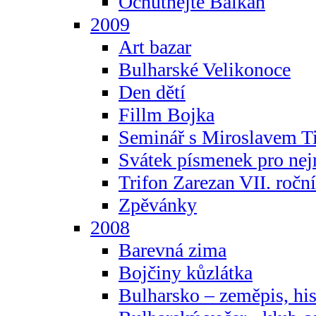
Ochutnejte Balkán
2009
Art bazar
Bulharské Velikonoce
Den dětí
Fillm Bojka
Seminář s Miroslavem T
Svátek písmenek pro ne
Trifon Zarezan VII. ročn
Zpěvánky
2008
Barevná zima
Bojčiny kůzlátka
Bulharsko – zeměpis, hist