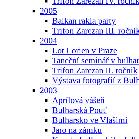
Trifon Zarezan IV. roční
2005
Balkan rakia party
Trifon Zarezan III. roční
2004
Lot Lorien v Praze
Taneční seminář v bulhar
Trifon Zarezan II. ročnik
Výstava fotografií z Bul
2003
Aprílová vášeň
Bulharská Pouť
Bulharsko ve Vlašimi
Jaro na zámku