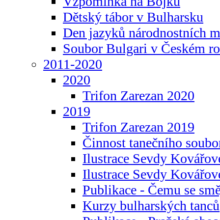
Vzpomínka na Bojku
Dětský tábor v Bulharsku
Den jazyků národnostních m
Soubor Bulgari v Českém ro
2011-2020
2020
Trifon Zarezan 2020
2019
Trifon Zarezan 2019
Činnost tanečního soubo
Ilustrace Sevdy Kovářo
Ilustrace Sevdy Kovářov
Publikace - Čemu se smě
Kurzy bulharských tanců