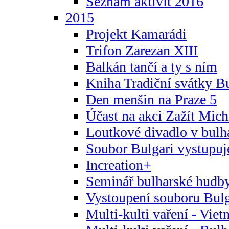
Seznam aktivit 2016
2015
Projekt Kamarádi
Trifon Zarezan XIII
Balkán tančí a ty s ním
Kniha Tradiční svátky B
Den menšin na Praze 5
Účast na akci Zažít Michl
Loutkové divadlo v bulha
Soubor Bulgari vystupuj
Increation+
Seminář bulharské hudby
Vystoupení souboru Bulga
Multi-kulti vaření - Vie