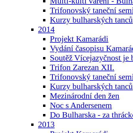
Multi-kulti vaření - Bul
Trifonovský taneční sem
Kurzy bulharských tanců
2014
Projekt Kamarádi
Vydání časopisu Kamará
Soutěž Vícejazyčnost je 
Trifon Zarezan XII.
Trifonovský taneční sem
Kurzy bulharských tanců
Mezinárodní den žen
Noc s Andersenem
Do Bulharska - za thráck
2013