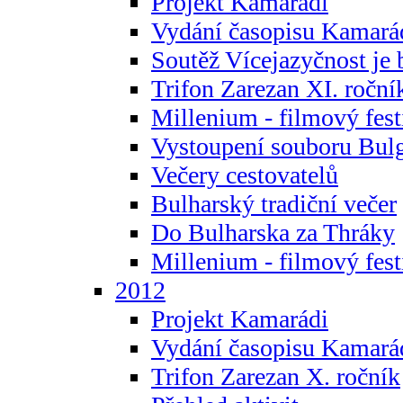
Projekt Kamarádi
Vydání časopisu Kamará
Soutěž Vícejazyčnost je 
Trifon Zarezan XI. roční
Millenium - filmový fest
Vystoupení souboru Bulg
Večery cestovatelů
Bulharský tradiční večer
Do Bulharska za Thráky
Millenium - filmový fest
2012
Projekt Kamarádi
Vydání časopisu Kamará
Trifon Zarezan X. ročník