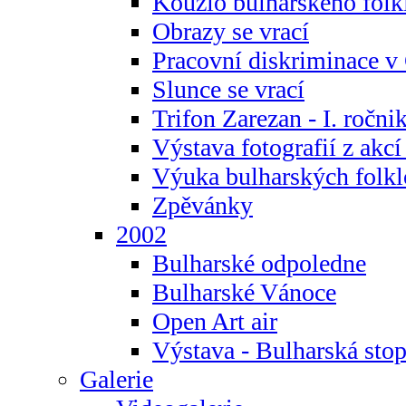
Kouzlo bulharského folk
Obrazy se vrací
Pracovní diskriminace v
Slunce se vrací
Trifon Zarezan - I. ročni
Výstava fotografií z akc
Výuka bulharských folkl
Zpěvánky
2002
Bulharské odpoledne
Bulharské Vánoce
Open Art air
Výstava - Bulharská sto
Galerie