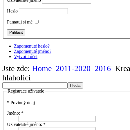
Uživatelské jméno
Heslo
Pamatuj si mě
Zapomenuté heslo?
Zapomenuté jméno?
Vytvořit účet
Jste zde:
Home
2011-2020
2016
Krea
hlaholici
Hledat
Registrace uživatele
*
Povinný údaj
Jméno:
*
Uživatelské jméno:
*