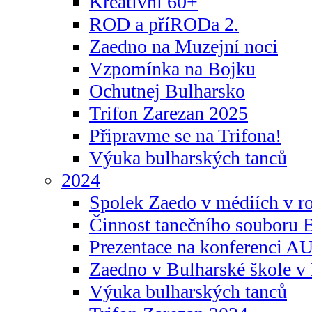
Kreativní 60+
ROD a příRODa 2.
Zaedno na Muzejní noci
Vzpomínka na Bojku
Ochutnej Bulharsko
Trifon Zarezan 2025
Připravme se na Trifona!
Výuka bulharských tanců
2024
Spolek Zaedo v médiích v r
Činnost tanečního souboru 
Prezentace na konferenci 
Zaedno v Bulharské škole v 
Výuka bulharských tanců