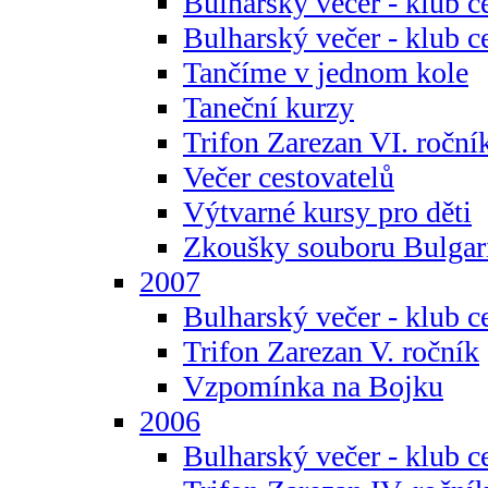
Bulharský večer - klub c
Bulharský večer - klub c
Tančíme v jednom kole
Taneční kurzy
Trifon Zarezan VI. roční
Večer cestovatelů
Výtvarné kursy pro děti
Zkoušky souboru Bulgar
2007
Bulharský večer - klub c
Trifon Zarezan V. ročník
Vzpomínka na Bojku
2006
Bulharský večer - klub c