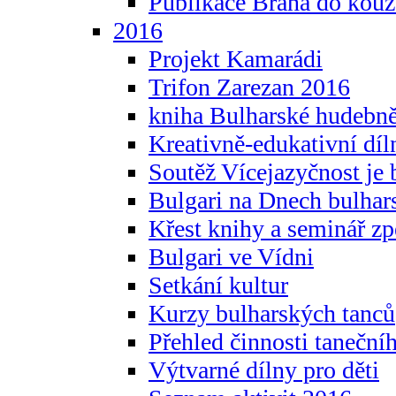
Publikace Brána do kouz
2016
Projekt Kamarádi
Trifon Zarezan 2016
kniha Bulharské hudebněf
Kreativně-edukativní díln
Soutěž Vícejazyčnost je 
Bulgari na Dnech bulhar
Křest knihy a seminář z
Bulgari ve Vídni
Setkání kultur
Kurzy bulharských tanců
Přehled činnosti taneční
Výtvarné dílny pro děti