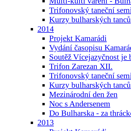
Multi-kulti vaření - Bul
Trifonovský taneční sem
Kurzy bulharských tanců
2014
Projekt Kamarádi
Vydání časopisu Kamará
Soutěž Vícejazyčnost je 
Trifon Zarezan XII.
Trifonovský taneční sem
Kurzy bulharských tanců
Mezinárodní den žen
Noc s Andersenem
Do Bulharska - za thráck
2013