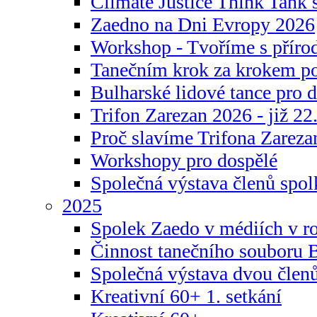
Climate Justice Think Tank s
Zaedno na Dni Evropy 2026
Workshop - Tvoříme s příro
Tanečním krok za krokem p
Bulharské lidové tance pro d
Trifon Zarezan 2026 - již 22.
Proč slavíme Trifona Zareza
Workshopy pro dospělé
Společná výstava členů spo
2025
Spolek Zaedo v médiích v r
Činnost tanečního souboru 
Společná výstava dvou člen
Kreativní 60+ 1. setkání