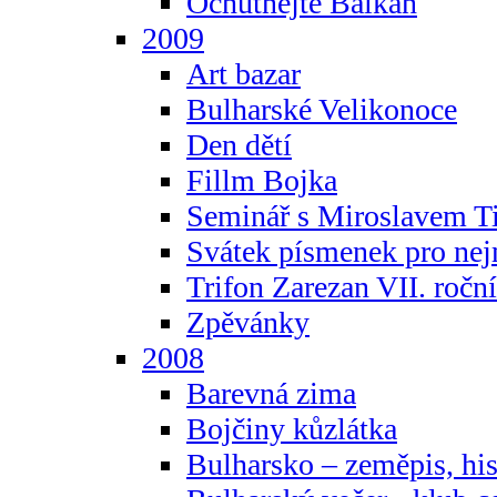
Ochutnejte Balkán
2009
Art bazar
Bulharské Velikonoce
Den dětí
Fillm Bojka
Seminář s Miroslavem T
Svátek písmenek pro ne
Trifon Zarezan VII. ročn
Zpěvánky
2008
Barevná zima
Bojčiny kůzlátka
Bulharsko – zeměpis, hist