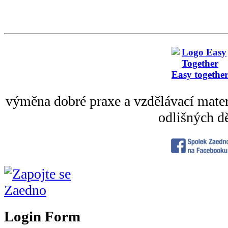
Easy togethe
výměna dobré praxe a vzdělávací mater
odlišných dě
Login Form