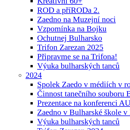
Kreativní 60+
ROD a příRODa 2.
Zaedno na Muzejní noci
Vzpomínka na Bojku
Ochutnej Bulharsko
Trifon Zarezan 2025
Připravme se na Trifona!
Výuka bulharských tanců
2024
Spolek Zaedo v médiích v r
Činnost tanečního souboru 
Prezentace na konferenci 
Zaedno v Bulharské škole v 
Výuka bulharských tanců