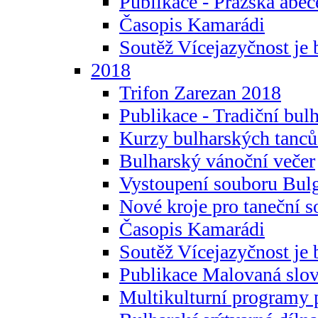
Publikace - Pražská abec
Časopis Kamarádi
Soutěž Vícejazyčnost je 
2018
Trifon Zarezan 2018
Publikace - Tradiční bul
Kurzy bulharských tanc
Bulharský vánoční večer
Vystoupení souboru Bulg
Nové kroje pro taneční s
Časopis Kamarádi
Soutěž Vícejazyčnost je 
Publikace Malovaná slov
Multikulturní programy 