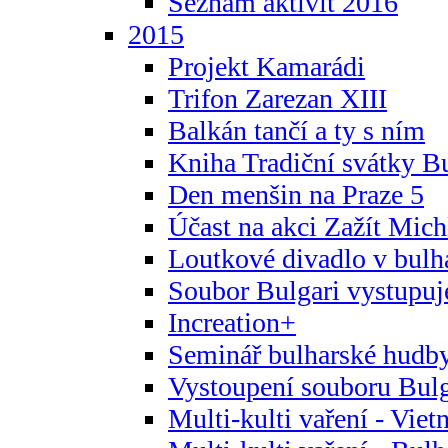
Seznam aktivit 2016
2015
Projekt Kamarádi
Trifon Zarezan XIII
Balkán tančí a ty s ním
Kniha Tradiční svátky B
Den menšin na Praze 5
Účast na akci Zažít Michl
Loutkové divadlo v bulha
Soubor Bulgari vystupuj
Increation+
Seminář bulharské hudby
Vystoupení souboru Bulga
Multi-kulti vaření - Vie