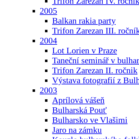
Trifon Zarezan IV. roční
2005
Balkan rakia party
Trifon Zarezan III. roční
2004
Lot Lorien v Praze
Taneční seminář v bulhar
Trifon Zarezan II. ročnik
Výstava fotografií z Bul
2003
Aprílová vášeň
Bulharská Pouť
Bulharsko ve Vlašimi
Jaro na zámku