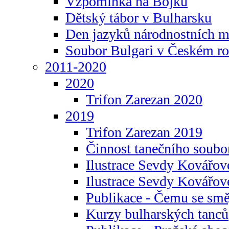
Vzpomínka na Bojku
Dětský tábor v Bulharsku
Den jazyků národnostních m
Soubor Bulgari v Českém ro
2011-2020
2020
Trifon Zarezan 2020
2019
Trifon Zarezan 2019
Činnost tanečního soubo
Ilustrace Sevdy Kovářo
Ilustrace Sevdy Kovářov
Publikace - Čemu se smě
Kurzy bulharských tanců