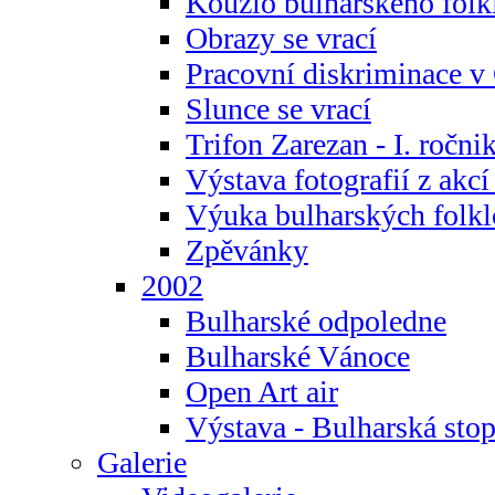
Kouzlo bulharského folk
Obrazy se vrací
Pracovní diskriminace v
Slunce se vrací
Trifon Zarezan - I. ročni
Výstava fotografií z akc
Výuka bulharských folkl
Zpěvánky
2002
Bulharské odpoledne
Bulharské Vánoce
Open Art air
Výstava - Bulharská sto
Galerie