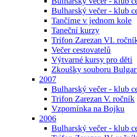
Bulharský večer - klub c
Bulharský večer - klub c
Tančíme v jednom kole
Taneční kurzy
Trifon Zarezan VI. roční
Večer cestovatelů
Výtvarné kursy pro děti
Zkoušky souboru Bulgar
2007
Bulharský večer - klub c
Trifon Zarezan V. ročník
Vzpomínka na Bojku
2006
Bulharský večer - klub c