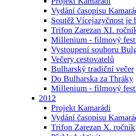
Projekt Kamarádi
Vydání časopisu Kamará
Soutěž Vícejazyčnost je 
Trifon Zarezan XI. roční
Millenium - filmový fest
Vystoupení souboru Bulg
Večery cestovatelů
Bulharský tradiční večer
Do Bulharska za Thráky
Millenium - filmový fest
2012
Projekt Kamarádi
Vydání časopisu Kamará
Trifon Zarezan X. ročník