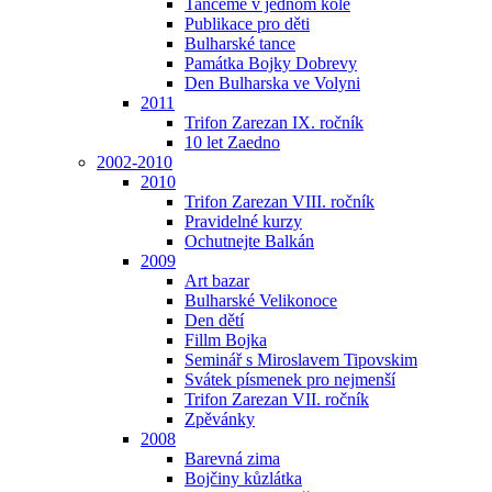
Tančeme v jednom kole
Publikace pro děti
Bulharské tance
Památka Bojky Dobrevy
Den Bulharska ve Volyni
2011
Trifon Zarezan IX. ročník
10 let Zaedno
2002-2010
2010
Trifon Zarezan VIII. ročník
Pravidelné kurzy
Ochutnejte Balkán
2009
Art bazar
Bulharské Velikonoce
Den dětí
Fillm Bojka
Seminář s Miroslavem Tipovskim
Svátek písmenek pro nejmenší
Trifon Zarezan VII. ročník
Zpěvánky
2008
Barevná zima
Bojčiny kůzlátka