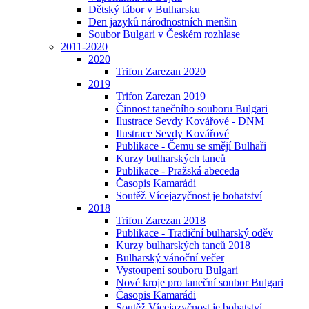
Dětský tábor v Bulharsku
Den jazyků národnostních menšin
Soubor Bulgari v Českém rozhlase
2011-2020
2020
Trifon Zarezan 2020
2019
Trifon Zarezan 2019
Činnost tanečního souboru Bulgari
Ilustrace Sevdy Kovářové - DNM
Ilustrace Sevdy Kovářové
Publikace - Čemu se smějí Bulhaři
Kurzy bulharských tanců
Publikace - Pražská abeceda
Časopis Kamarádi
Soutěž Vícejazyčnost je bohatství
2018
Trifon Zarezan 2018
Publikace - Tradiční bulharský oděv
Kurzy bulharských tanců 2018
Bulharský vánoční večer
Vystoupení souboru Bulgari
Nové kroje pro taneční soubor Bulgari
Časopis Kamarádi
Soutěž Vícejazyčnost je bohatství