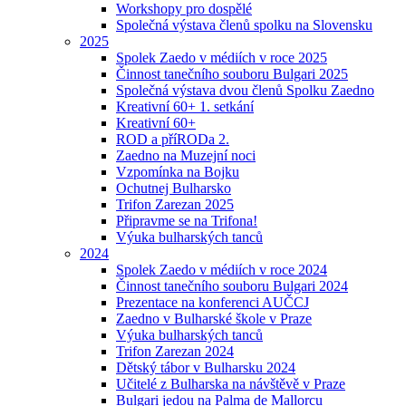
Workshopy pro dospělé
Společná výstava členů spolku na Slovensku
2025
Spolek Zaedo v médiích v roce 2025
Činnost tanečního souboru Bulgari 2025
Společná výstava dvou členů Spolku Zaedno
Kreativní 60+ 1. setkání
Kreativní 60+
ROD a příRODa 2.
Zaedno na Muzejní noci
Vzpomínka na Bojku
Ochutnej Bulharsko
Trifon Zarezan 2025
Připravme se na Trifona!
Výuka bulharských tanců
2024
Spolek Zaedo v médiích v roce 2024
Činnost tanečního souboru Bulgari 2024
Prezentace na konferenci AUČCJ
Zaedno v Bulharské škole v Praze
Výuka bulharských tanců
Trifon Zarezan 2024
Dětský tábor v Bulharsku 2024
Učitelé z Bulharska na návštěvě v Praze
Bulgari jedou na Palma de Mallorcu