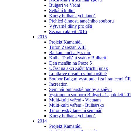
Bulgari ve Vídni
Setkání kultur
Kurzy bulharských tanců
Přehled činnosti tanečního souboru
Výtvarné dílny pro děti
Seznam aktivit 2016
2015
Projekt Kamarádi
Trifon Zarezan XIII
Balkán tančí a ty s ním
Kniha Tradiční svátky Bulharů
Den menšin na Praze 5
Účast na akci Zažít Michli jinak
Loutkové divadlo v bulharštině
Soubor Bulgari vystupuje i za hranicemi ČR
Increation+
Seminář bulharské hudby a zpěvu
Vystoupení souboru Bulgari - 1. pololetí 20
Multi-kulti vaření - Vietnam
Multi-kulti vaření - Bulharsko
Trifonovský taneční seminář
Kurzy bulharských tanců
2014
Projekt Kamarádi