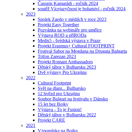
Časopis Kamarádi - ročník 2024
soutěž Vícejazyčnost je bohatství - ročník 2024
2023
Spolek Zaedo v médiích v roce 2023
Projekt Easy Together
Pozvánka na webináře pro umělce
Výstava ROD a příRODa
Medis5 - švédská výstava v Praze
Projekt Erasmus+ Cultural FOOTPRINT
Festival Sabor na Megdana na Drugata Balgaria
Trifon Zarezan 2023
Projekt Romani Ambassadors
Dětský tábor v Bulharsku 2023
Dvě výstavy Pro Ukrajinu
2022
Cultural Footprint
Svět na dlani... Bulharsko
12 hvězd pro Ukrajinu
Soubor Bulgari na festivalu v Dánsku
15 let bez Bojky
Výstava - To je Fusion!
Dětský tábor v Bulharsku 2022
Projekt CARE
2021
Vzpomínka na Bojku