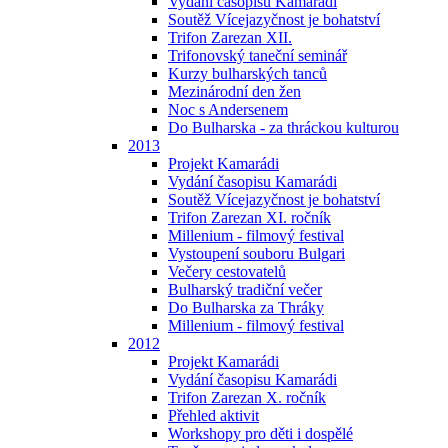
Vydání časopisu Kamarádi
Soutěž Vícejazyčnost je bohatství
Trifon Zarezan XII.
Trifonovský taneční seminář
Kurzy bulharských tanců
Mezinárodní den žen
Noc s Andersenem
Do Bulharska - za thráckou kulturou
2013
Projekt Kamarádi
Vydání časopisu Kamarádi
Soutěž Vícejazyčnost je bohatství
Trifon Zarezan XI. ročník
Millenium - filmový festival
Vystoupení souboru Bulgari
Večery cestovatelů
Bulharský tradiční večer
Do Bulharska za Thráky
Millenium - filmový festival
2012
Projekt Kamarádi
Vydání časopisu Kamarádi
Trifon Zarezan X. ročník
Přehled aktivit
Workshopy pro děti i dospělé