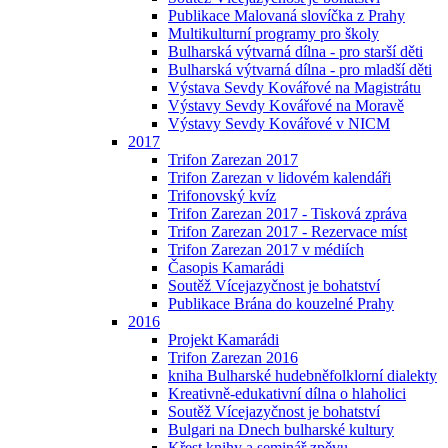
Publikace Malovaná slovíčka z Prahy
Multikulturní programy pro školy
Bulharská výtvarná dílna - pro starší děti
Bulharská výtvarná dílna - pro mladší děti
Výstava Sevdy Kovářové na Magistrátu
Výstavy Sevdy Kovářové na Moravě
Výstavy Sevdy Kovářové v NICM
2017
Trifon Zarezan 2017
Trifon Zarezan v lidovém kalendáři
Trifonovský kvíz
Trifon Zarezan 2017 - Tisková zpráva
Trifon Zarezan 2017 - Rezervace míst
Trifon Zarezan 2017 v médiích
Časopis Kamarádi
Soutěž Vícejazyčnost je bohatství
Publikace Brána do kouzelné Prahy
2016
Projekt Kamarádi
Trifon Zarezan 2016
kniha Bulharské hudebněfolklorní dialekty
Kreativně-edukativní dílna o hlaholici
Soutěž Vícejazyčnost je bohatství
Bulgari na Dnech bulharské kultury
Křest knihy a seminář zpěvu