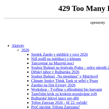
Aktivity
2026
Spolek Zaedo v médiích v roce 2026
Náš podíl na publikaci o klimatu
Tancujeme na Muzejní noci
Soubor Bulgari na festivalu Praha – srdce národů 
Dětský tábor v Bulharsku 2026
Soubor Bulgari „Na megdana“ v Mnichově
Climate Justice Think Tank se sešel v Praze
Zaedno na Dni Evropy 2026
Workshop - Tvoříme s přírodními bio barvami
Tanečním krok za krokem poznáváme svět
Bulharské lidové tance pro děti
Trifon Zarezan 2026 - již 22. ročník!
Proč slavíme Trifona Zarezana?