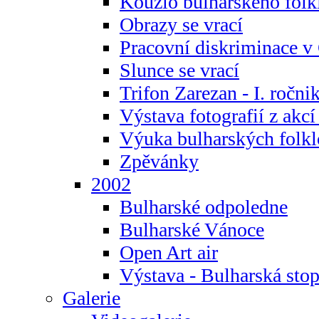
Kouzlo bulharského folk
Obrazy se vrací
Pracovní diskriminace v
Slunce se vrací
Trifon Zarezan - I. ročni
Výstava fotografií z akc
Výuka bulharských folkl
Zpěvánky
2002
Bulharské odpoledne
Bulharské Vánoce
Open Art air
Výstava - Bulharská sto
Galerie