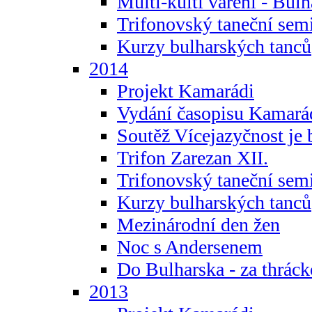
Multi-kulti vaření - Bul
Trifonovský taneční sem
Kurzy bulharských tanců
2014
Projekt Kamarádi
Vydání časopisu Kamará
Soutěž Vícejazyčnost je 
Trifon Zarezan XII.
Trifonovský taneční sem
Kurzy bulharských tanců
Mezinárodní den žen
Noc s Andersenem
Do Bulharska - za thráck
2013