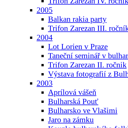
Trifon Zarezan IV. roční
2005
Balkan rakia party
Trifon Zarezan III. roční
2004
Lot Lorien v Praze
Taneční seminář v bulhar
Trifon Zarezan II. ročnik
Výstava fotografií z Bul
2003
Aprílová vášeň
Bulharská Pouť
Bulharsko ve Vlašimi
Jaro na zámku