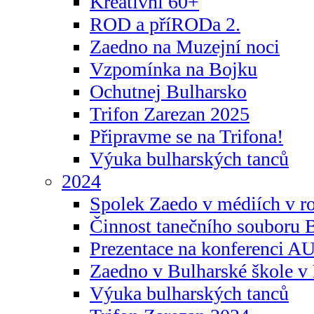
Kreativní 60+
ROD a příRODa 2.
Zaedno na Muzejní noci
Vzpomínka na Bojku
Ochutnej Bulharsko
Trifon Zarezan 2025
Připravme se na Trifona!
Výuka bulharských tanců
2024
Spolek Zaedo v médiích v r
Činnost tanečního souboru 
Prezentace na konferenci 
Zaedno v Bulharské škole v 
Výuka bulharských tanců