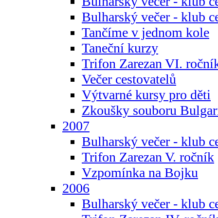
Bulharský večer - klub c
Bulharský večer - klub c
Tančíme v jednom kole
Taneční kurzy
Trifon Zarezan VI. roční
Večer cestovatelů
Výtvarné kursy pro děti
Zkoušky souboru Bulgar
2007
Bulharský večer - klub c
Trifon Zarezan V. ročník
Vzpomínka na Bojku
2006
Bulharský večer - klub c