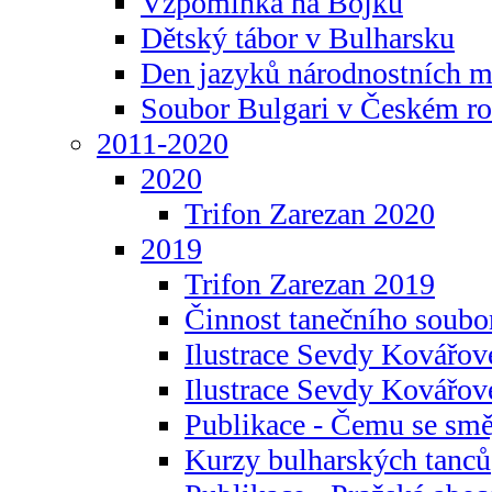
Vzpomínka na Bojku
Dětský tábor v Bulharsku
Den jazyků národnostních m
Soubor Bulgari v Českém ro
2011-2020
2020
Trifon Zarezan 2020
2019
Trifon Zarezan 2019
Činnost tanečního soubo
Ilustrace Sevdy Kovářo
Ilustrace Sevdy Kovářov
Publikace - Čemu se smě
Kurzy bulharských tanců