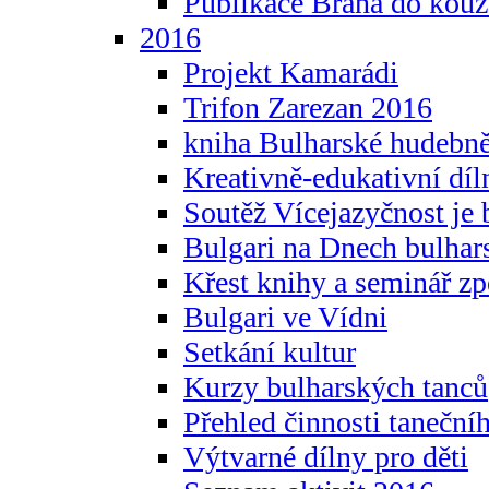
Publikace Brána do kouz
2016
Projekt Kamarádi
Trifon Zarezan 2016
kniha Bulharské hudebněf
Kreativně-edukativní díln
Soutěž Vícejazyčnost je 
Bulgari na Dnech bulhar
Křest knihy a seminář z
Bulgari ve Vídni
Setkání kultur
Kurzy bulharských tanců
Přehled činnosti taneční
Výtvarné dílny pro děti