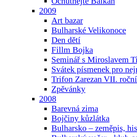
Ochutnejte Balkán
2009
Art bazar
Bulharské Velikonoce
Den dětí
Fillm Bojka
Seminář s Miroslavem T
Svátek písmenek pro ne
Trifon Zarezan VII. ročn
Zpěvánky
2008
Barevná zima
Bojčiny kůzlátka
Bulharsko – zeměpis, hist