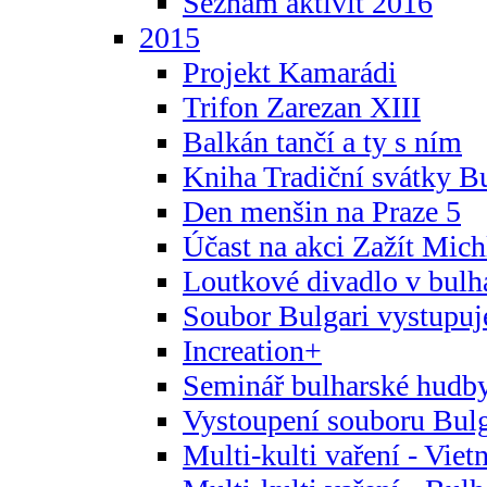
Seznam aktivit 2016
2015
Projekt Kamarádi
Trifon Zarezan XIII
Balkán tančí a ty s ním
Kniha Tradiční svátky B
Den menšin na Praze 5
Účast na akci Zažít Michl
Loutkové divadlo v bulha
Soubor Bulgari vystupuj
Increation+
Seminář bulharské hudby
Vystoupení souboru Bulga
Multi-kulti vaření - Vie