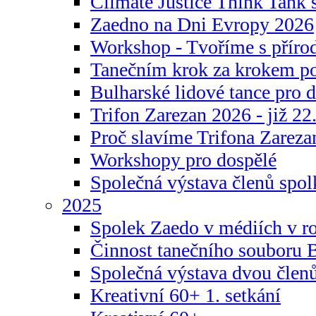
Climate Justice Think Tank s
Zaedno na Dni Evropy 2026
Workshop - Tvoříme s příro
Tanečním krok za krokem p
Bulharské lidové tance pro d
Trifon Zarezan 2026 - již 22.
Proč slavíme Trifona Zareza
Workshopy pro dospělé
Společná výstava členů spo
2025
Spolek Zaedo v médiích v r
Činnost tanečního souboru 
Společná výstava dvou člen
Kreativní 60+ 1. setkání