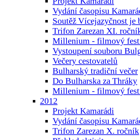
Projekt Kamarádi
Vydání časopisu Kamará
Soutěž Vícejazyčnost je 
Trifon Zarezan XI. roční
Millenium - filmový fest
Vystoupení souboru Bulg
Večery cestovatelů
Bulharský tradiční večer
Do Bulharska za Thráky
Millenium - filmový fest
2012
Projekt Kamarádi
Vydání časopisu Kamará
Trifon Zarezan X. ročník