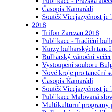
Publikace - Pražská abec
Časopis Kamarádi
Soutěž Vícejazyčnost je 
2018
Trifon Zarezan 2018
Publikace - Tradiční bul
Kurzy bulharských tanc
Bulharský vánoční večer
Vystoupení souboru Bulg
Nové kroje pro taneční s
Časopis Kamarádi
Soutěž Vícejazyčnost je 
Publikace Malovaná slov
Multikulturní programy 