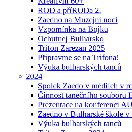
Kreativní 60+
ROD a příRODa 2.
Zaedno na Muzejní noci
Vzpomínka na Bojku
Ochutnej Bulharsko
Trifon Zarezan 2025
Připravme se na Trifona!
Výuka bulharských tanců
2024
Spolek Zaedo v médiích v r
Činnost tanečního souboru 
Prezentace na konferenci 
Zaedno v Bulharské škole v 
Výuka bulharských tanců