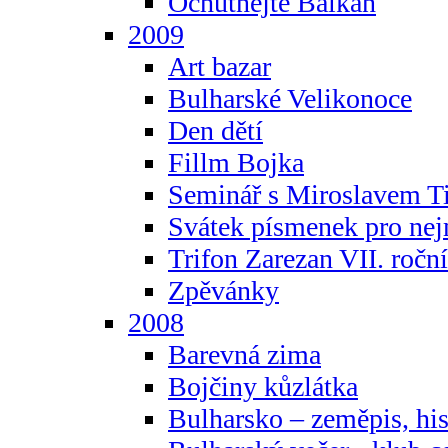
Ochutnejte Balkán
2009
Art bazar
Bulharské Velikonoce
Den dětí
Fillm Bojka
Seminář s Miroslavem T
Svátek písmenek pro ne
Trifon Zarezan VII. ročn
Zpěvánky
2008
Barevná zima
Bojčiny kůzlátka
Bulharsko – zeměpis, hist