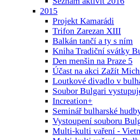
Seznam aktivit 2016
2015
Projekt Kamarádi
Trifon Zarezan XIII
Balkán tančí a ty s ním
Kniha Tradiční svátky B
Den menšin na Praze 5
Účast na akci Zažít Michl
Loutkové divadlo v bulha
Soubor Bulgari vystupuj
Increation+
Seminář bulharské hudby
Vystoupení souboru Bulga
Multi-kulti vaření - Vie