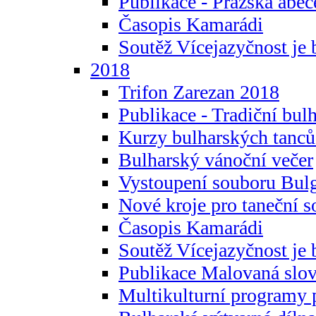
Publikace - Pražská abec
Časopis Kamarádi
Soutěž Vícejazyčnost je 
2018
Trifon Zarezan 2018
Publikace - Tradiční bul
Kurzy bulharských tanc
Bulharský vánoční večer
Vystoupení souboru Bulg
Nové kroje pro taneční s
Časopis Kamarádi
Soutěž Vícejazyčnost je 
Publikace Malovaná slov
Multikulturní programy 