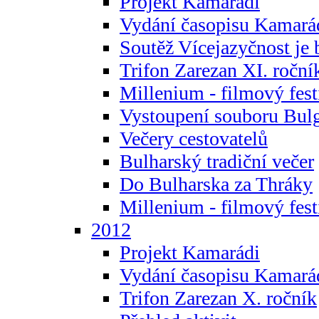
Projekt Kamarádi
Vydání časopisu Kamará
Soutěž Vícejazyčnost je 
Trifon Zarezan XI. roční
Millenium - filmový fest
Vystoupení souboru Bulg
Večery cestovatelů
Bulharský tradiční večer
Do Bulharska za Thráky
Millenium - filmový fest
2012
Projekt Kamarádi
Vydání časopisu Kamará
Trifon Zarezan X. ročník