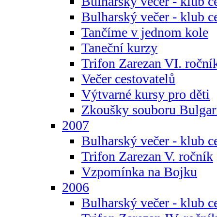
Bulharský večer - klub c
Bulharský večer - klub c
Tančíme v jednom kole
Taneční kurzy
Trifon Zarezan VI. roční
Večer cestovatelů
Výtvarné kursy pro děti
Zkoušky souboru Bulgar
2007
Bulharský večer - klub c
Trifon Zarezan V. ročník
Vzpomínka na Bojku
2006
Bulharský večer - klub c