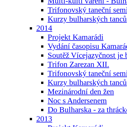
Multi-kulti vaření - Bul
Trifonovský taneční sem
Kurzy bulharských tanců
2014
Projekt Kamarádi
Vydání časopisu Kamará
Soutěž Vícejazyčnost je 
Trifon Zarezan XII.
Trifonovský taneční sem
Kurzy bulharských tanců
Mezinárodní den žen
Noc s Andersenem
Do Bulharska - za thráck
2013