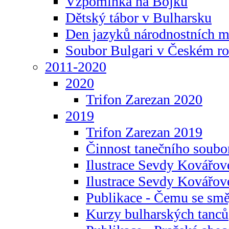
Vzpomínka na Bojku
Dětský tábor v Bulharsku
Den jazyků národnostních m
Soubor Bulgari v Českém ro
2011-2020
2020
Trifon Zarezan 2020
2019
Trifon Zarezan 2019
Činnost tanečního soubo
Ilustrace Sevdy Kovářo
Ilustrace Sevdy Kovářov
Publikace - Čemu se smě
Kurzy bulharských tanců