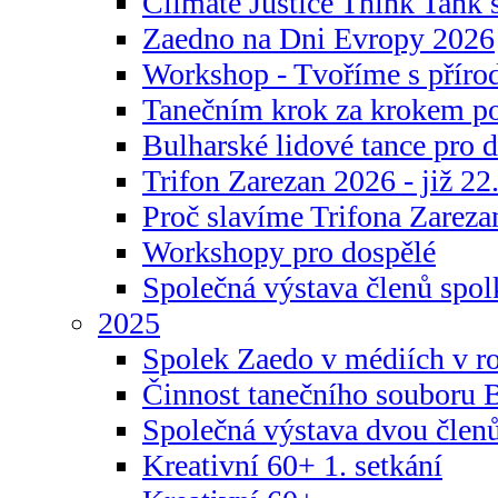
Climate Justice Think Tank s
Zaedno na Dni Evropy 2026
Workshop - Tvoříme s příro
Tanečním krok za krokem p
Bulharské lidové tance pro d
Trifon Zarezan 2026 - již 22.
Proč slavíme Trifona Zareza
Workshopy pro dospělé
Společná výstava členů spo
2025
Spolek Zaedo v médiích v r
Činnost tanečního souboru 
Společná výstava dvou člen
Kreativní 60+ 1. setkání