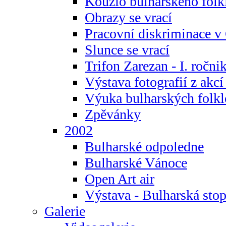
Kouzlo bulharského folk
Obrazy se vrací
Pracovní diskriminace v
Slunce se vrací
Trifon Zarezan - I. ročni
Výstava fotografií z akc
Výuka bulharských folkl
Zpěvánky
2002
Bulharské odpoledne
Bulharské Vánoce
Open Art air
Výstava - Bulharská sto
Galerie