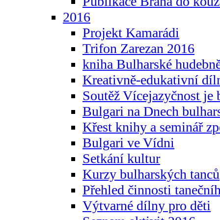
Publikace Brána do kouz
2016
Projekt Kamarádi
Trifon Zarezan 2016
kniha Bulharské hudebněf
Kreativně-edukativní díln
Soutěž Vícejazyčnost je 
Bulgari na Dnech bulhar
Křest knihy a seminář z
Bulgari ve Vídni
Setkání kultur
Kurzy bulharských tanců
Přehled činnosti taneční
Výtvarné dílny pro děti