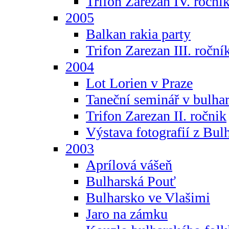
Trifon Zarezan IV. roční
2005
Balkan rakia party
Trifon Zarezan III. roční
2004
Lot Lorien v Praze
Taneční seminář v bulhar
Trifon Zarezan II. ročnik
Výstava fotografií z Bul
2003
Aprílová vášeň
Bulharská Pouť
Bulharsko ve Vlašimi
Jaro na zámku