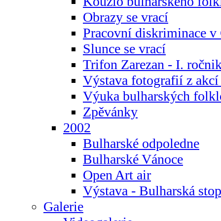
Kouzlo bulharského folk
Obrazy se vrací
Pracovní diskriminace v
Slunce se vrací
Trifon Zarezan - I. ročni
Výstava fotografií z akc
Výuka bulharských folkl
Zpěvánky
2002
Bulharské odpoledne
Bulharské Vánoce
Open Art air
Výstava - Bulharská sto
Galerie