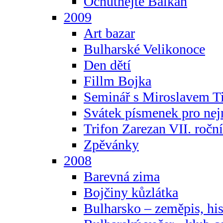
Ochutnejte Balkán
2009
Art bazar
Bulharské Velikonoce
Den dětí
Fillm Bojka
Seminář s Miroslavem T
Svátek písmenek pro ne
Trifon Zarezan VII. ročn
Zpěvánky
2008
Barevná zima
Bojčiny kůzlátka
Bulharsko – zeměpis, hist