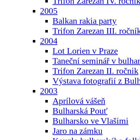
Trifon Zarezan IV. roční
2005
Balkan rakia party
Trifon Zarezan III. roční
2004
Lot Lorien v Praze
Taneční seminář v bulhar
Trifon Zarezan II. ročnik
Výstava fotografií z Bul
2003
Aprílová vášeň
Bulharská Pouť
Bulharsko ve Vlašimi
Jaro na zámku