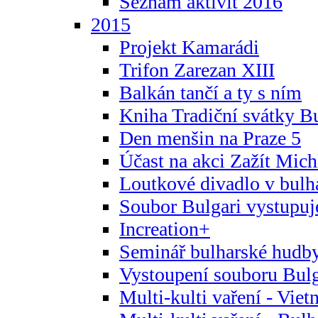
Seznam aktivit 2016
2015
Projekt Kamarádi
Trifon Zarezan XIII
Balkán tančí a ty s ním
Kniha Tradiční svátky B
Den menšin na Praze 5
Účast na akci Zažít Michl
Loutkové divadlo v bulha
Soubor Bulgari vystupuj
Increation+
Seminář bulharské hudby
Vystoupení souboru Bulga
Multi-kulti vaření - Vie