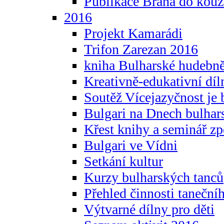
Publikace Brána do kouz
2016
Projekt Kamarádi
Trifon Zarezan 2016
kniha Bulharské hudebněf
Kreativně-edukativní díln
Soutěž Vícejazyčnost je 
Bulgari na Dnech bulhar
Křest knihy a seminář z
Bulgari ve Vídni
Setkání kultur
Kurzy bulharských tanců
Přehled činnosti taneční
Výtvarné dílny pro děti