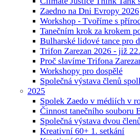
Climate Justice Think Tank s
Zaedno na Dni Evropy 2026
Workshop - Tvoříme s příro
Tanečním krok za krokem p
Bulharské lidové tance pro d
Trifon Zarezan 2026 - již 22.
Proč slavíme Trifona Zareza
Workshopy pro dospělé
Společná výstava členů spo
2025
Spolek Zaedo v médiích v r
Činnost tanečního souboru 
Společná výstava dvou člen
Kreativní 60+ 1. setkání