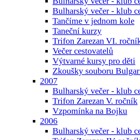
Bulharský večer - klub c
Bulharský večer - klub c
Tančíme v jednom kole
Taneční kurzy
Trifon Zarezan VI. roční
Večer cestovatelů
Výtvarné kursy pro děti
Zkoušky souboru Bulgar
2007
Bulharský večer - klub c
Trifon Zarezan V. ročník
Vzpomínka na Bojku
2006
Bulharský večer - klub c