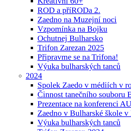
Kreativní 60+
ROD a příRODa 2.
Zaedno na Muzejní noci
Vzpomínka na Bojku
Ochutnej Bulharsko
Trifon Zarezan 2025
Připravme se na Trifona!
Výuka bulharských tanců
2024
Spolek Zaedo v médiích v r
Činnost tanečního souboru 
Prezentace na konferenci 
Zaedno v Bulharské škole v 
Výuka bulharských tanců