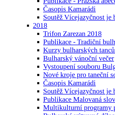
Publikace - Pražská abec
Časopis Kamarádi
Soutěž Vícejazyčnost je 
2018
Trifon Zarezan 2018
Publikace - Tradiční bul
Kurzy bulharských tanc
Bulharský vánoční večer
Vystoupení souboru Bulg
Nové kroje pro taneční s
Časopis Kamarádi
Soutěž Vícejazyčnost je 
Publikace Malovaná slov
Multikulturní programy 