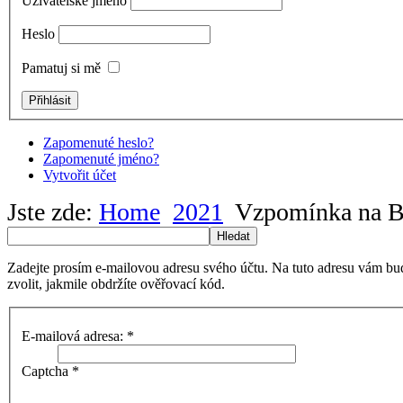
Uživatelské jméno
Heslo
Pamatuj si mě
Zapomenuté heslo?
Zapomenuté jméno?
Vytvořit účet
Jste zde:
Home
2021
Vzpomínka na B
Hledat
Zadejte prosím e-mailovou adresu svého účtu. Na tuto adresu vám bu
zvolit, jakmile obdržíte ověřovací kód.
E-mailová adresa:
*
Captcha
*