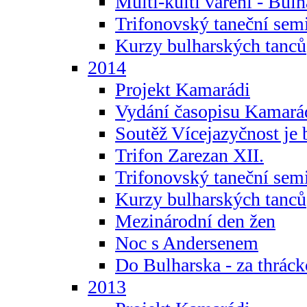
Multi-kulti vaření - Bul
Trifonovský taneční sem
Kurzy bulharských tanců
2014
Projekt Kamarádi
Vydání časopisu Kamará
Soutěž Vícejazyčnost je 
Trifon Zarezan XII.
Trifonovský taneční sem
Kurzy bulharských tanců
Mezinárodní den žen
Noc s Andersenem
Do Bulharska - za thráck
2013