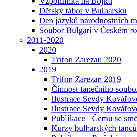
Vzpomínka na Bojku
Dětský tábor v Bulharsku
Den jazyků národnostních m
Soubor Bulgari v Českém ro
2011-2020
2020
Trifon Zarezan 2020
2019
Trifon Zarezan 2019
Činnost tanečního soubo
Ilustrace Sevdy Kovářo
Ilustrace Sevdy Kovářov
Publikace - Čemu se smě
Kurzy bulharských tanců