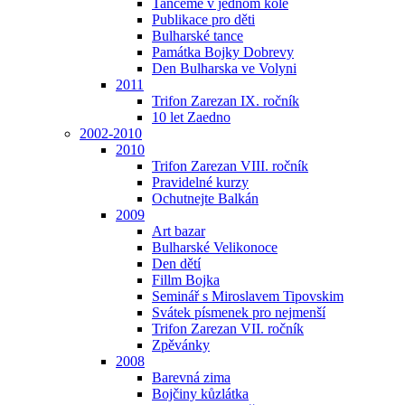
Tančeme v jednom kole
Publikace pro děti
Bulharské tance
Památka Bojky Dobrevy
Den Bulharska ve Volyni
2011
Trifon Zarezan IX. ročník
10 let Zaedno
2002-2010
2010
Trifon Zarezan VIII. ročník
Pravidelné kurzy
Ochutnejte Balkán
2009
Art bazar
Bulharské Velikonoce
Den dětí
Fillm Bojka
Seminář s Miroslavem Tipovskim
Svátek písmenek pro nejmenší
Trifon Zarezan VII. ročník
Zpěvánky
2008
Barevná zima
Bojčiny kůzlátka