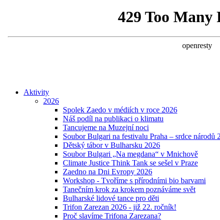
Aktivity
2026
Spolek Zaedo v médiích v roce 2026
Náš podíl na publikaci o klimatu
Tancujeme na Muzejní noci
Soubor Bulgari na festivalu Praha – srdce národů 
Dětský tábor v Bulharsku 2026
Soubor Bulgari „Na megdana“ v Mnichově
Climate Justice Think Tank se sešel v Praze
Zaedno na Dni Evropy 2026
Workshop - Tvoříme s přírodními bio barvami
Tanečním krok za krokem poznáváme svět
Bulharské lidové tance pro děti
Trifon Zarezan 2026 - již 22. ročník!
Proč slavíme Trifona Zarezana?