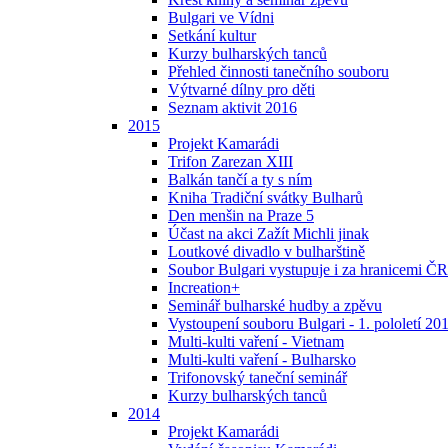
Bulgari ve Vídni
Setkání kultur
Kurzy bulharských tanců
Přehled činnosti tanečního souboru
Výtvarné dílny pro děti
Seznam aktivit 2016
2015
Projekt Kamarádi
Trifon Zarezan XIII
Balkán tančí a ty s ním
Kniha Tradiční svátky Bulharů
Den menšin na Praze 5
Účast na akci Zažít Michli jinak
Loutkové divadlo v bulharštině
Soubor Bulgari vystupuje i za hranicemi ČR
Increation+
Seminář bulharské hudby a zpěvu
Vystoupení souboru Bulgari - 1. pololetí 20
Multi-kulti vaření - Vietnam
Multi-kulti vaření - Bulharsko
Trifonovský taneční seminář
Kurzy bulharských tanců
2014
Projekt Kamarádi