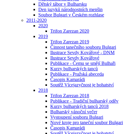
Dětský tábor v Bulharsku
Den jazyků národnostních menšin
Soubor Bulgari v Českém rozhlase
2011-2020
2020
Trifon Zarezan 2020
2019
Trifon Zarezan 2019
Činnost tanečního souboru Bulgari
Ilustrace Sevdy Kovářové - DNM
Ilustrace Sevdy Kovářové
Publikace - Čemu se smějí Bulhaři
Kurzy bulharských tanců
Publikace - Pražská abeceda
Časopis Kamarádi
Soutěž Vícejazyčnost je bohatství
2018
Trifon Zarezan 2018
Publikace - Tradiční bulharský oděv
Kurzy bulharských tanců 2018
Bulharský vánoční večer
Vystoupení souboru Bulgari
Nové kroje pro taneční soubor Bulgari
Časopis Kamarádi
Soutěž Vícejazyčnost je bohatství