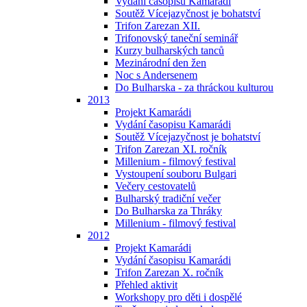
Vydání časopisu Kamarádi
Soutěž Vícejazyčnost je bohatství
Trifon Zarezan XII.
Trifonovský taneční seminář
Kurzy bulharských tanců
Mezinárodní den žen
Noc s Andersenem
Do Bulharska - za thráckou kulturou
2013
Projekt Kamarádi
Vydání časopisu Kamarádi
Soutěž Vícejazyčnost je bohatství
Trifon Zarezan XI. ročník
Millenium - filmový festival
Vystoupení souboru Bulgari
Večery cestovatelů
Bulharský tradiční večer
Do Bulharska za Thráky
Millenium - filmový festival
2012
Projekt Kamarádi
Vydání časopisu Kamarádi
Trifon Zarezan X. ročník
Přehled aktivit
Workshopy pro děti i dospělé