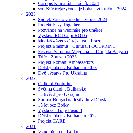
Časopis Kamarádi - ročník 2024
soutěž Vícejazyčnost je bohatství - ročník 2024
2023
Spolek Zaedo v médiích v roce 2023
Projekt Easy Together
Pozvánka na webináře pro umělce
Výstava ROD a příRODa
Medis5 - švédská výstava v Praze
Projekt Erasmus+ Cultural FOOTPRINT
Festival Sabor na Megdana na Drugata Balgaria
Trifon Zarezan 2023
Projekt Romani Ambassadors
Dětský tábor v Bulharsku 2023
Dvě výstavy Pro Ukrajinu
2022
Cultural Footprint
Svět na dlani... Bulharsko
12 hvězd pro Ukrajinu
Soubor Bulgari na festivalu v Dánsku
15 let bez Bojky
Výstava - To je Fusion!
Dětský tábor v Bulharsku 2022
Projekt CARE
2021
Vzpomínka na Bojku