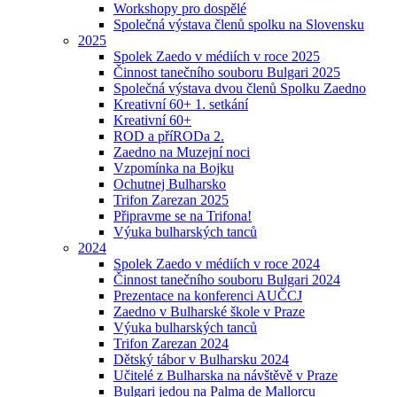
Workshopy pro dospělé
Společná výstava členů spolku na Slovensku
2025
Spolek Zaedo v médiích v roce 2025
Činnost tanečního souboru Bulgari 2025
Společná výstava dvou členů Spolku Zaedno
Kreativní 60+ 1. setkání
Kreativní 60+
ROD a příRODa 2.
Zaedno na Muzejní noci
Vzpomínka na Bojku
Ochutnej Bulharsko
Trifon Zarezan 2025
Připravme se na Trifona!
Výuka bulharských tanců
2024
Spolek Zaedo v médiích v roce 2024
Činnost tanečního souboru Bulgari 2024
Prezentace na konferenci AUČCJ
Zaedno v Bulharské škole v Praze
Výuka bulharských tanců
Trifon Zarezan 2024
Dětský tábor v Bulharsku 2024
Učitelé z Bulharska na návštěvě v Praze
Bulgari jedou na Palma de Mallorcu