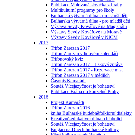
Publikace Malovaná slovíčka z Prahy
Multikulturní programy pro školy
Bulharská výtvarná dílna - pro starší děti
Bulharská výtvarná dílna - pro mladší děti
Výstava Sevdy Kovářové na Magistrátu
Výstavy Sevdy Kovářové na Moravě
Výstavy Sevdy Kovářové v NICM
2017
Trifon Zarezan 2017
Trifon Zarezan v lidovém kalendáři
Trifonovský kvíz
Trifon Zarezan 2017 - Tisková zpráva
Trifon Zarezan 2017 - Rezervace míst
Trifon Zarezan 2017 v médiích
Časopis Kamarádi
Soutěž Vícejazyčnost je bohatství
Publikace Brána do kouzelné Prahy
2016
Projekt Kamarádi
Trifon Zarezan 2016
kniha Bulharské hudebněfolklorní dialekty
Kreativně-edukativní dílna o hlaholici
Soutěž Vícejazyčnost je bohatství
Bulgari na Dnech bulharské kultury
Křest knihy a seminář zpěvu