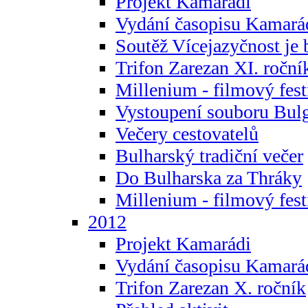
Projekt Kamarádi
Vydání časopisu Kamará
Soutěž Vícejazyčnost je 
Trifon Zarezan XI. roční
Millenium - filmový fest
Vystoupení souboru Bulg
Večery cestovatelů
Bulharský tradiční večer
Do Bulharska za Thráky
Millenium - filmový fest
2012
Projekt Kamarádi
Vydání časopisu Kamará
Trifon Zarezan X. ročník