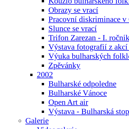
Kouzlo bulharského folk
Obrazy se vrací
Pracovní diskriminace v
Slunce se vrací
Trifon Zarezan - I. ročni
Výstava fotografií z akc
Výuka bulharských folkl
Zpěvánky
2002
Bulharské odpoledne
Bulharské Vánoce
Open Art air
Výstava - Bulharská sto
Galerie