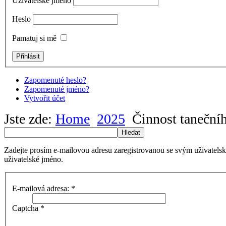
Uživatelské jméno
Heslo
Pamatuj si mě
Zapomenuté heslo?
Zapomenuté jméno?
Vytvořit účet
Jste zde:
Home
2025
Činnost taneční
Hledat
Zadejte prosím e-mailovou adresu zaregistrovanou se svým uživatels
uživatelské jméno.
E-mailová adresa:
*
Captcha
*