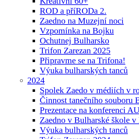
Kreativní 60+
ROD a příRODa 2.
Zaedno na Muzejní noci
Vzpomínka na Bojku
Ochutnej Bulharsko
Trifon Zarezan 2025
Připravme se na Trifona!
Výuka bulharských tanců
2024
Spolek Zaedo v médiích v r
Činnost tanečního souboru 
Prezentace na konferenci 
Zaedno v Bulharské škole v 
Výuka bulharských tanců