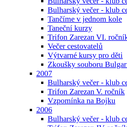
Bulharský večer - klub c
Bulharský večer - klub c
Tančíme v jednom kole
Taneční kurzy
Trifon Zarezan VI. roční
Večer cestovatelů
Výtvarné kursy pro děti
Zkoušky souboru Bulgar
2007
Bulharský večer - klub c
Trifon Zarezan V. ročník
Vzpomínka na Bojku
2006
Bulharský večer - klub c