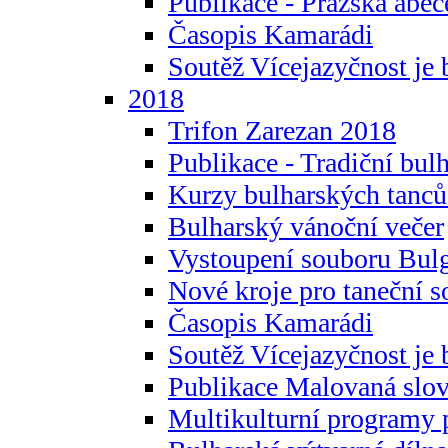
Publikace - Pražská abec
Časopis Kamarádi
Soutěž Vícejazyčnost je 
2018
Trifon Zarezan 2018
Publikace - Tradiční bul
Kurzy bulharských tanc
Bulharský vánoční večer
Vystoupení souboru Bulg
Nové kroje pro taneční s
Časopis Kamarádi
Soutěž Vícejazyčnost je 
Publikace Malovaná slov
Multikulturní programy 