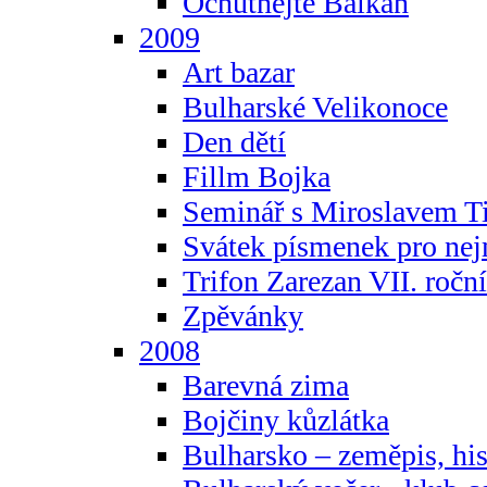
Ochutnejte Balkán
2009
Art bazar
Bulharské Velikonoce
Den dětí
Fillm Bojka
Seminář s Miroslavem T
Svátek písmenek pro ne
Trifon Zarezan VII. ročn
Zpěvánky
2008
Barevná zima
Bojčiny kůzlátka
Bulharsko – zeměpis, hist