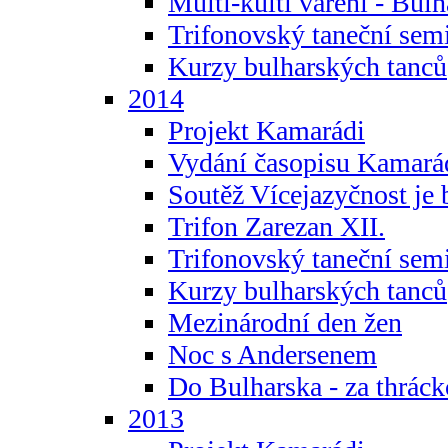
Multi-kulti vaření - Bul
Trifonovský taneční sem
Kurzy bulharských tanců
2014
Projekt Kamarádi
Vydání časopisu Kamará
Soutěž Vícejazyčnost je 
Trifon Zarezan XII.
Trifonovský taneční sem
Kurzy bulharských tanců
Mezinárodní den žen
Noc s Andersenem
Do Bulharska - za thráck
2013