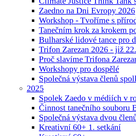
Climate Justice Think Tank s
Zaedno na Dni Evropy 2026
Workshop - Tvoříme s příro
Tanečním krok za krokem p
Bulharské lidové tance pro d
Trifon Zarezan 2026 - již 22.
Proč slavíme Trifona Zareza
Workshopy pro dospělé
Společná výstava členů spo
2025
Spolek Zaedo v médiích v r
Činnost tanečního souboru 
Společná výstava dvou člen
Kreativní 60+ 1. setkání