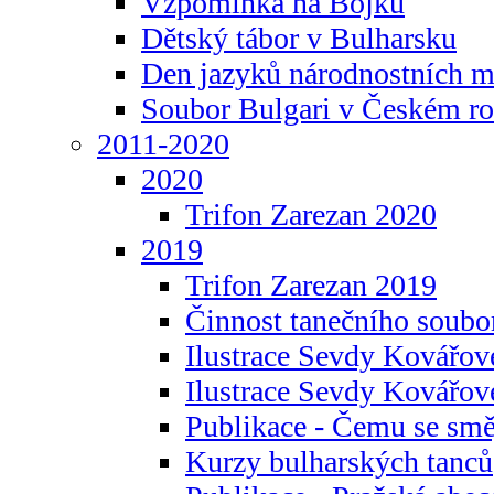
Vzpomínka na Bojku
Dětský tábor v Bulharsku
Den jazyků národnostních m
Soubor Bulgari v Českém ro
2011-2020
2020
Trifon Zarezan 2020
2019
Trifon Zarezan 2019
Činnost tanečního soubo
Ilustrace Sevdy Kovářo
Ilustrace Sevdy Kovářov
Publikace - Čemu se smě
Kurzy bulharských tanců