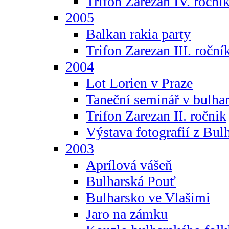
Trifon Zarezan IV. roční
2005
Balkan rakia party
Trifon Zarezan III. roční
2004
Lot Lorien v Praze
Taneční seminář v bulhar
Trifon Zarezan II. ročnik
Výstava fotografií z Bul
2003
Aprílová vášeň
Bulharská Pouť
Bulharsko ve Vlašimi
Jaro na zámku