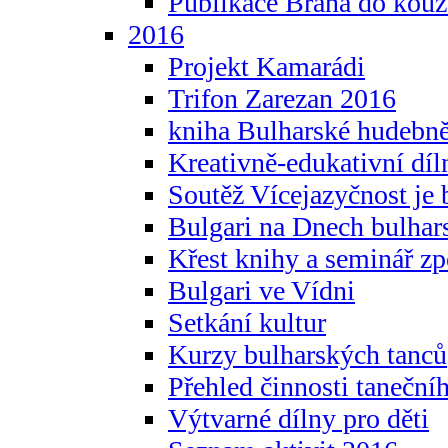
Publikace Brána do kouz
2016
Projekt Kamarádi
Trifon Zarezan 2016
kniha Bulharské hudebněf
Kreativně-edukativní díln
Soutěž Vícejazyčnost je 
Bulgari na Dnech bulhar
Křest knihy a seminář z
Bulgari ve Vídni
Setkání kultur
Kurzy bulharských tanců
Přehled činnosti taneční
Výtvarné dílny pro děti