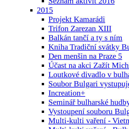
Seznam aktivit 2016
2015
Projekt Kamarádi
Trifon Zarezan XIII
Balkán tančí a ty s ním
Kniha Tradiční svátky B
Den menšin na Praze 5
Účast na akci Zažít Michl
Loutkové divadlo v bulha
Soubor Bulgari vystupuj
Increation+
Seminář bulharské hudby
Vystoupení souboru Bulga
Multi-kulti vaření - Vie