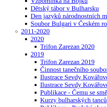
Vzpomínka na Bojku
Dětský tábor v Bulharsku
Den jazyků národnostních m
Soubor Bulgari v Českém ro
2011-2020
2020
Trifon Zarezan 2020
2019
Trifon Zarezan 2019
Činnost tanečního soubo
Ilustrace Sevdy Kovářo
Ilustrace Sevdy Kovářov
Publikace - Čemu se smě
Kurzy bulharských tanců