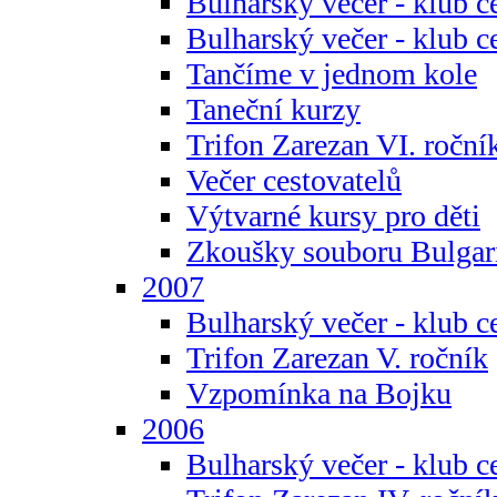
Bulharský večer - klub c
Bulharský večer - klub c
Tančíme v jednom kole
Taneční kurzy
Trifon Zarezan VI. roční
Večer cestovatelů
Výtvarné kursy pro děti
Zkoušky souboru Bulgar
2007
Bulharský večer - klub c
Trifon Zarezan V. ročník
Vzpomínka na Bojku
2006
Bulharský večer - klub c