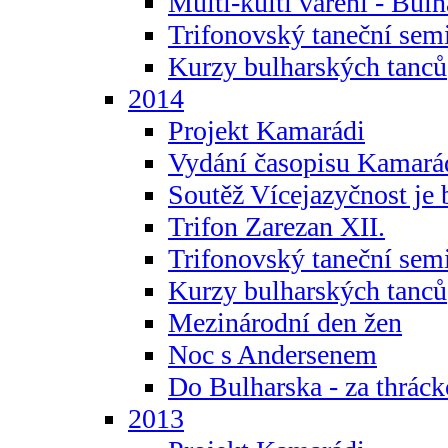
Multi-kulti vaření - Bul
Trifonovský taneční sem
Kurzy bulharských tanců
2014
Projekt Kamarádi
Vydání časopisu Kamará
Soutěž Vícejazyčnost je 
Trifon Zarezan XII.
Trifonovský taneční sem
Kurzy bulharských tanců
Mezinárodní den žen
Noc s Andersenem
Do Bulharska - za thráck
2013