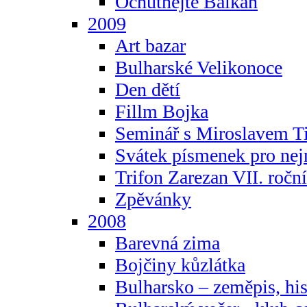
Ochutnejte Balkán
2009
Art bazar
Bulharské Velikonoce
Den dětí
Fillm Bojka
Seminář s Miroslavem T
Svátek písmenek pro ne
Trifon Zarezan VII. ročn
Zpěvánky
2008
Barevná zima
Bojčiny kůzlátka
Bulharsko – zeměpis, hist