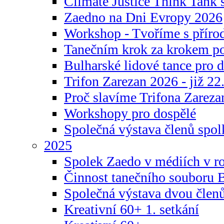
Climate Justice Think Tank s
Zaedno na Dni Evropy 2026
Workshop - Tvoříme s příro
Tanečním krok za krokem p
Bulharské lidové tance pro d
Trifon Zarezan 2026 - již 22.
Proč slavíme Trifona Zareza
Workshopy pro dospělé
Společná výstava členů spo
2025
Spolek Zaedo v médiích v r
Činnost tanečního souboru 
Společná výstava dvou člen
Kreativní 60+ 1. setkání