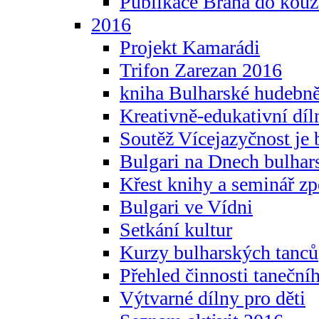
Publikace Brána do kouz
2016
Projekt Kamarádi
Trifon Zarezan 2016
kniha Bulharské hudebněf
Kreativně-edukativní díln
Soutěž Vícejazyčnost je 
Bulgari na Dnech bulhar
Křest knihy a seminář z
Bulgari ve Vídni
Setkání kultur
Kurzy bulharských tanců
Přehled činnosti taneční
Výtvarné dílny pro děti