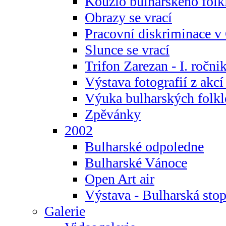
Kouzlo bulharského folk
Obrazy se vrací
Pracovní diskriminace v
Slunce se vrací
Trifon Zarezan - I. ročni
Výstava fotografií z akc
Výuka bulharských folkl
Zpěvánky
2002
Bulharské odpoledne
Bulharské Vánoce
Open Art air
Výstava - Bulharská sto
Galerie