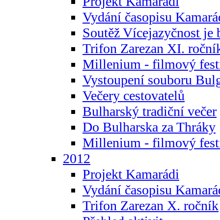
Projekt Kamarádi
Vydání časopisu Kamará
Soutěž Vícejazyčnost je 
Trifon Zarezan XI. roční
Millenium - filmový fest
Vystoupení souboru Bulg
Večery cestovatelů
Bulharský tradiční večer
Do Bulharska za Thráky
Millenium - filmový fest
2012
Projekt Kamarádi
Vydání časopisu Kamará
Trifon Zarezan X. ročník