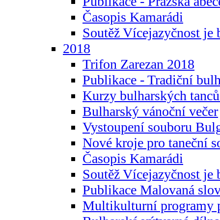
Publikace - Pražská abec
Časopis Kamarádi
Soutěž Vícejazyčnost je 
2018
Trifon Zarezan 2018
Publikace - Tradiční bul
Kurzy bulharských tanc
Bulharský vánoční večer
Vystoupení souboru Bulg
Nové kroje pro taneční s
Časopis Kamarádi
Soutěž Vícejazyčnost je 
Publikace Malovaná slov
Multikulturní programy 