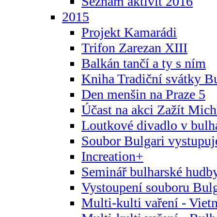
Seznam aktivit 2016
2015
Projekt Kamarádi
Trifon Zarezan XIII
Balkán tančí a ty s ním
Kniha Tradiční svátky B
Den menšin na Praze 5
Účast na akci Zažít Michl
Loutkové divadlo v bulha
Soubor Bulgari vystupuj
Increation+
Seminář bulharské hudby
Vystoupení souboru Bulga
Multi-kulti vaření - Vie