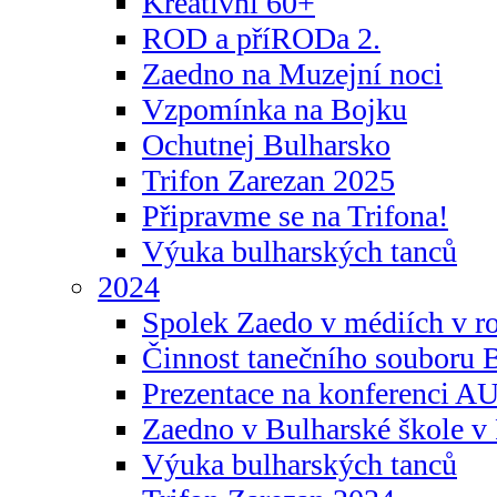
Kreativní 60+
ROD a příRODa 2.
Zaedno na Muzejní noci
Vzpomínka na Bojku
Ochutnej Bulharsko
Trifon Zarezan 2025
Připravme se na Trifona!
Výuka bulharských tanců
2024
Spolek Zaedo v médiích v r
Činnost tanečního souboru 
Prezentace na konferenci 
Zaedno v Bulharské škole v 
Výuka bulharských tanců