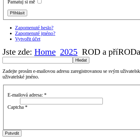
Pamatuj si mě
Zapomenuté heslo?
Zapomenuté jméno?
Vytvořit účet
Jste zde:
Home
2025
ROD a příRODa
Hledat
Zadejte prosím e-mailovou adresu zaregistrovanou se svým uživatels
uživatelské jméno.
E-mailová adresa:
*
Captcha
*
Potvrdit