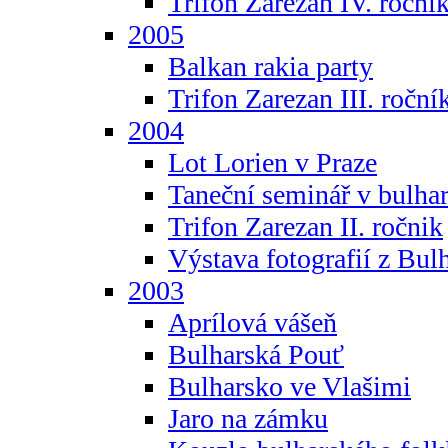
Trifon Zarezan IV. roční
2005
Balkan rakia party
Trifon Zarezan III. roční
2004
Lot Lorien v Praze
Taneční seminář v bulhar
Trifon Zarezan II. ročnik
Výstava fotografií z Bul
2003
Aprílová vášeň
Bulharská Pouť
Bulharsko ve Vlašimi
Jaro na zámku