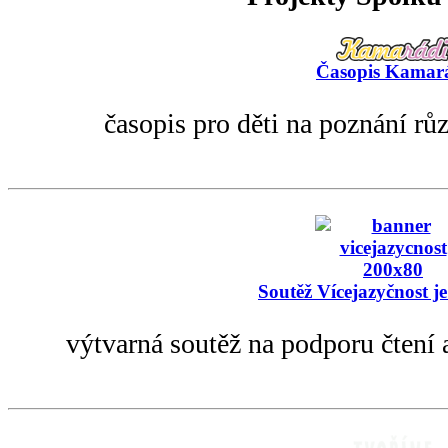
Časopis Kamar
časopis pro děti na poznání rů
Soutěž Vícejazyčnost je
výtvarná soutěž na podporu čtení 