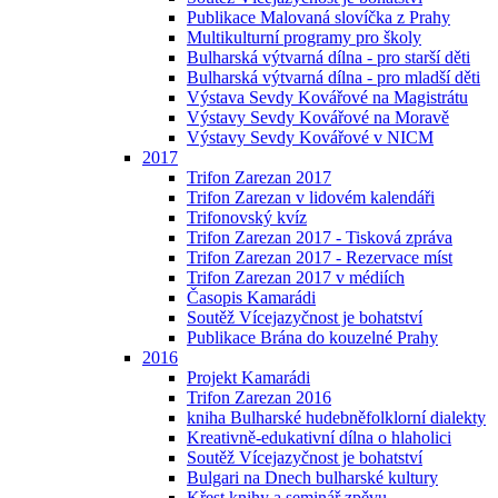
Publikace Malovaná slovíčka z Prahy
Multikulturní programy pro školy
Bulharská výtvarná dílna - pro starší děti
Bulharská výtvarná dílna - pro mladší děti
Výstava Sevdy Kovářové na Magistrátu
Výstavy Sevdy Kovářové na Moravě
Výstavy Sevdy Kovářové v NICM
2017
Trifon Zarezan 2017
Trifon Zarezan v lidovém kalendáři
Trifonovský kvíz
Trifon Zarezan 2017 - Tisková zpráva
Trifon Zarezan 2017 - Rezervace míst
Trifon Zarezan 2017 v médiích
Časopis Kamarádi
Soutěž Vícejazyčnost je bohatství
Publikace Brána do kouzelné Prahy
2016
Projekt Kamarádi
Trifon Zarezan 2016
kniha Bulharské hudebněfolklorní dialekty
Kreativně-edukativní dílna o hlaholici
Soutěž Vícejazyčnost je bohatství
Bulgari na Dnech bulharské kultury
Křest knihy a seminář zpěvu