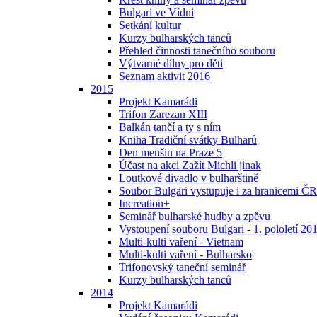
Bulgari ve Vídni
Setkání kultur
Kurzy bulharských tanců
Přehled činnosti tanečního souboru
Výtvarné dílny pro děti
Seznam aktivit 2016
2015
Projekt Kamarádi
Trifon Zarezan XIII
Balkán tančí a ty s ním
Kniha Tradiční svátky Bulharů
Den menšin na Praze 5
Účast na akci Zažít Michli jinak
Loutkové divadlo v bulharštině
Soubor Bulgari vystupuje i za hranicemi ČR
Increation+
Seminář bulharské hudby a zpěvu
Vystoupení souboru Bulgari - 1. pololetí 20
Multi-kulti vaření - Vietnam
Multi-kulti vaření - Bulharsko
Trifonovský taneční seminář
Kurzy bulharských tanců
2014
Projekt Kamarádi