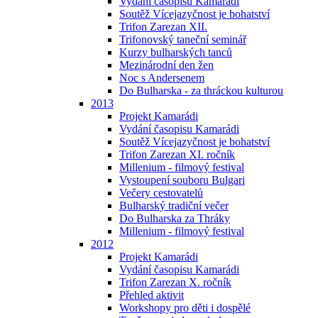
Vydání časopisu Kamarádi
Soutěž Vícejazyčnost je bohatství
Trifon Zarezan XII.
Trifonovský taneční seminář
Kurzy bulharských tanců
Mezinárodní den žen
Noc s Andersenem
Do Bulharska - za thráckou kulturou
2013
Projekt Kamarádi
Vydání časopisu Kamarádi
Soutěž Vícejazyčnost je bohatství
Trifon Zarezan XI. ročník
Millenium - filmový festival
Vystoupení souboru Bulgari
Večery cestovatelů
Bulharský tradiční večer
Do Bulharska za Thráky
Millenium - filmový festival
2012
Projekt Kamarádi
Vydání časopisu Kamarádi
Trifon Zarezan X. ročník
Přehled aktivit
Workshopy pro děti i dospělé