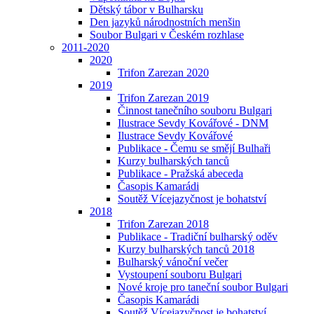
Dětský tábor v Bulharsku
Den jazyků národnostních menšin
Soubor Bulgari v Českém rozhlase
2011-2020
2020
Trifon Zarezan 2020
2019
Trifon Zarezan 2019
Činnost tanečního souboru Bulgari
Ilustrace Sevdy Kovářové - DNM
Ilustrace Sevdy Kovářové
Publikace - Čemu se smějí Bulhaři
Kurzy bulharských tanců
Publikace - Pražská abeceda
Časopis Kamarádi
Soutěž Vícejazyčnost je bohatství
2018
Trifon Zarezan 2018
Publikace - Tradiční bulharský oděv
Kurzy bulharských tanců 2018
Bulharský vánoční večer
Vystoupení souboru Bulgari
Nové kroje pro taneční soubor Bulgari
Časopis Kamarádi
Soutěž Vícejazyčnost je bohatství