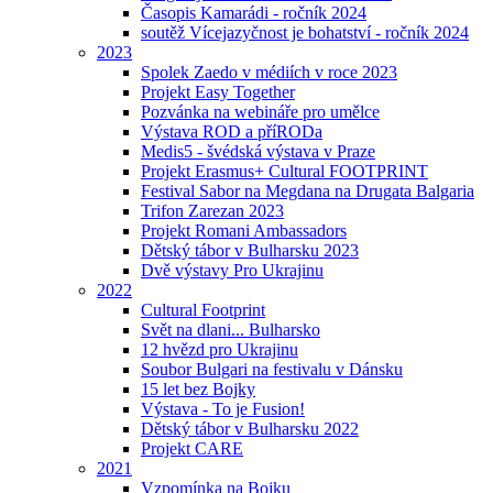
Časopis Kamarádi - ročník 2024
soutěž Vícejazyčnost je bohatství - ročník 2024
2023
Spolek Zaedo v médiích v roce 2023
Projekt Easy Together
Pozvánka na webináře pro umělce
Výstava ROD a příRODa
Medis5 - švédská výstava v Praze
Projekt Erasmus+ Cultural FOOTPRINT
Festival Sabor na Megdana na Drugata Balgaria
Trifon Zarezan 2023
Projekt Romani Ambassadors
Dětský tábor v Bulharsku 2023
Dvě výstavy Pro Ukrajinu
2022
Cultural Footprint
Svět na dlani... Bulharsko
12 hvězd pro Ukrajinu
Soubor Bulgari na festivalu v Dánsku
15 let bez Bojky
Výstava - To je Fusion!
Dětský tábor v Bulharsku 2022
Projekt CARE
2021
Vzpomínka na Bojku