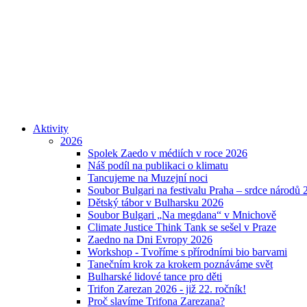
Aktivity
2026
Spolek Zaedo v médiích v roce 2026
Náš podíl na publikaci o klimatu
Tancujeme na Muzejní noci
Soubor Bulgari na festivalu Praha – srdce národů 
Dětský tábor v Bulharsku 2026
Soubor Bulgari „Na megdana“ v Mnichově
Climate Justice Think Tank se sešel v Praze
Zaedno na Dni Evropy 2026
Workshop - Tvoříme s přírodními bio barvami
Tanečním krok za krokem poznáváme svět
Bulharské lidové tance pro děti
Trifon Zarezan 2026 - již 22. ročník!
Proč slavíme Trifona Zarezana?