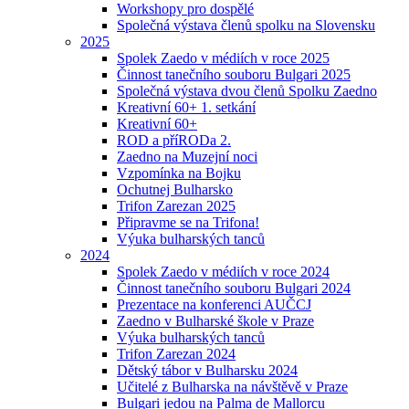
Workshopy pro dospělé
Společná výstava členů spolku na Slovensku
2025
Spolek Zaedo v médiích v roce 2025
Činnost tanečního souboru Bulgari 2025
Společná výstava dvou členů Spolku Zaedno
Kreativní 60+ 1. setkání
Kreativní 60+
ROD a příRODa 2.
Zaedno na Muzejní noci
Vzpomínka na Bojku
Ochutnej Bulharsko
Trifon Zarezan 2025
Připravme se na Trifona!
Výuka bulharských tanců
2024
Spolek Zaedo v médiích v roce 2024
Činnost tanečního souboru Bulgari 2024
Prezentace na konferenci AUČCJ
Zaedno v Bulharské škole v Praze
Výuka bulharských tanců
Trifon Zarezan 2024
Dětský tábor v Bulharsku 2024
Učitelé z Bulharska na návštěvě v Praze
Bulgari jedou na Palma de Mallorcu