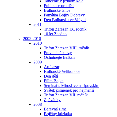
Tančeme v jednom kole
Publikace pro děti
Bulharské tance
Památka Bojky Dobrevy
Den Bulharska ve Volyni
2011
Trifon Zarezan IX. ročník
10 let Zaedno
2002-2010
2010
Trifon Zarezan VIII. ročník
Pravidelné kurzy
Ochutnejte Balkán
2009
Art bazar
Bulharské Velikonoce
Den dětí
Fillm Bojka
Seminář s Miroslavem Tipovskim
Svátek písmenek pro nejmenší
Trifon Zarezan VII. ročník
Zpěvánky
2008
Barevná zima
Bojčiny kůzlátka