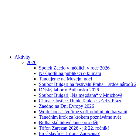
Aktivity
2026
Spolek Zaedo v médiích v roce 2026
Náš podíl na publikaci o klimatu
Tancujeme na Muzejní noci
Soubor Bulgari na festivalu Praha – srdce národů 
Dětský tábor v Bulharsku 2026
Soubor Bulgari „Na megdana“ v Mnichově
Climate Justice Think Tank se sešel v Praze
Zaedno na Dni Evropy 2026
Workshop - Tvoříme s přírodními bio barvami
Tanečním krok za krokem poznáváme svět
Bulharské lidové tance pro děti
Trifon Zarezan 2026 - již 22. ročník!
Proč slavíme Trifona Zarezana?