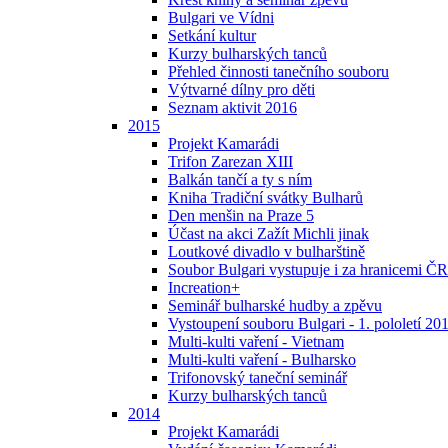
Bulgari ve Vídni
Setkání kultur
Kurzy bulharských tanců
Přehled činnosti tanečního souboru
Výtvarné dílny pro děti
Seznam aktivit 2016
2015
Projekt Kamarádi
Trifon Zarezan XIII
Balkán tančí a ty s ním
Kniha Tradiční svátky Bulharů
Den menšin na Praze 5
Účast na akci Zažít Michli jinak
Loutkové divadlo v bulharštině
Soubor Bulgari vystupuje i za hranicemi ČR
Increation+
Seminář bulharské hudby a zpěvu
Vystoupení souboru Bulgari - 1. pololetí 20
Multi-kulti vaření - Vietnam
Multi-kulti vaření - Bulharsko
Trifonovský taneční seminář
Kurzy bulharských tanců
2014
Projekt Kamarádi