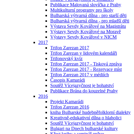
Publikace Malovaná slovíčka z Prahy
Multikulturní programy pro školy
Bulharská výtvarná dílna - pro starší děti
Bulharská výtvarná dílna - pro mladší děti
Výstava Sevdy Kovářové na Magistrátu
Výstavy Sevdy Kovářové na Moravě
Výstavy Sevdy Kovářové v NICM
2017
Trifon Zarezan 2017
Trifon Zarezan v lidovém kalendáři
Trifonovský kvíz
Trifon Zarezan 2017 - Tisková zpráva
Trifon Zarezan 2017 - Rezervace míst
Trifon Zarezan 2017 v médiích
Časopis Kamarádi
Soutěž Vícejazyčnost je bohatství
Publikace Brána do kouzelné Prahy
2016
Projekt Kamarádi
Trifon Zarezan 2016
kniha Bulharské hudebněfolklorní dialekty
Kreativně-edukativní dílna o hlaholici
Soutěž Vícejazyčnost je bohatství
Bulgari na Dnech bulharské kultury
Křest knihy a seminář zpěvu