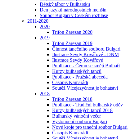
Dětský tábor v Bulharsku
Den jazyků národnostních menšin
Soubor Bulgari v Českém rozhlase
2011-2020
2020
Trifon Zarezan 2020
2019
Trifon Zarezan 2019
Činnost tanečního souboru Bulgari
Ilustrace Sevdy Kovářové - DNM
Ilustrace Sevdy Kovářové
Publikace - Čemu se smějí Bulhaři
Kurzy bulharských tanců
Publikace - Pražská abeceda
Časopis Kamarádi
Soutěž Vícejazyčnost je bohatství
2018
Trifon Zarezan 2018
Publikace - Tradiční bulharský oděv
Kurzy bulharských tanců 2018
Bulharský vánoční večer
Vystoupení souboru Bulgari
Nové kroje pro taneční soubor Bulgari
Časopis Kamarádi
Soutěž Vícejazyčnost je bohatství