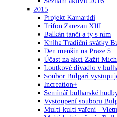
Seznam aktivit 2016
2015
Projekt Kamarádi
Trifon Zarezan XIII
Balkán tančí a ty s ním
Kniha Tradiční svátky B
Den menšin na Praze 5
Účast na akci Zažít Michl
Loutkové divadlo v bulha
Soubor Bulgari vystupuj
Increation+
Seminář bulharské hudby
Vystoupení souboru Bulga
Multi-kulti vaření - Vie