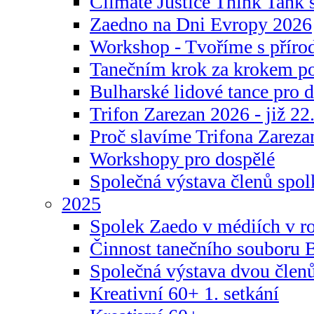
Climate Justice Think Tank s
Zaedno na Dni Evropy 2026
Workshop - Tvoříme s příro
Tanečním krok za krokem p
Bulharské lidové tance pro d
Trifon Zarezan 2026 - již 22.
Proč slavíme Trifona Zareza
Workshopy pro dospělé
Společná výstava členů spo
2025
Spolek Zaedo v médiích v r
Činnost tanečního souboru 
Společná výstava dvou člen
Kreativní 60+ 1. setkání