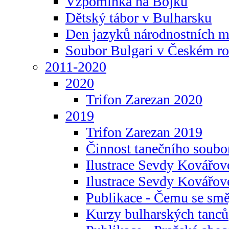
Vzpomínka na Bojku
Dětský tábor v Bulharsku
Den jazyků národnostních m
Soubor Bulgari v Českém ro
2011-2020
2020
Trifon Zarezan 2020
2019
Trifon Zarezan 2019
Činnost tanečního soubo
Ilustrace Sevdy Kovářo
Ilustrace Sevdy Kovářov
Publikace - Čemu se smě
Kurzy bulharských tanců