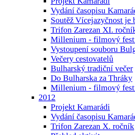
Projekt Kamarádi
Vydání časopisu Kamará
Soutěž Vícejazyčnost je 
Trifon Zarezan XI. roční
Millenium - filmový fest
Vystoupení souboru Bulg
Večery cestovatelů
Bulharský tradiční večer
Do Bulharska za Thráky
Millenium - filmový fest
2012
Projekt Kamarádi
Vydání časopisu Kamará
Trifon Zarezan X. ročník