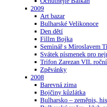
Ochutnejte Balkán
2009
Art bazar
Bulharské Velikonoce
Den dětí
Fillm Bojka
Seminář s Miroslavem T
Svátek písmenek pro ne
Trifon Zarezan VII. ročn
Zpěvánky
2008
Barevná zima
Bojčiny kůzlátka
Bulharsko – zeměpis, hist