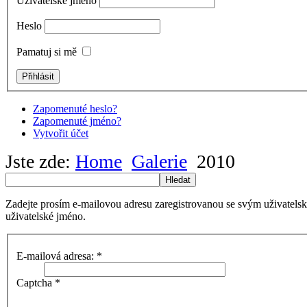
Uživatelské jméno
Heslo
Pamatuj si mě
Zapomenuté heslo?
Zapomenuté jméno?
Vytvořit účet
Jste zde:
Home
Galerie
2010
Hledat
Zadejte prosím e-mailovou adresu zaregistrovanou se svým uživatels
uživatelské jméno.
E-mailová adresa:
*
Captcha
*