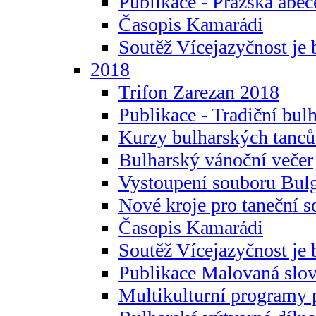
Publikace - Pražská abec
Časopis Kamarádi
Soutěž Vícejazyčnost je 
2018
Trifon Zarezan 2018
Publikace - Tradiční bul
Kurzy bulharských tanc
Bulharský vánoční večer
Vystoupení souboru Bulg
Nové kroje pro taneční s
Časopis Kamarádi
Soutěž Vícejazyčnost je 
Publikace Malovaná slov
Multikulturní programy 