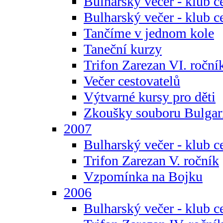
Bulharský večer - klub c
Bulharský večer - klub c
Tančíme v jednom kole
Taneční kurzy
Trifon Zarezan VI. roční
Večer cestovatelů
Výtvarné kursy pro děti
Zkoušky souboru Bulgar
2007
Bulharský večer - klub c
Trifon Zarezan V. ročník
Vzpomínka na Bojku
2006
Bulharský večer - klub c