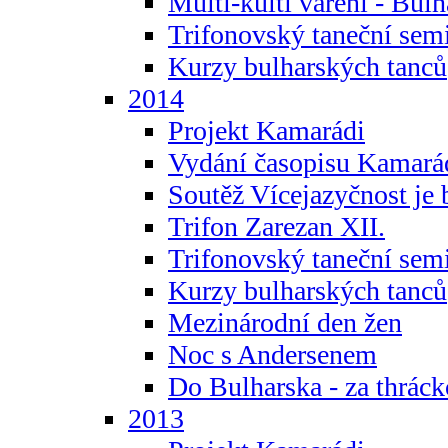
Multi-kulti vaření - Bul
Trifonovský taneční sem
Kurzy bulharských tanců
2014
Projekt Kamarádi
Vydání časopisu Kamará
Soutěž Vícejazyčnost je 
Trifon Zarezan XII.
Trifonovský taneční sem
Kurzy bulharských tanců
Mezinárodní den žen
Noc s Andersenem
Do Bulharska - za thráck
2013