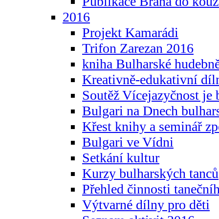
Publikace Brána do kouz
2016
Projekt Kamarádi
Trifon Zarezan 2016
kniha Bulharské hudebněf
Kreativně-edukativní díln
Soutěž Vícejazyčnost je 
Bulgari na Dnech bulhar
Křest knihy a seminář z
Bulgari ve Vídni
Setkání kultur
Kurzy bulharských tanců
Přehled činnosti taneční
Výtvarné dílny pro děti