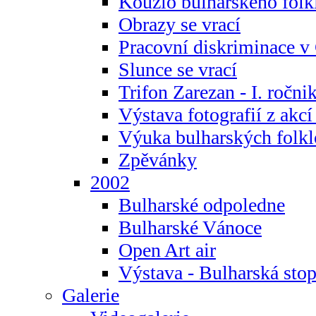
Kouzlo bulharského folk
Obrazy se vrací
Pracovní diskriminace v
Slunce se vrací
Trifon Zarezan - I. ročni
Výstava fotografií z akc
Výuka bulharských folkl
Zpěvánky
2002
Bulharské odpoledne
Bulharské Vánoce
Open Art air
Výstava - Bulharská sto
Galerie