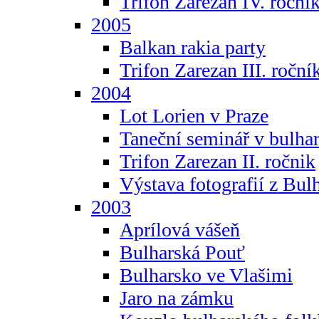
Trifon Zarezan IV. roční
2005
Balkan rakia party
Trifon Zarezan III. roční
2004
Lot Lorien v Praze
Taneční seminář v bulhar
Trifon Zarezan II. ročnik
Výstava fotografií z Bul
2003
Aprílová vášeň
Bulharská Pouť
Bulharsko ve Vlašimi
Jaro na zámku