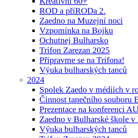
Kreativní 60+
ROD a příRODa 2.
Zaedno na Muzejní noci
Vzpomínka na Bojku
Ochutnej Bulharsko
Trifon Zarezan 2025
Připravme se na Trifona!
Výuka bulharských tanců
2024
Spolek Zaedo v médiích v r
Činnost tanečního souboru 
Prezentace na konferenci 
Zaedno v Bulharské škole v 
Výuka bulharských tanců