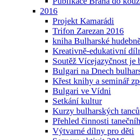
Publikace Brána do kouz
2016
Projekt Kamarádi
Trifon Zarezan 2016
kniha Bulharské hudebněf
Kreativně-edukativní díln
Soutěž Vícejazyčnost je 
Bulgari na Dnech bulhar
Křest knihy a seminář z
Bulgari ve Vídni
Setkání kultur
Kurzy bulharských tanců
Přehled činnosti taneční
Výtvarné dílny pro děti