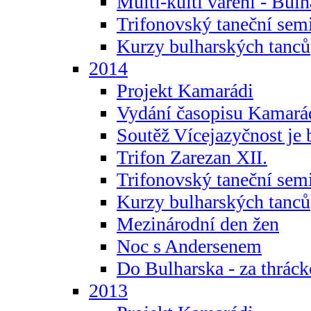
Multi-kulti vaření - Bul
Trifonovský taneční sem
Kurzy bulharských tanců
2014
Projekt Kamarádi
Vydání časopisu Kamará
Soutěž Vícejazyčnost je 
Trifon Zarezan XII.
Trifonovský taneční sem
Kurzy bulharských tanců
Mezinárodní den žen
Noc s Andersenem
Do Bulharska - za thráck
2013