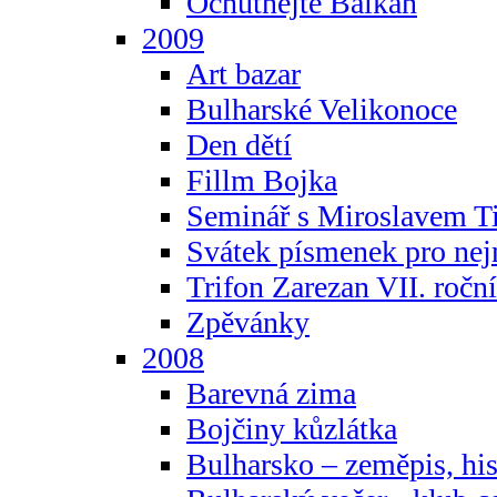
Ochutnejte Balkán
2009
Art bazar
Bulharské Velikonoce
Den dětí
Fillm Bojka
Seminář s Miroslavem T
Svátek písmenek pro ne
Trifon Zarezan VII. ročn
Zpěvánky
2008
Barevná zima
Bojčiny kůzlátka
Bulharsko – zeměpis, hist