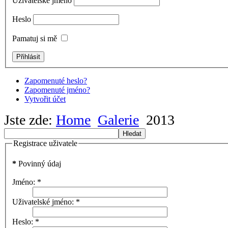
Uživatelské jméno
Heslo
Pamatuj si mě
Zapomenuté heslo?
Zapomenuté jméno?
Vytvořit účet
Jste zde:
Home
Galerie
2013
Hledat
Registrace uživatele
*
Povinný údaj
Jméno:
*
Uživatelské jméno:
*
Heslo:
*