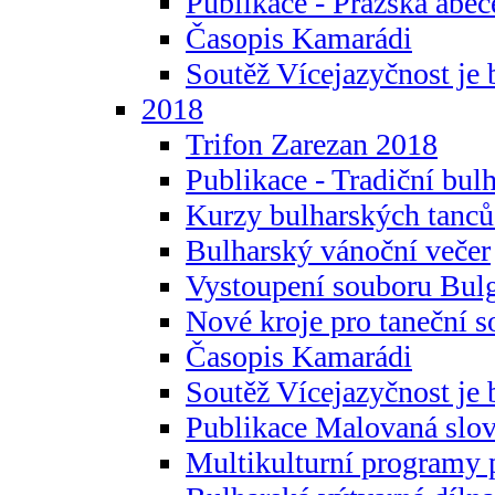
Publikace - Pražská abec
Časopis Kamarádi
Soutěž Vícejazyčnost je 
2018
Trifon Zarezan 2018
Publikace - Tradiční bul
Kurzy bulharských tanc
Bulharský vánoční večer
Vystoupení souboru Bulg
Nové kroje pro taneční s
Časopis Kamarádi
Soutěž Vícejazyčnost je 
Publikace Malovaná slov
Multikulturní programy 