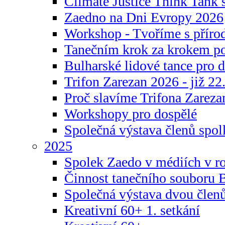
Climate Justice Think Tank s
Zaedno na Dni Evropy 2026
Workshop - Tvoříme s příro
Tanečním krok za krokem p
Bulharské lidové tance pro d
Trifon Zarezan 2026 - již 22.
Proč slavíme Trifona Zareza
Workshopy pro dospělé
Společná výstava členů spo
2025
Spolek Zaedo v médiích v r
Činnost tanečního souboru 
Společná výstava dvou člen
Kreativní 60+ 1. setkání