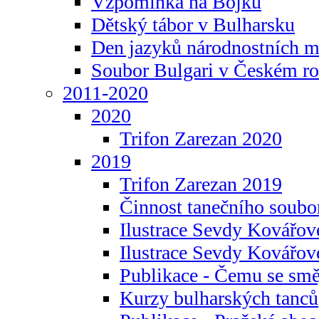
Vzpomínka na Bojku
Dětský tábor v Bulharsku
Den jazyků národnostních m
Soubor Bulgari v Českém ro
2011-2020
2020
Trifon Zarezan 2020
2019
Trifon Zarezan 2019
Činnost tanečního soubo
Ilustrace Sevdy Kovářo
Ilustrace Sevdy Kovářov
Publikace - Čemu se smě
Kurzy bulharských tanců