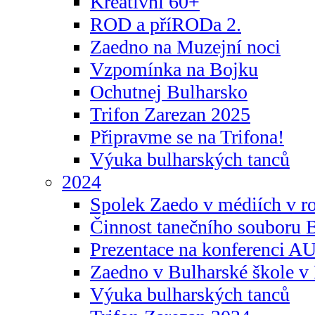
Kreativní 60+
ROD a příRODa 2.
Zaedno na Muzejní noci
Vzpomínka na Bojku
Ochutnej Bulharsko
Trifon Zarezan 2025
Připravme se na Trifona!
Výuka bulharských tanců
2024
Spolek Zaedo v médiích v r
Činnost tanečního souboru 
Prezentace na konferenci 
Zaedno v Bulharské škole v 
Výuka bulharských tanců