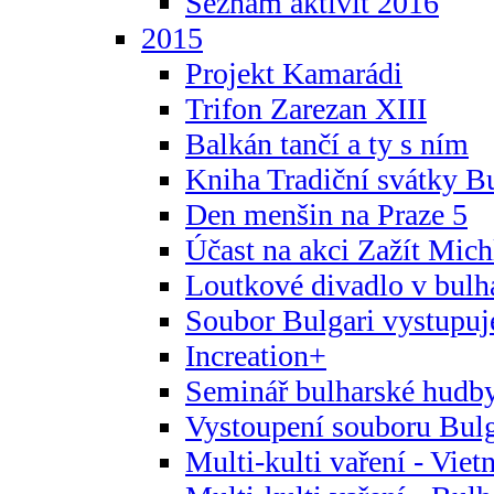
Seznam aktivit 2016
2015
Projekt Kamarádi
Trifon Zarezan XIII
Balkán tančí a ty s ním
Kniha Tradiční svátky B
Den menšin na Praze 5
Účast na akci Zažít Michl
Loutkové divadlo v bulha
Soubor Bulgari vystupuj
Increation+
Seminář bulharské hudby
Vystoupení souboru Bulga
Multi-kulti vaření - Vie