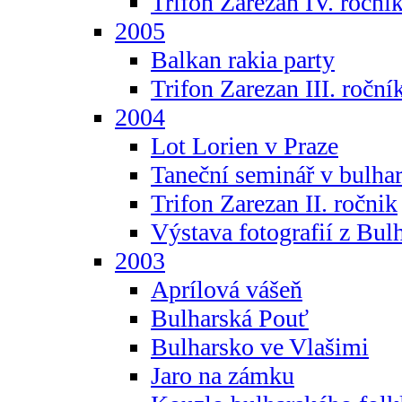
Trifon Zarezan IV. roční
2005
Balkan rakia party
Trifon Zarezan III. roční
2004
Lot Lorien v Praze
Taneční seminář v bulhar
Trifon Zarezan II. ročnik
Výstava fotografií z Bul
2003
Aprílová vášeň
Bulharská Pouť
Bulharsko ve Vlašimi
Jaro na zámku