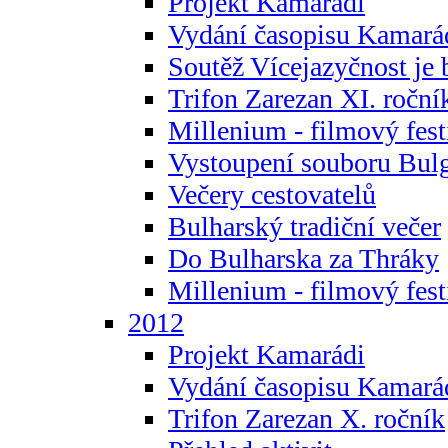
Projekt Kamarádi
Vydání časopisu Kamará
Soutěž Vícejazyčnost je 
Trifon Zarezan XI. roční
Millenium - filmový fest
Vystoupení souboru Bulg
Večery cestovatelů
Bulharský tradiční večer
Do Bulharska za Thráky
Millenium - filmový fest
2012
Projekt Kamarádi
Vydání časopisu Kamará
Trifon Zarezan X. ročník