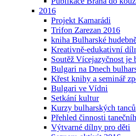
Publikace Brána do kouz
2016
Projekt Kamarádi
Trifon Zarezan 2016
kniha Bulharské hudebněf
Kreativně-edukativní díln
Soutěž Vícejazyčnost je 
Bulgari na Dnech bulhar
Křest knihy a seminář z
Bulgari ve Vídni
Setkání kultur
Kurzy bulharských tanců
Přehled činnosti taneční
Výtvarné dílny pro děti