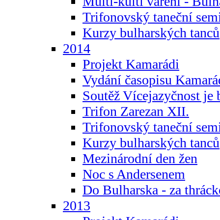
Multi-kulti vaření - Bul
Trifonovský taneční sem
Kurzy bulharských tanců
2014
Projekt Kamarádi
Vydání časopisu Kamará
Soutěž Vícejazyčnost je 
Trifon Zarezan XII.
Trifonovský taneční sem
Kurzy bulharských tanců
Mezinárodní den žen
Noc s Andersenem
Do Bulharska - za thráck
2013