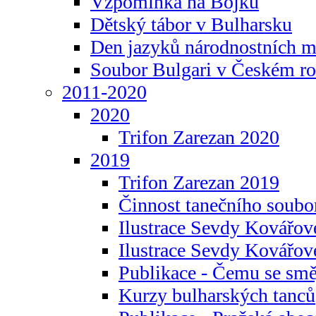
Vzpomínka na Bojku
Dětský tábor v Bulharsku
Den jazyků národnostních m
Soubor Bulgari v Českém ro
2011-2020
2020
Trifon Zarezan 2020
2019
Trifon Zarezan 2019
Činnost tanečního soubo
Ilustrace Sevdy Kovářo
Ilustrace Sevdy Kovářov
Publikace - Čemu se smě
Kurzy bulharských tanců