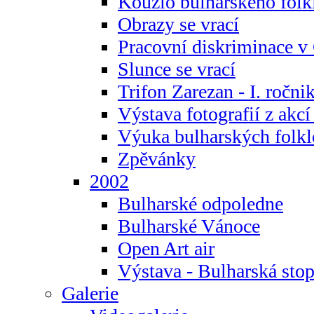
Kouzlo bulharského folk
Obrazy se vrací
Pracovní diskriminace v
Slunce se vrací
Trifon Zarezan - I. ročni
Výstava fotografií z akc
Výuka bulharských folkl
Zpěvánky
2002
Bulharské odpoledne
Bulharské Vánoce
Open Art air
Výstava - Bulharská sto
Galerie