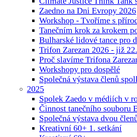
Climate Justice Think Tank s
Zaedno na Dni Evropy 2026
Workshop - Tvoříme s příro
Tanečním krok za krokem p
Bulharské lidové tance pro d
Trifon Zarezan 2026 - již 22.
Proč slavíme Trifona Zareza
Workshopy pro dospělé
Společná výstava členů spo
2025
Spolek Zaedo v médiích v r
Činnost tanečního souboru 
Společná výstava dvou člen
Kreativní 60+ 1. setkání