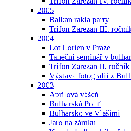
Trifon Zarezan IV. roční
2005
Balkan rakia party
Trifon Zarezan III. roční
2004
Lot Lorien v Praze
Taneční seminář v bulhar
Trifon Zarezan II. ročnik
Výstava fotografií z Bul
2003
Aprílová vášeň
Bulharská Pouť
Bulharsko ve Vlašimi
Jaro na zámku