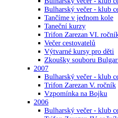
Bulharský večer - klub c
Bulharský večer - klub c
Tančíme v jednom kole
Taneční kurzy
Trifon Zarezan VI. roční
Večer cestovatelů
Výtvarné kursy pro děti
Zkoušky souboru Bulgar
2007
Bulharský večer - klub c
Trifon Zarezan V. ročník
Vzpomínka na Bojku
2006
Bulharský večer - klub c