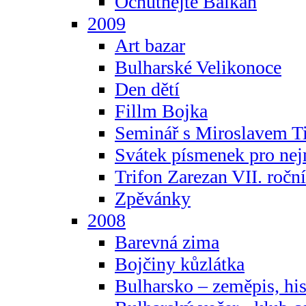
Ochutnejte Balkán
2009
Art bazar
Bulharské Velikonoce
Den dětí
Fillm Bojka
Seminář s Miroslavem T
Svátek písmenek pro ne
Trifon Zarezan VII. ročn
Zpěvánky
2008
Barevná zima
Bojčiny kůzlátka
Bulharsko – zeměpis, hist