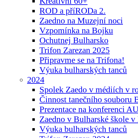
Kreativní 60+
ROD a příRODa 2.
Zaedno na Muzejní noci
Vzpomínka na Bojku
Ochutnej Bulharsko
Trifon Zarezan 2025
Připravme se na Trifona!
Výuka bulharských tanců
2024
Spolek Zaedo v médiích v r
Činnost tanečního souboru 
Prezentace na konferenci 
Zaedno v Bulharské škole v 
Výuka bulharských tanců