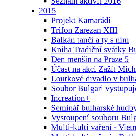
Seznam aktivit 2016
2015
Projekt Kamarádi
Trifon Zarezan XIII
Balkán tančí a ty s ním
Kniha Tradiční svátky B
Den menšin na Praze 5
Účast na akci Zažít Michl
Loutkové divadlo v bulha
Soubor Bulgari vystupuj
Increation+
Seminář bulharské hudby
Vystoupení souboru Bulga
Multi-kulti vaření - Vie