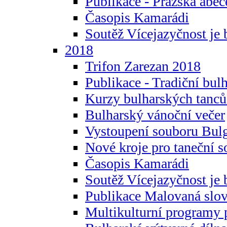
Publikace - Pražská abec
Časopis Kamarádi
Soutěž Vícejazyčnost je 
2018
Trifon Zarezan 2018
Publikace - Tradiční bul
Kurzy bulharských tanc
Bulharský vánoční večer
Vystoupení souboru Bulg
Nové kroje pro taneční s
Časopis Kamarádi
Soutěž Vícejazyčnost je 
Publikace Malovaná slov
Multikulturní programy 