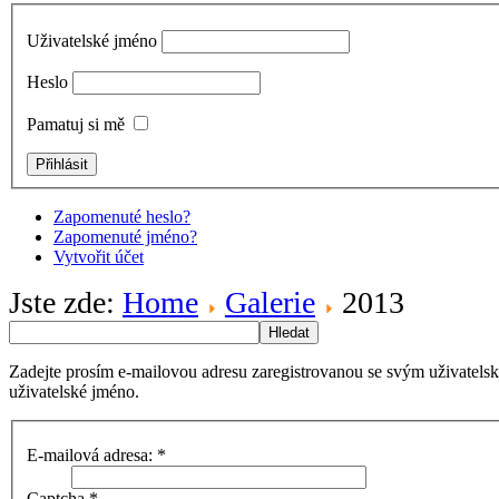
Uživatelské jméno
Heslo
Pamatuj si mě
Zapomenuté heslo?
Zapomenuté jméno?
Vytvořit účet
Jste zde:
Home
Galerie
2013
Hledat
Zadejte prosím e-mailovou adresu zaregistrovanou se svým uživatels
uživatelské jméno.
E-mailová adresa:
*
Captcha
*