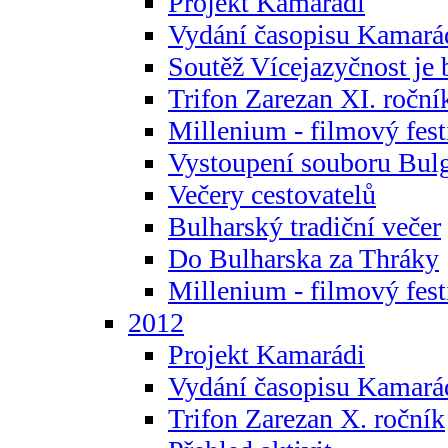
Projekt Kamarádi
Vydání časopisu Kamará
Soutěž Vícejazyčnost je 
Trifon Zarezan XI. roční
Millenium - filmový fest
Vystoupení souboru Bulg
Večery cestovatelů
Bulharský tradiční večer
Do Bulharska za Thráky
Millenium - filmový fest
2012
Projekt Kamarádi
Vydání časopisu Kamará
Trifon Zarezan X. ročník