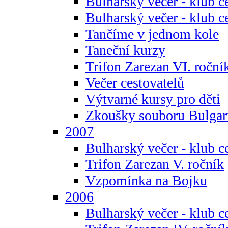
Bulharský večer - klub c
Bulharský večer - klub c
Tančíme v jednom kole
Taneční kurzy
Trifon Zarezan VI. roční
Večer cestovatelů
Výtvarné kursy pro děti
Zkoušky souboru Bulgar
2007
Bulharský večer - klub c
Trifon Zarezan V. ročník
Vzpomínka na Bojku
2006
Bulharský večer - klub c