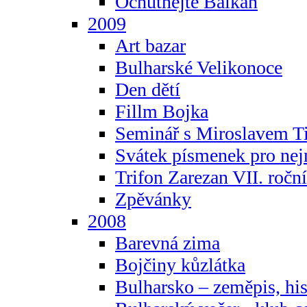
Ochutnejte Balkán
2009
Art bazar
Bulharské Velikonoce
Den dětí
Fillm Bojka
Seminář s Miroslavem T
Svátek písmenek pro ne
Trifon Zarezan VII. ročn
Zpěvánky
2008
Barevná zima
Bojčiny kůzlátka
Bulharsko – zeměpis, hist