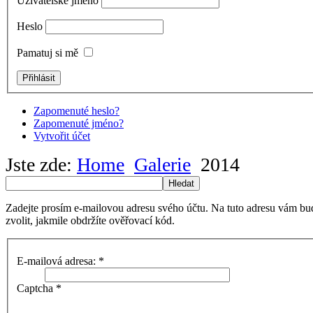
Uživatelské jméno
Heslo
Pamatuj si mě
Zapomenuté heslo?
Zapomenuté jméno?
Vytvořit účet
Jste zde:
Home
Galerie
2014
Hledat
Zadejte prosím e-mailovou adresu svého účtu. Na tuto adresu vám bu
zvolit, jakmile obdržíte ověřovací kód.
E-mailová adresa:
*
Captcha
*