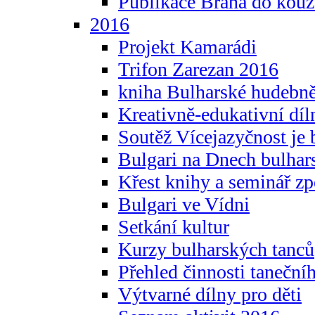
Publikace Brána do kouz
2016
Projekt Kamarádi
Trifon Zarezan 2016
kniha Bulharské hudebněf
Kreativně-edukativní díln
Soutěž Vícejazyčnost je 
Bulgari na Dnech bulhar
Křest knihy a seminář z
Bulgari ve Vídni
Setkání kultur
Kurzy bulharských tanců
Přehled činnosti taneční
Výtvarné dílny pro děti