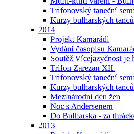
Multi-kulti vaření - Bul
Trifonovský taneční sem
Kurzy bulharských tanců
2014
Projekt Kamarádi
Vydání časopisu Kamará
Soutěž Vícejazyčnost je 
Trifon Zarezan XII.
Trifonovský taneční sem
Kurzy bulharských tanců
Mezinárodní den žen
Noc s Andersenem
Do Bulharska - za thráck
2013