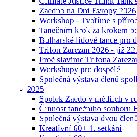
Climate Justice Think Tank s
Zaedno na Dni Evropy 2026
Workshop - Tvoříme s příro
Tanečním krok za krokem p
Bulharské lidové tance pro d
Trifon Zarezan 2026 - již 22.
Proč slavíme Trifona Zareza
Workshopy pro dospělé
Společná výstava členů spo
2025
Spolek Zaedo v médiích v r
Činnost tanečního souboru 
Společná výstava dvou člen
Kreativní 60+ 1. setkání