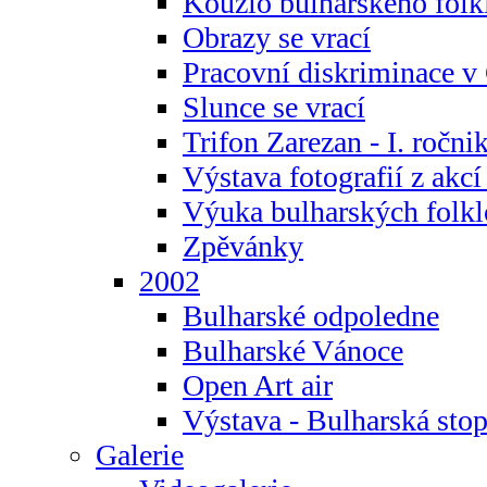
Kouzlo bulharského folk
Obrazy se vrací
Pracovní diskriminace v
Slunce se vrací
Trifon Zarezan - I. ročni
Výstava fotografií z akc
Výuka bulharských folkl
Zpěvánky
2002
Bulharské odpoledne
Bulharské Vánoce
Open Art air
Výstava - Bulharská sto
Galerie