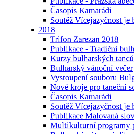
Publikace - Pražská abec
Časopis Kamarádi
Soutěž Vícejazyčnost je 
2018
Trifon Zarezan 2018
Publikace - Tradiční bul
Kurzy bulharských tanc
Bulharský vánoční večer
Vystoupení souboru Bulg
Nové kroje pro taneční s
Časopis Kamarádi
Soutěž Vícejazyčnost je 
Publikace Malovaná slov
Multikulturní programy 