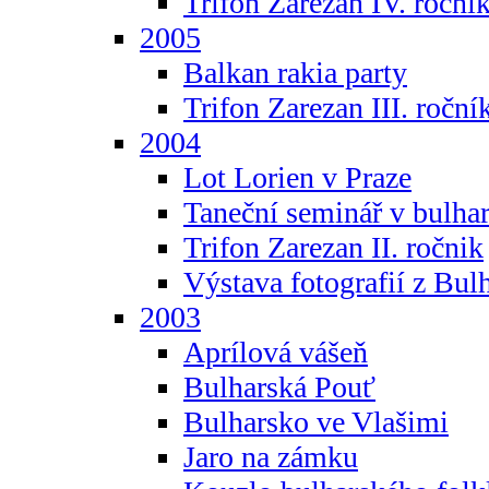
Trifon Zarezan IV. roční
2005
Balkan rakia party
Trifon Zarezan III. roční
2004
Lot Lorien v Praze
Taneční seminář v bulhar
Trifon Zarezan II. ročnik
Výstava fotografií z Bul
2003
Aprílová vášeň
Bulharská Pouť
Bulharsko ve Vlašimi
Jaro na zámku