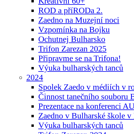
Kreativní 60+
ROD a příRODa 2.
Zaedno na Muzejní noci
Vzpomínka na Bojku
Ochutnej Bulharsko
Trifon Zarezan 2025
Připravme se na Trifona!
Výuka bulharských tanců
2024
Spolek Zaedo v médiích v r
Činnost tanečního souboru 
Prezentace na konferenci 
Zaedno v Bulharské škole v 
Výuka bulharských tanců