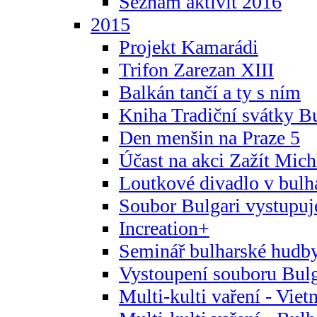
Seznam aktivit 2016
2015
Projekt Kamarádi
Trifon Zarezan XIII
Balkán tančí a ty s ním
Kniha Tradiční svátky B
Den menšin na Praze 5
Účast na akci Zažít Michl
Loutkové divadlo v bulha
Soubor Bulgari vystupuj
Increation+
Seminář bulharské hudby
Vystoupení souboru Bulga
Multi-kulti vaření - Vie