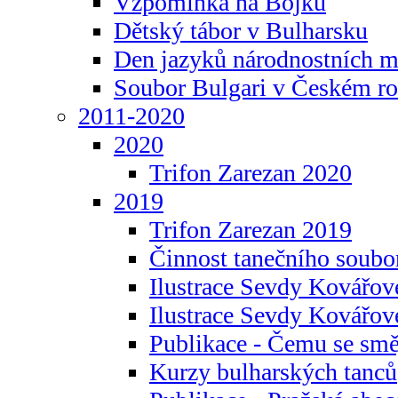
Vzpomínka na Bojku
Dětský tábor v Bulharsku
Den jazyků národnostních m
Soubor Bulgari v Českém ro
2011-2020
2020
Trifon Zarezan 2020
2019
Trifon Zarezan 2019
Činnost tanečního soubo
Ilustrace Sevdy Kovářo
Ilustrace Sevdy Kovářov
Publikace - Čemu se smě
Kurzy bulharských tanců