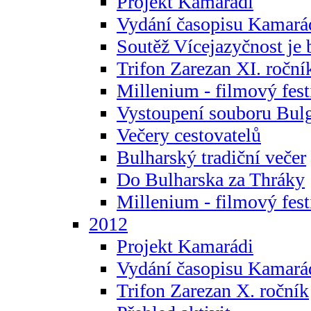
Projekt Kamarádi
Vydání časopisu Kamará
Soutěž Vícejazyčnost je 
Trifon Zarezan XI. roční
Millenium - filmový fest
Vystoupení souboru Bulg
Večery cestovatelů
Bulharský tradiční večer
Do Bulharska za Thráky
Millenium - filmový fest
2012
Projekt Kamarádi
Vydání časopisu Kamará
Trifon Zarezan X. ročník