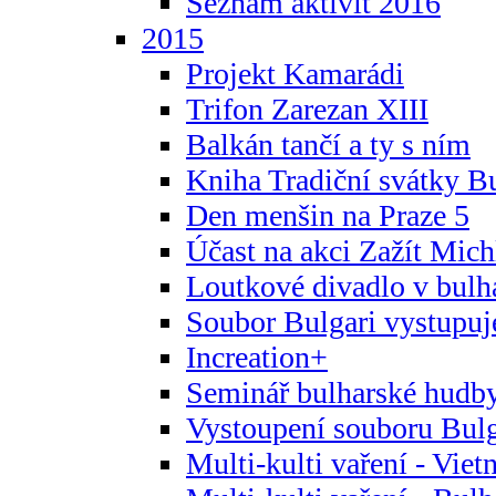
Seznam aktivit 2016
2015
Projekt Kamarádi
Trifon Zarezan XIII
Balkán tančí a ty s ním
Kniha Tradiční svátky B
Den menšin na Praze 5
Účast na akci Zažít Michl
Loutkové divadlo v bulha
Soubor Bulgari vystupuj
Increation+
Seminář bulharské hudby
Vystoupení souboru Bulga
Multi-kulti vaření - Vie