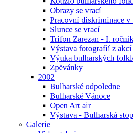
Kouzlo bulharského folk
Obrazy se vrací
Pracovní diskriminace v
Slunce se vrací
Trifon Zarezan - I. ročni
Výstava fotografií z akc
Výuka bulharských folkl
Zpěvánky
2002
Bulharské odpoledne
Bulharské Vánoce
Open Art air
Výstava - Bulharská sto
Galerie