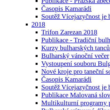
Publikace - Pražská abec
Časopis Kamarádi
Soutěž Vícejazyčnost je 
2018
Trifon Zarezan 2018
Publikace - Tradiční bul
Kurzy bulharských tanc
Bulharský vánoční večer
Vystoupení souboru Bulg
Nové kroje pro taneční s
Časopis Kamarádi
Soutěž Vícejazyčnost je 
Publikace Malovaná slov
Multikulturní programy 