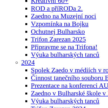
Kreativní 60+
ROD a příRODa 2.
Zaedno na Muzejní noci
Vzpomínka na Bojku
Ochutnej Bulharsko
Trifon Zarezan 2025
Připravme se na Trifona!
Výuka bulharských tanců
2024
Spolek Zaedo v médiích v r
Činnost tanečního souboru 
Prezentace na konferenci 
Zaedno v Bulharské škole v 
Výuka bulharských tanců