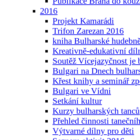
Publikace Brána do kouz
2016
Projekt Kamarádi
Trifon Zarezan 2016
kniha Bulharské hudebněf
Kreativně-edukativní díln
Soutěž Vícejazyčnost je 
Bulgari na Dnech bulhar
Křest knihy a seminář z
Bulgari ve Vídni
Setkání kultur
Kurzy bulharských tanců
Přehled činnosti taneční
Výtvarné dílny pro děti