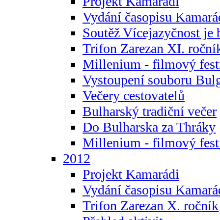
Projekt Kamarádi
Vydání časopisu Kamará
Soutěž Vícejazyčnost je 
Trifon Zarezan XI. roční
Millenium - filmový fest
Vystoupení souboru Bulg
Večery cestovatelů
Bulharský tradiční večer
Do Bulharska za Thráky
Millenium - filmový fest
2012
Projekt Kamarádi
Vydání časopisu Kamará
Trifon Zarezan X. ročník