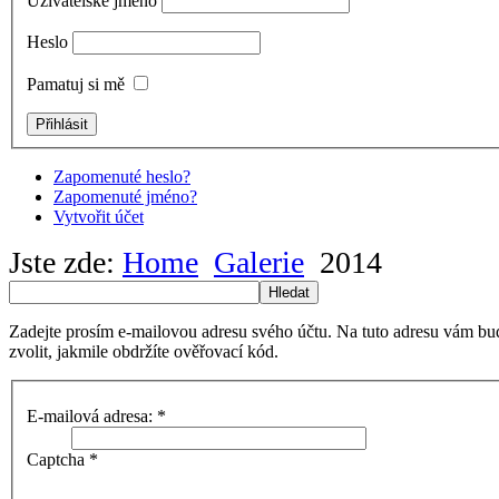
Uživatelské jméno
Heslo
Pamatuj si mě
Zapomenuté heslo?
Zapomenuté jméno?
Vytvořit účet
Jste zde:
Home
Galerie
2014
Hledat
Zadejte prosím e-mailovou adresu svého účtu. Na tuto adresu vám bu
zvolit, jakmile obdržíte ověřovací kód.
E-mailová adresa:
*
Captcha
*