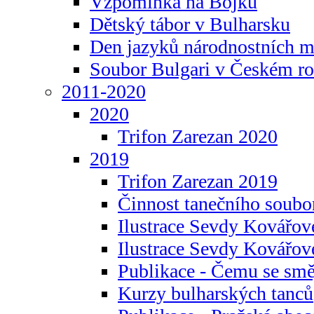
Vzpomínka na Bojku
Dětský tábor v Bulharsku
Den jazyků národnostních m
Soubor Bulgari v Českém ro
2011-2020
2020
Trifon Zarezan 2020
2019
Trifon Zarezan 2019
Činnost tanečního soubo
Ilustrace Sevdy Kovářo
Ilustrace Sevdy Kovářov
Publikace - Čemu se smě
Kurzy bulharských tanců