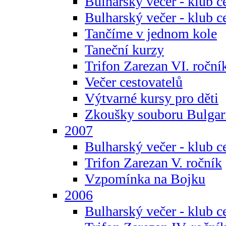
Bulharský večer - klub c
Bulharský večer - klub c
Tančíme v jednom kole
Taneční kurzy
Trifon Zarezan VI. roční
Večer cestovatelů
Výtvarné kursy pro děti
Zkoušky souboru Bulgar
2007
Bulharský večer - klub c
Trifon Zarezan V. ročník
Vzpomínka na Bojku
2006
Bulharský večer - klub c