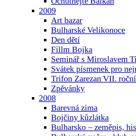
Ochutnejte Balkán
2009
Art bazar
Bulharské Velikonoce
Den dětí
Fillm Bojka
Seminář s Miroslavem T
Svátek písmenek pro ne
Trifon Zarezan VII. ročn
Zpěvánky
2008
Barevná zima
Bojčiny kůzlátka
Bulharsko – zeměpis, hist