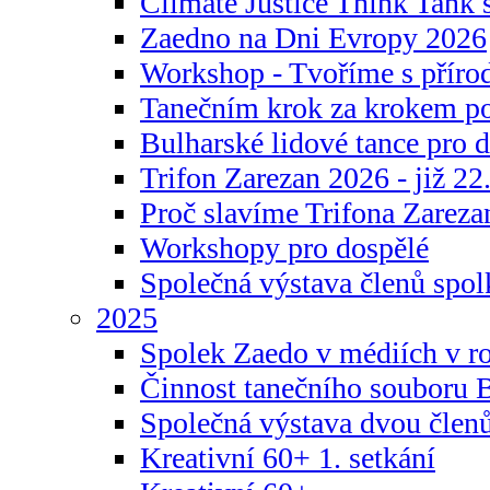
Climate Justice Think Tank s
Zaedno na Dni Evropy 2026
Workshop - Tvoříme s příro
Tanečním krok za krokem p
Bulharské lidové tance pro d
Trifon Zarezan 2026 - již 22.
Proč slavíme Trifona Zareza
Workshopy pro dospělé
Společná výstava členů spo
2025
Spolek Zaedo v médiích v r
Činnost tanečního souboru 
Společná výstava dvou člen
Kreativní 60+ 1. setkání