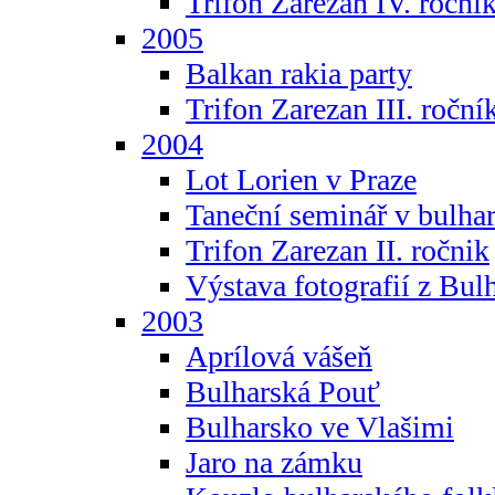
Trifon Zarezan IV. roční
2005
Balkan rakia party
Trifon Zarezan III. roční
2004
Lot Lorien v Praze
Taneční seminář v bulhar
Trifon Zarezan II. ročnik
Výstava fotografií z Bul
2003
Aprílová vášeň
Bulharská Pouť
Bulharsko ve Vlašimi
Jaro na zámku