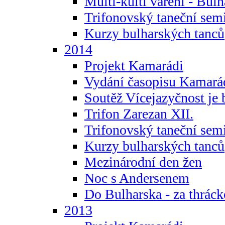
Multi-kulti vaření - Bul
Trifonovský taneční sem
Kurzy bulharských tanců
2014
Projekt Kamarádi
Vydání časopisu Kamará
Soutěž Vícejazyčnost je 
Trifon Zarezan XII.
Trifonovský taneční sem
Kurzy bulharských tanců
Mezinárodní den žen
Noc s Andersenem
Do Bulharska - za thráck
2013