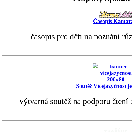
Časopis Kamar
časopis pro děti na poznání rů
Soutěž Vícejazyčnost je
výtvarná soutěž na podporu čtení 