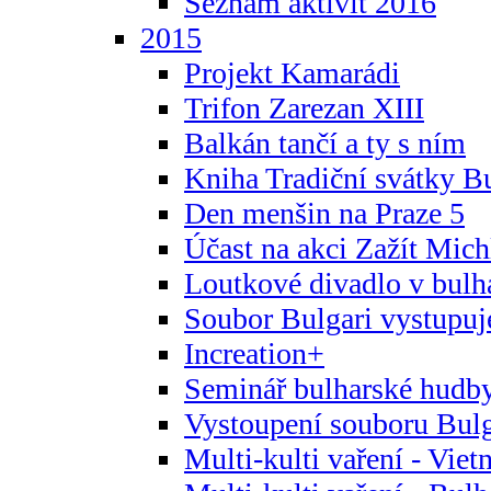
Seznam aktivit 2016
2015
Projekt Kamarádi
Trifon Zarezan XIII
Balkán tančí a ty s ním
Kniha Tradiční svátky B
Den menšin na Praze 5
Účast na akci Zažít Michl
Loutkové divadlo v bulha
Soubor Bulgari vystupuj
Increation+
Seminář bulharské hudby
Vystoupení souboru Bulga
Multi-kulti vaření - Vie