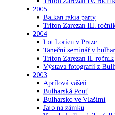
Trifon Zarezan IV. roční
2005
Balkan rakia party
Trifon Zarezan III. roční
2004
Lot Lorien v Praze
Taneční seminář v bulhar
Trifon Zarezan II. ročnik
Výstava fotografií z Bul
2003
Aprílová vášeň
Bulharská Pouť
Bulharsko ve Vlašimi
Jaro na zámku