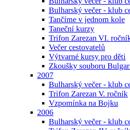
Bulharský večer - klub c
Bulharský večer - klub c
Tančíme v jednom kole
Taneční kurzy
Trifon Zarezan VI. roční
Večer cestovatelů
Výtvarné kursy pro děti
Zkoušky souboru Bulgar
2007
Bulharský večer - klub c
Trifon Zarezan V. ročník
Vzpomínka na Bojku
2006
Bulharský večer - klub c