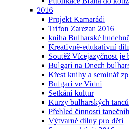
Publikace Brána do kouz
2016
Projekt Kamarádi
Trifon Zarezan 2016
kniha Bulharské hudebněf
Kreativně-edukativní díln
Soutěž Vícejazyčnost je 
Bulgari na Dnech bulhar
Křest knihy a seminář z
Bulgari ve Vídni
Setkání kultur
Kurzy bulharských tanců
Přehled činnosti taneční
Výtvarné dílny pro děti