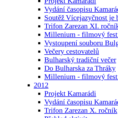
Projekt Kamarádi
Vydání časopisu Kamará
Soutěž Vícejazyčnost je 
Trifon Zarezan XI. roční
Millenium - filmový fest
Vystoupení souboru Bulg
Večery cestovatelů
Bulharský tradiční večer
Do Bulharska za Thráky
Millenium - filmový fest
2012
Projekt Kamarádi
Vydání časopisu Kamará
Trifon Zarezan X. ročník