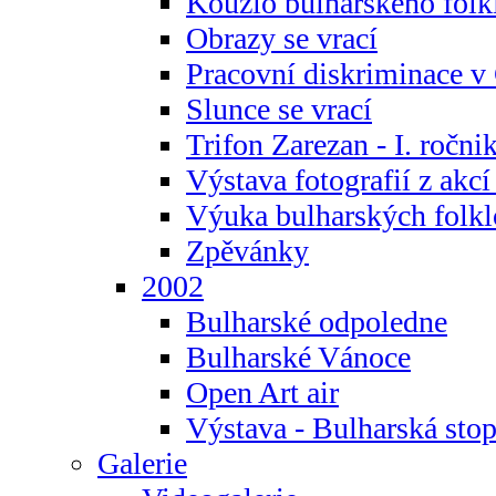
Kouzlo bulharského folk
Obrazy se vrací
Pracovní diskriminace v
Slunce se vrací
Trifon Zarezan - I. ročni
Výstava fotografií z akc
Výuka bulharských folkl
Zpěvánky
2002
Bulharské odpoledne
Bulharské Vánoce
Open Art air
Výstava - Bulharská sto
Galerie