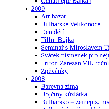
Ochutnejte Balkán
2009
Art bazar
Bulharské Velikonoce
Den dětí
Fillm Bojka
Seminář s Miroslavem T
Svátek písmenek pro ne
Trifon Zarezan VII. ročn
Zpěvánky
2008
Barevná zima
Bojčiny kůzlátka
Bulharsko – zeměpis, hist