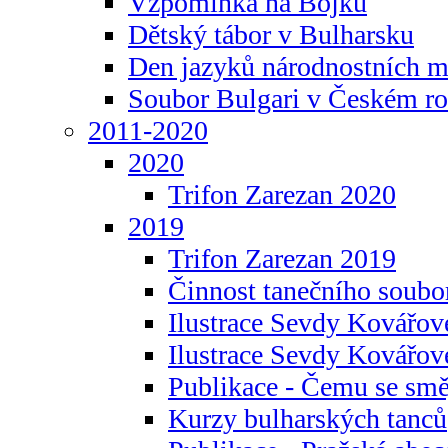
Vzpomínka na Bojku
Dětský tábor v Bulharsku
Den jazyků národnostních m
Soubor Bulgari v Českém ro
2011-2020
2020
Trifon Zarezan 2020
2019
Trifon Zarezan 2019
Činnost tanečního soubo
Ilustrace Sevdy Kovářo
Ilustrace Sevdy Kovářov
Publikace - Čemu se smě
Kurzy bulharských tanců