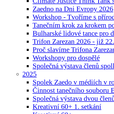
Climate Justice Think Tank s
Zaedno na Dni Evropy 2026
Workshop - Tvoříme s příro
Tanečním krok za krokem p
Bulharské lidové tance pro d
Trifon Zarezan 2026 - již 22.
Proč slavíme Trifona Zareza
Workshopy pro dospělé
Společná výstava členů spo
2025
Spolek Zaedo v médiích v r
Činnost tanečního souboru 
Společná výstava dvou člen
Kreativní 60+ 1. setkání