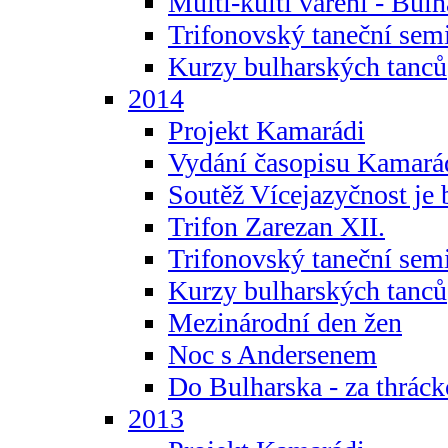
Multi-kulti vaření - Bul
Trifonovský taneční sem
Kurzy bulharských tanců
2014
Projekt Kamarádi
Vydání časopisu Kamará
Soutěž Vícejazyčnost je 
Trifon Zarezan XII.
Trifonovský taneční sem
Kurzy bulharských tanců
Mezinárodní den žen
Noc s Andersenem
Do Bulharska - za thráck
2013