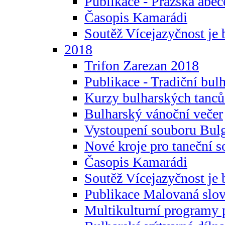
Publikace - Pražská abec
Časopis Kamarádi
Soutěž Vícejazyčnost je 
2018
Trifon Zarezan 2018
Publikace - Tradiční bul
Kurzy bulharských tanc
Bulharský vánoční večer
Vystoupení souboru Bulg
Nové kroje pro taneční s
Časopis Kamarádi
Soutěž Vícejazyčnost je 
Publikace Malovaná slov
Multikulturní programy 