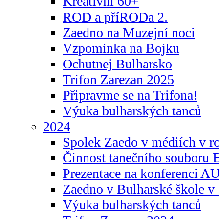
Kreativní 60+
ROD a příRODa 2.
Zaedno na Muzejní noci
Vzpomínka na Bojku
Ochutnej Bulharsko
Trifon Zarezan 2025
Připravme se na Trifona!
Výuka bulharských tanců
2024
Spolek Zaedo v médiích v r
Činnost tanečního souboru 
Prezentace na konferenci 
Zaedno v Bulharské škole v 
Výuka bulharských tanců