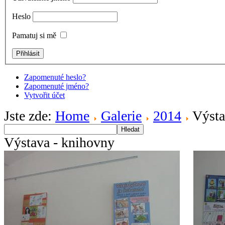
Heslo
Pamatuj si mě
Zapomenuté heslo?
Zapomenuté jméno?
Vytvořit účet
Jste zde:
Home
Galerie
2014
Výsta
Hledat
Výstava - knihovny