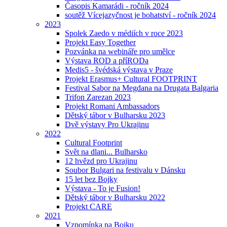
Časopis Kamarádi - ročník 2024
soutěž Vícejazyčnost je bohatství - ročník 2024
2023
Spolek Zaedo v médiích v roce 2023
Projekt Easy Together
Pozvánka na webináře pro umělce
Výstava ROD a příRODa
Medis5 - švédská výstava v Praze
Projekt Erasmus+ Cultural FOOTPRINT
Festival Sabor na Megdana na Drugata Balgaria
Trifon Zarezan 2023
Projekt Romani Ambassadors
Dětský tábor v Bulharsku 2023
Dvě výstavy Pro Ukrajinu
2022
Cultural Footprint
Svět na dlani... Bulharsko
12 hvězd pro Ukrajinu
Soubor Bulgari na festivalu v Dánsku
15 let bez Bojky
Výstava - To je Fusion!
Dětský tábor v Bulharsku 2022
Projekt CARE
2021
Vzpomínka na Bojku