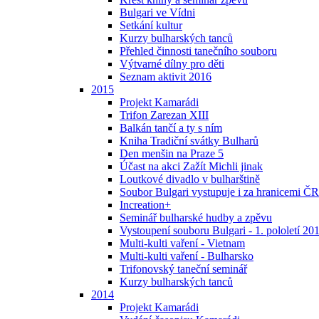
Bulgari ve Vídni
Setkání kultur
Kurzy bulharských tanců
Přehled činnosti tanečního souboru
Výtvarné dílny pro děti
Seznam aktivit 2016
2015
Projekt Kamarádi
Trifon Zarezan XIII
Balkán tančí a ty s ním
Kniha Tradiční svátky Bulharů
Den menšin na Praze 5
Účast na akci Zažít Michli jinak
Loutkové divadlo v bulharštině
Soubor Bulgari vystupuje i za hranicemi ČR
Increation+
Seminář bulharské hudby a zpěvu
Vystoupení souboru Bulgari - 1. pololetí 20
Multi-kulti vaření - Vietnam
Multi-kulti vaření - Bulharsko
Trifonovský taneční seminář
Kurzy bulharských tanců
2014
Projekt Kamarádi