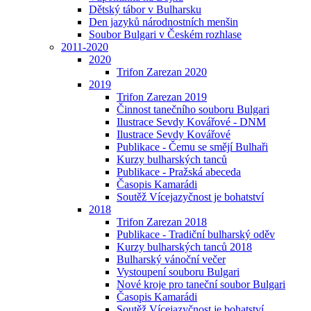
Dětský tábor v Bulharsku
Den jazyků národnostních menšin
Soubor Bulgari v Českém rozhlase
2011-2020
2020
Trifon Zarezan 2020
2019
Trifon Zarezan 2019
Činnost tanečního souboru Bulgari
Ilustrace Sevdy Kovářové - DNM
Ilustrace Sevdy Kovářové
Publikace - Čemu se smějí Bulhaři
Kurzy bulharských tanců
Publikace - Pražská abeceda
Časopis Kamarádi
Soutěž Vícejazyčnost je bohatství
2018
Trifon Zarezan 2018
Publikace - Tradiční bulharský oděv
Kurzy bulharských tanců 2018
Bulharský vánoční večer
Vystoupení souboru Bulgari
Nové kroje pro taneční soubor Bulgari
Časopis Kamarádi
Soutěž Vícejazyčnost je bohatství