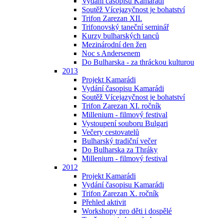
Vydání časopisu Kamarádi
Soutěž Vícejazyčnost je bohatství
Trifon Zarezan XII.
Trifonovský taneční seminář
Kurzy bulharských tanců
Mezinárodní den žen
Noc s Andersenem
Do Bulharska - za thráckou kulturou
2013
Projekt Kamarádi
Vydání časopisu Kamarádi
Soutěž Vícejazyčnost je bohatství
Trifon Zarezan XI. ročník
Millenium - filmový festival
Vystoupení souboru Bulgari
Večery cestovatelů
Bulharský tradiční večer
Do Bulharska za Thráky
Millenium - filmový festival
2012
Projekt Kamarádi
Vydání časopisu Kamarádi
Trifon Zarezan X. ročník
Přehled aktivit
Workshopy pro děti i dospělé