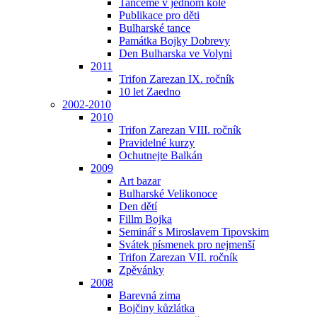
Tančeme v jednom kole
Publikace pro děti
Bulharské tance
Památka Bojky Dobrevy
Den Bulharska ve Volyni
2011
Trifon Zarezan IX. ročník
10 let Zaedno
2002-2010
2010
Trifon Zarezan VIII. ročník
Pravidelné kurzy
Ochutnejte Balkán
2009
Art bazar
Bulharské Velikonoce
Den dětí
Fillm Bojka
Seminář s Miroslavem Tipovskim
Svátek písmenek pro nejmenší
Trifon Zarezan VII. ročník
Zpěvánky
2008
Barevná zima
Bojčiny kůzlátka