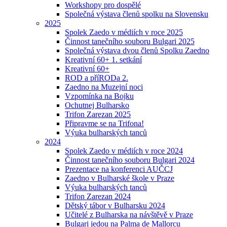
Workshopy pro dospělé
Společná výstava členů spolku na Slovensku
2025
Spolek Zaedo v médiích v roce 2025
Činnost tanečního souboru Bulgari 2025
Společná výstava dvou členů Spolku Zaedno
Kreativní 60+ 1. setkání
Kreativní 60+
ROD a příRODa 2.
Zaedno na Muzejní noci
Vzpomínka na Bojku
Ochutnej Bulharsko
Trifon Zarezan 2025
Připravme se na Trifona!
Výuka bulharských tanců
2024
Spolek Zaedo v médiích v roce 2024
Činnost tanečního souboru Bulgari 2024
Prezentace na konferenci AUČCJ
Zaedno v Bulharské škole v Praze
Výuka bulharských tanců
Trifon Zarezan 2024
Dětský tábor v Bulharsku 2024
Učitelé z Bulharska na návštěvě v Praze
Bulgari jedou na Palma de Mallorcu