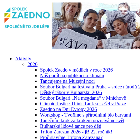
Aktivity
2026
Spolek Zaedo v médiích v roce 2026
Náš podíl na publikaci o klimatu
Tancujeme na Muzejní noci
Soubor Bulgari na festivalu Praha – srdce národů 
Dětský tábor v Bulharsku 2026
Soubor Bulgari „Na megdana“ v Mnichově
Climate Justice Think Tank se sešel v Praze
Zaedno na Dni Evropy 2026
Workshop - Tvoříme s přírodními bio barvami
Tanečním krok za krokem poznáváme svět
Bulharské lidové tance pro děti
Trifon Zarezan 2026 - již 22. ročník!
Proč slavíme Trifona Zarezana?