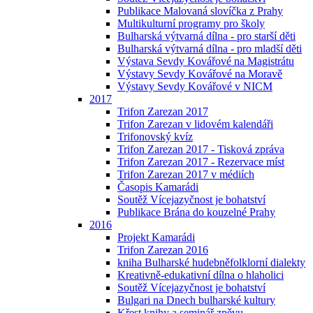
Publikace Malovaná slovíčka z Prahy
Multikulturní programy pro školy
Bulharská výtvarná dílna - pro starší děti
Bulharská výtvarná dílna - pro mladší děti
Výstava Sevdy Kovářové na Magistrátu
Výstavy Sevdy Kovářové na Moravě
Výstavy Sevdy Kovářové v NICM
2017
Trifon Zarezan 2017
Trifon Zarezan v lidovém kalendáři
Trifonovský kvíz
Trifon Zarezan 2017 - Tisková zpráva
Trifon Zarezan 2017 - Rezervace míst
Trifon Zarezan 2017 v médiích
Časopis Kamarádi
Soutěž Vícejazyčnost je bohatství
Publikace Brána do kouzelné Prahy
2016
Projekt Kamarádi
Trifon Zarezan 2016
kniha Bulharské hudebněfolklorní dialekty
Kreativně-edukativní dílna o hlaholici
Soutěž Vícejazyčnost je bohatství
Bulgari na Dnech bulharské kultury
Křest knihy a seminář zpěvu