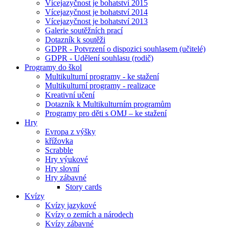
Vícejazyčnost je bohatství 2015
Vícejazyčnost je bohatství 2014
Vícejazyčnost je bohatství 2013
Galerie soutěžních prací
Dotazník k soutěži
GDPR - Potvrzení o dispozici souhlasem (učitelé)
GDPR - Udělení souhlasu (rodič)
Programy do škol
Multikulturní programy - ke stažení
Multikulturní programy - realizace
Kreativní učení
Dotazník k Multikulturním programům
Programy pro děti s OMJ – ke stažení
Hry
Evropa z výšky
křížovka
Scrabble
Hry výukové
Hry slovní
Hry zábavné
Story cards
Kvízy
Kvízy jazykové
Kvízy o zemích a národech
Kvízy zábavné