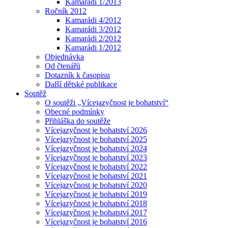
Kamarádi 1/2013
Ročník 2012
Kamarádi 4/2012
Kamarádi 3/2012
Kamarádi 2/2012
Kamarádi 1/2012
Objednávka
Od čtenářů
Dotazník k časopisu
Další dětské publikace
Soutěž
O soutěži „Vícejazyčnost je bohatství“
Obecné podmínky
Přihláška do soutěže
Vícejazyčnost je bohatství 2026
Vícejazyčnost je bohatství 2025
Vícejazyčnost je bohatství 2024
Vícejazyčnost je bohatství 2023
Vícejazyčnost je bohatství 2022
Vícejazyčnost je bohatství 2021
Vícejazyčnost je bohatství 2020
Vícejazyčnost je bohatství 2019
Vícejazyčnost je bohatství 2018
Vícejazyčnost je bohatství 2017
Vícejazyčnost je bohatství 2016