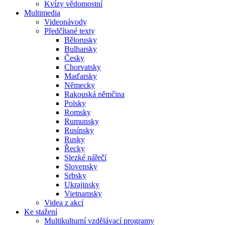
Kvízy vědomostní
Multimedia
Videonávody
Předčítané texty
Bělorusky
Bulharsky
Česky
Chorvatsky
Maďarsky
Německy
Rakouská němčina
Polsky
Romsky
Rumunsky
Rusínsky
Rusky
Řecky
Slezké nářečí
Slovensky
Srbsky
Ukrajinsky
Vietnamsky
Videa z akcí
Ke stažení
Multikulturní vzdělávací programy