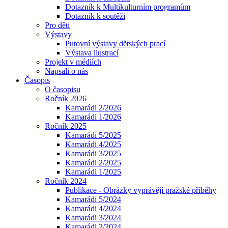
Dotazník k Multikulturním programům
Dotazník k soutěži
Pro děti
Výstavy
Putovní výstavy dětských prací
Výstava ilustrací
Projekt v médiích
Napsali o nás
Časopis
O časopisu
Ročník 2026
Kamarádi 2/2026
Kamarádi 1/2026
Ročník 2025
Kamarádi 5/2025
Kamarádi 4/2025
Kamarádi 3/2025
Kamarádi 2/2025
Kamarádi 1/2025
Ročník 2024
Publikace - Obrázky vyprávějí pražské příběhy
Kamarádi 5/2024
Kamarádi 4/2024
Kamarádi 3/2024
Kamarádi 2/2024